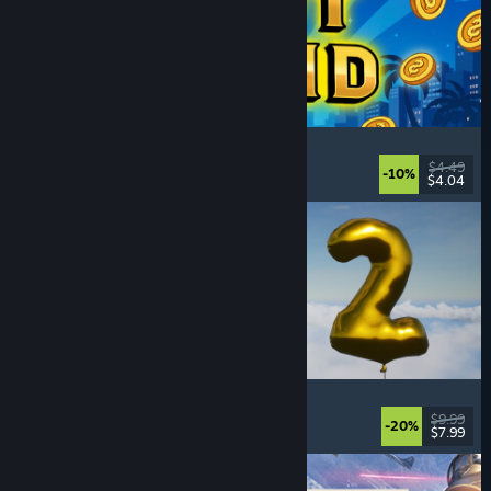
Slot Grind
Inkrementell
, Idler
, 2D
, Einzelspieler
$4.49
-10%
$4.04
Veröffentlicht: 4. Aug. 2026
Pih 2
Witzig
, Action
, Ego-Shooter
, Indie
$9.99
-20%
$7.99
Veröffentlicht: 4. Aug. 2026