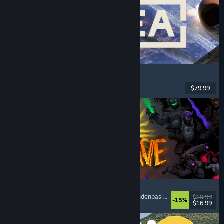
Korea. IL-2 Series
Jets
, Action
, VR
, Militär
$79.99
Veröffentlicht: 4. Aug. 2026
HellSlave II: Judgment of the Archon
Rollenspiel
, Dungeon Crawler
, Dark Fantasy
, Rundenbasierter Kampf
$19.99
-15%
$16.99
Veröffentlicht: 4. Aug. 2026