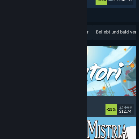
Weitere anzeigen
Beliebte Neuerscheinungen
Topseller
Beliebt und bald ver
Akatori
Erkundung
, Action
, Abenteuer
, 2D-Plattformer
$14.99
-15%
$12.74
Veröffentlicht: 5. Aug. 2026