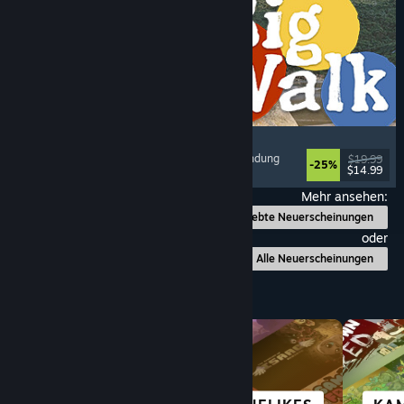
Big Walk
Abenteuer
, Open World
, Koop-Kampagne
, Erkundung
$19.99
-25%
$14.99
Veröffentlicht: 4. Aug. 2026
Mehr ansehen:
Beliebte Neuerscheinungen
oder
Alle Neuerscheinungen
Nach Kategorie durchstöbern