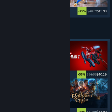
$39.99
$29.99
$79.99
$19.99
-25%
-75%
Weitere anzeigen
ABENTEUER-
SPIELE
Angesagtes Tag
$19.99
$14.99
$59.99
$40.19
-25%
-33%
$59.99
$23.99
$59.99
$41.99
-60%
-30%