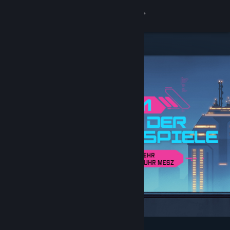
Anmelden
Shop
Community
Info
Support
Sprache ändern
Steam-Mobile-App herunterladen
Desktopversion anzeigen
Angesagt und empfohlen