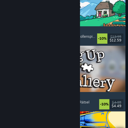
Fields of Mistria
Landwirtschaftssimulation
, Dating-Simulation
, Rollenspiel
, Lebenssimulation
$13.99
-10%
$12.59
Veröffentlicht: 5. Aug. 2026
Cleaning Up The Puzzle Gallery
Entspannend
, Gelegenheitsspiel
, Organisieren
, Rätsel
$4.99
-10%
$4.49
Veröffentlicht: 5. Aug. 2026