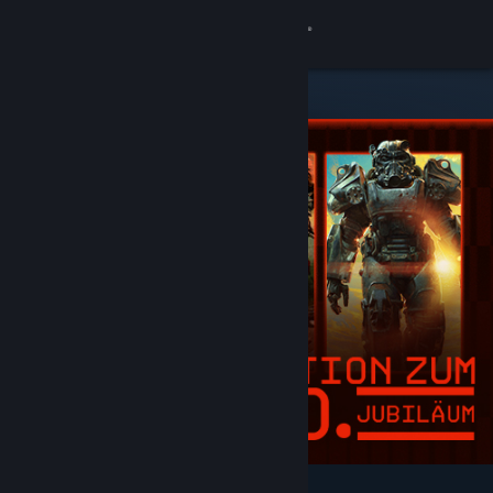
Anmelden
Shop
Community
Info
Support
Sprache ändern
Steam-Mobile-App herunterladen
Desktopversion anzeigen
Angesagt und empfohlen