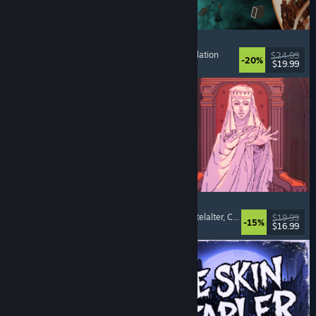
Approximately Up
Abenteuer
, Weltraumsimulation
, Sandbox
, Simulation
$24.99
-20%
$19.99
Veröffentlicht: 6. Aug. 2026
Sovereign Tower
Bedeutsame Entscheidungen
, Visual Novel
, Mittelalter
, Choose Your Own Adventure
$19.99
-15%
$16.99
Veröffentlicht: 6. Aug. 2026