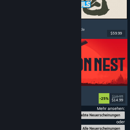
MARVEL Tōkon: Fighting Souls
Action
, Gelegenheitsspiel
, 2D-Kampfspiel
, Arcade
$59.99
Veröffentlicht: 6. Aug. 2026
IRON NEST: Heavy Turret Simulator
Militär
, Simulation
, Realistisch
, 3D
$19.99
-25%
$14.99
Veröffentlicht: 6. Aug. 2026
Mehr ansehen:
Beliebte Neuerscheinungen
oder
Alle Neuerscheinungen