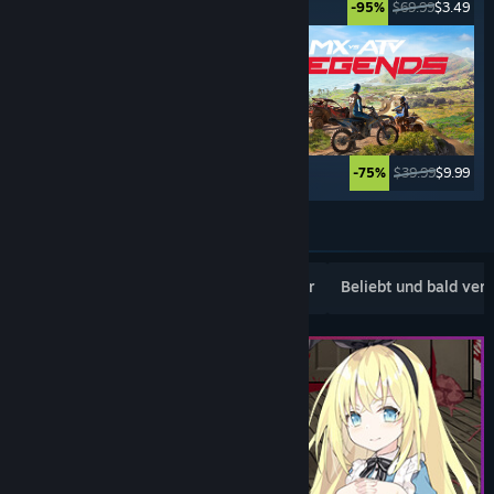
$34.99
$26.24
$69.99
$3.49
-25%
-95%
$69.99
$4.89
$39.99
$9.99
-93%
-75%
Weitere anzeigen
Beliebte Neuerscheinungen
Topseller
Beliebt und bald ver