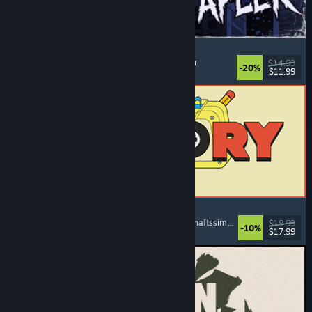
The Skin Stapler
Laufsimulation
, Action
, Horror
, Schwarzer Humor
$14.99
-20%
$11.99
Veröffentlicht: 6. Aug. 2026
ReStory: Chill Electronics Repairs
Jobsimulation
, Gemütlich
, Management
, Wirtschaftssimulation
$19.99
-10%
$17.99
Veröffentlicht: 6. Aug. 2026