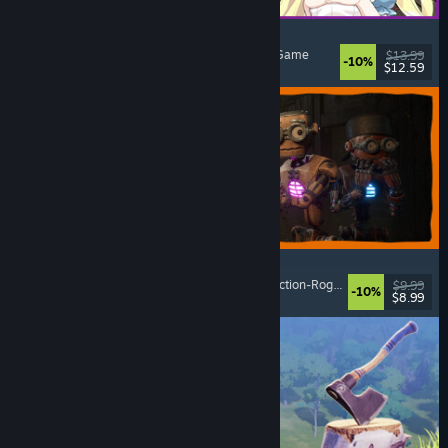
Alice and the Devil's Prison
Sexuelle Inhalte
, Nacktheit
, Abenteuer
, Escape Game
$13.99
-10%
$12.59
Veröffentlicht: 7. Aug. 2026
GRAIN ROT
Online-Koop
, Egoperspektive
, Survival-Horror
, Action-Roguelike
$9.99
-10%
$8.99
Veröffentlicht: 7. Aug. 2026