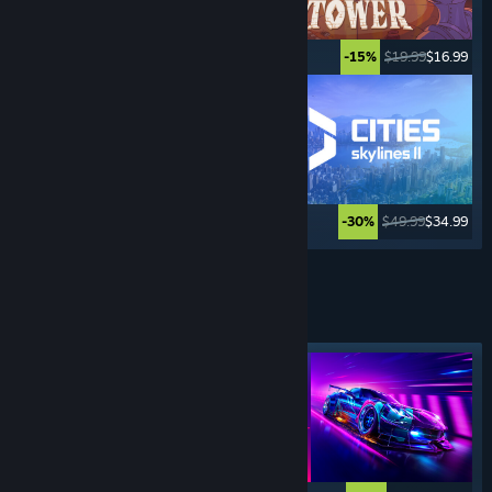
$34.99
$27.99
$19.99
$16.99
-20%
-15%
$39.99
$29.99
$49.99
$34.99
-25%
-30%
Weitere anzeigen
FAHR-
SIMULATIONEN
Angesagtes Tag