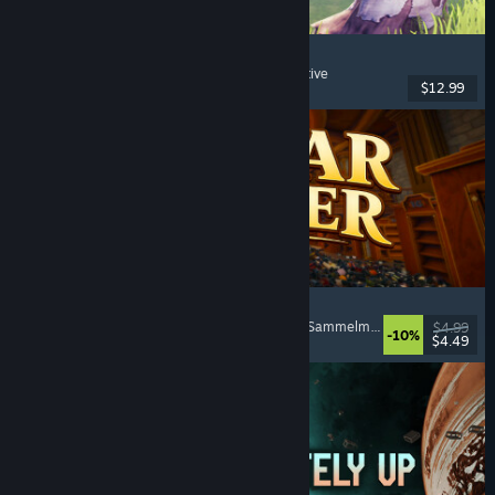
Chop Chop Inc.
Jobsimulation
, Herstellung
, Humor
, Egoperspektive
$12.99
Veröffentlicht: 7. Aug. 2026
Cellar Keeper
Entspannend
, Gelegenheitsspiel
, Organisieren
, Sammelmarathon
$4.99
-10%
$4.49
Veröffentlicht: 6. Aug. 2026