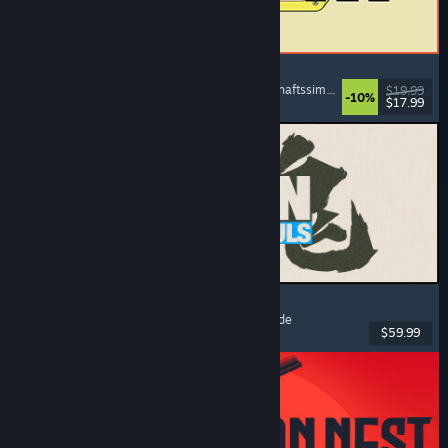
ReStory: Chill Electronics Repairs
Jobsimulation
, Gemütlich
, Management
, Wirtschaftssimulation
$19.99
-10%
$17.99
Veröffentlicht: 6. Aug. 2026
MARVEL Tōkon: Fighting Souls
Action
, Gelegenheitsspiel
, 2D-Kampfspiel
, Arcade
$59.99
Veröffentlicht: 6. Aug. 2026