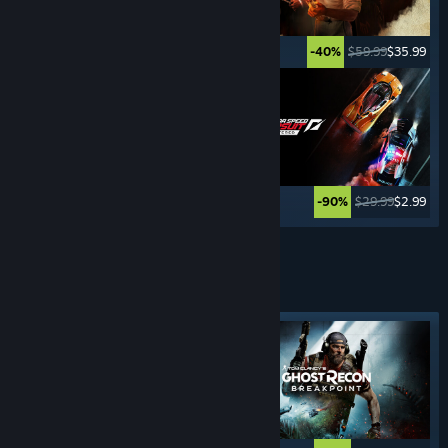
$49.99
$24.99
$59.99
$35.99
-50%
-40%
$29.99
$8.99
$29.99
$2.99
-70%
-90%
Weitere anzeigen
STEALTH-
SPIELE
Angesagtes Tag