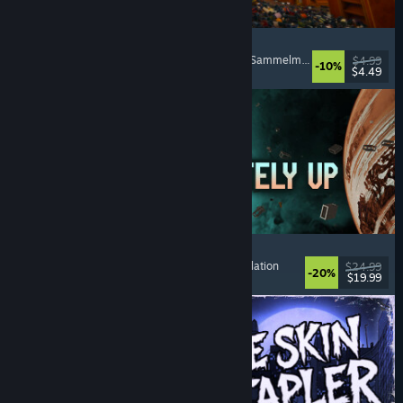
Cellar Keeper
Entspannend
, Gelegenheitsspiel
, Organisieren
, Sammelmarathon
$4.99
-10%
$4.49
Veröffentlicht: 6. Aug. 2026
Approximately Up
Abenteuer
, Weltraumsimulation
, Sandbox
, Simulation
$24.99
-20%
$19.99
Veröffentlicht: 6. Aug. 2026