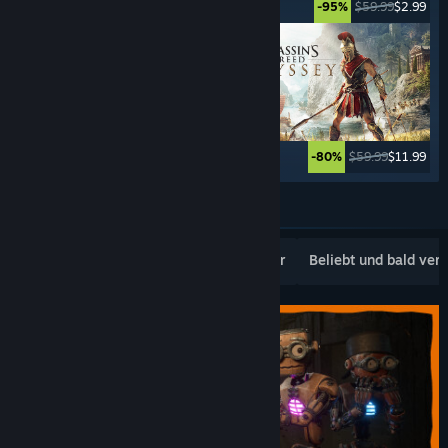
$49.99
$2.49
$59.99
$2.99
-95%
-95%
$69.99
$27.99
$59.99
$11.99
-60%
-80%
Weitere anzeigen
Beliebte Neuerscheinungen
Topseller
Beliebt und bald ver