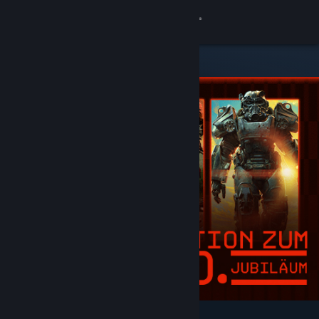
Anmelden
Shop
Community
Info
Support
Sprache ändern
Steam-Mobile-App herunterladen
Desktopversion anzeigen
Angesagt und empfohlen