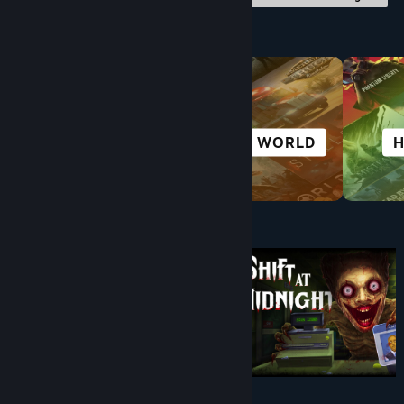
Nach Kategorie durchstöbern
KOMPLEXE
OPEN WORLD
HANDLUNG
Unter $10
$9.99
$8.99
-10%