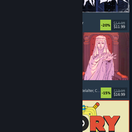
The Skin Stapler
Laufsimulation
, Action
, Horror
, Schwarzer Humor
$14.99
-20%
$11.99
Veröffentlicht: 6. Aug. 2026
Sovereign Tower
Bedeutsame Entscheidungen
, Visual Novel
, Mittelalter
, Choose Your Own Adventure
$19.99
-15%
$16.99
Veröffentlicht: 6. Aug. 2026