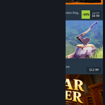
GRAIN ROT
Online-Koop
, Egoperspektive
, Survival-Horror
, Action-Roguelike
$9.99
-10%
$8.99
Veröffentlicht: 7. Aug. 2026
Chop Chop Inc.
Jobsimulation
, Herstellung
, Humor
, Egoperspektive
$12.99
Veröffentlicht: 7. Aug. 2026