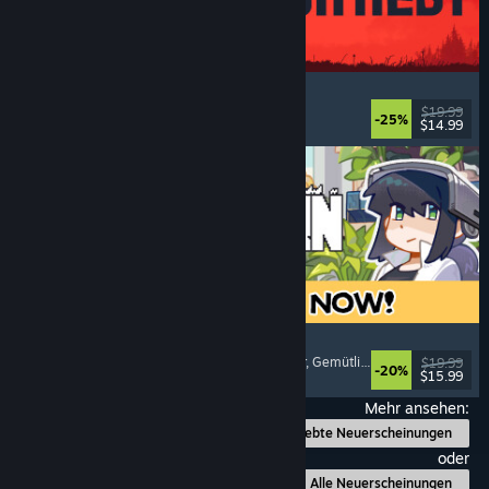
IRON NEST: Heavy Turret Simulator
Militär
, Simulation
, Realistisch
, 3D
$19.99
-25%
$14.99
Veröffentlicht: 6. Aug. 2026
Doloc Town
Pixel-Art
, Landwirtschaftssimulation
, Plattformer
, Gemütlich
$19.99
-20%
$15.99
Veröffentlicht: 5. Aug. 2026
Mehr ansehen:
Beliebte Neuerscheinungen
oder
Alle Neuerscheinungen