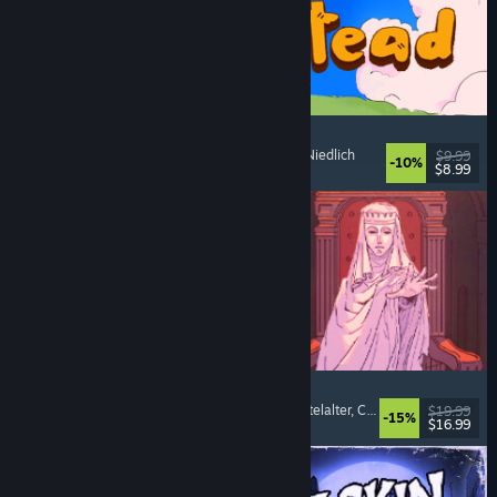
Spiritstead
Gemütlich
, Städtebausimulation
, Inkrementell
, Niedlich
$9.99
-10%
$8.99
Veröffentlicht: 6. Aug. 2026
Sovereign Tower
Visual Novel
, Bedeutsame Entscheidungen
, Mittelalter
, Choose Your Own Adventure
$19.99
-15%
$16.99
Veröffentlicht: 6. Aug. 2026