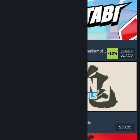
Montabi
Strategie
, Deckbuilding
, Kreaturensammler
, Kartenkampfspiel
$19.99
-10%
$17.99
Veröffentlicht: 6. Aug. 2026
MARVEL Tōkon: Fighting Souls
Action
, Gelegenheitsspiel
, 2D-Kampfspiel
, Arcade
$59.99
Veröffentlicht: 6. Aug. 2026