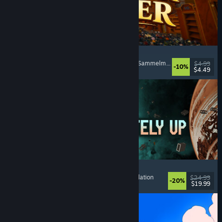
Cellar Keeper
Entspannend
, Gelegenheitsspiel
, Organisieren
, Sammelmarathon
$4.99
-10%
$4.49
Veröffentlicht: 6. Aug. 2026
Approximately Up
Abenteuer
, Weltraumsimulation
, Sandbox
, Simulation
$24.99
-20%
$19.99
Veröffentlicht: 6. Aug. 2026