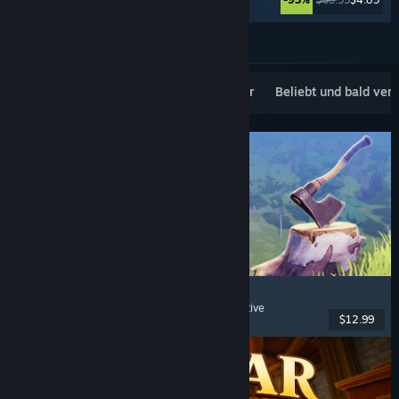
Weitere anzeigen
Beliebte Neuerscheinungen
Topseller
Beliebt und bald ver
Chop Chop Inc.
Jobsimulation
, Herstellung
, Humor
, Egoperspektive
$12.99
Veröffentlicht: 7. Aug. 2026