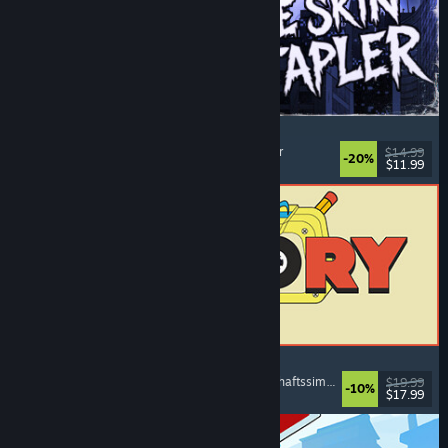
The Skin Stapler
Laufsimulation
, Action
, Horror
, Schwarzer Humor
$14.99
-20%
$11.99
Veröffentlicht: 6. Aug. 2026
ReStory: Chill Electronics Repairs
Jobsimulation
, Gemütlich
, Management
, Wirtschaftssimulation
$19.99
-10%
$17.99
Veröffentlicht: 6. Aug. 2026