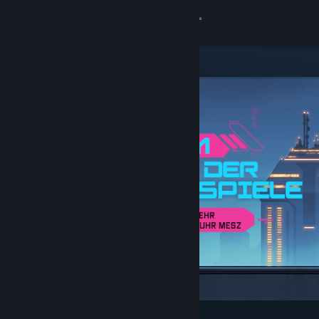
Anmelden
Shop
Community
Info
Support
Sprache ändern
Steam-Mobile-App herunterladen
Desktopversion anzeigen
Angesagt und empfohlen