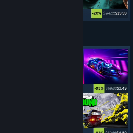
$59.99
$2.99
$24.99
$19.99
-95%
-20%
Weitere anzeigen
SPORT-
SPIELE
Angesagtes Tag
$5.99
$0.99
$69.99
$3.49
-83%
-95%
$29.99
$22.49
$69.99
$4.89
-25%
-93%