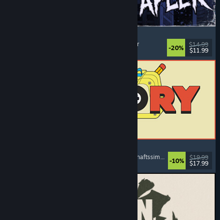
The Skin Stapler
Laufsimulation
, Action
, Horror
, Schwarzer Humor
$14.99
-20%
$11.99
Veröffentlicht: 6. Aug. 2026
ReStory: Chill Electronics Repairs
Jobsimulation
, Gemütlich
, Management
, Wirtschaftssimulation
$19.99
-10%
$17.99
Veröffentlicht: 6. Aug. 2026