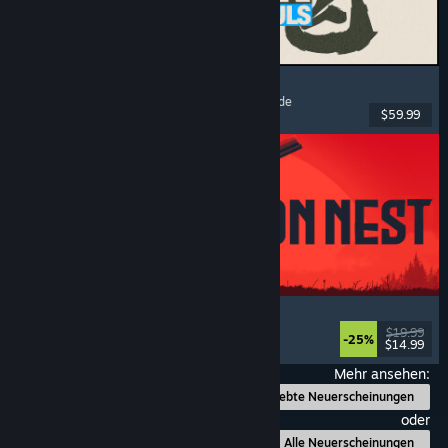
MARVEL Tōkon: Fighting Souls
Action
, Gelegenheitsspiel
, 2D-Kampfspiel
, Arcade
$59.99
Veröffentlicht: 6. Aug. 2026
IRON NEST: Heavy Turret Simulator
Militär
, Simulation
, Realistisch
, 3D
$19.99
-25%
$14.99
Veröffentlicht: 6. Aug. 2026
Mehr ansehen:
Beliebte Neuerscheinungen
oder
Alle Neuerscheinungen