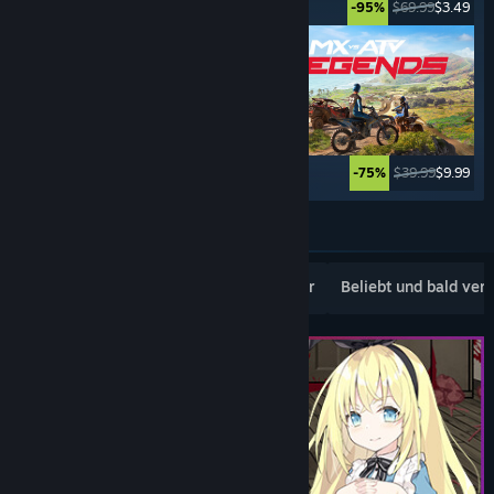
$34.99
$26.24
$69.99
$3.49
-25%
-95%
$69.99
$4.89
$39.99
$9.99
-93%
-75%
Weitere anzeigen
Beliebte Neuerscheinungen
Topseller
Beliebt und bald ver