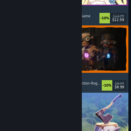
Alice and the Devil's Prison
Sexuelle Inhalte
, Nacktheit
, Abenteuer
, Escape Game
$13.99
-10%
$12.59
Veröffentlicht: 7. Aug. 2026
GRAIN ROT
Online-Koop
, Egoperspektive
, Survival-Horror
, Action-Roguelike
$9.99
-10%
$8.99
Veröffentlicht: 7. Aug. 2026