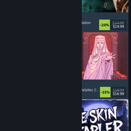
Approximately Up
Abenteuer
, Weltraumsimulation
, Sandbox
, Simulation
$24.99
-20%
$19.99
Veröffentlicht: 6. Aug. 2026
Sovereign Tower
Bedeutsame Entscheidungen
, Visual Novel
, Mittelalter
, Choose Your Own Adventure
$19.99
-15%
$16.99
Veröffentlicht: 6. Aug. 2026