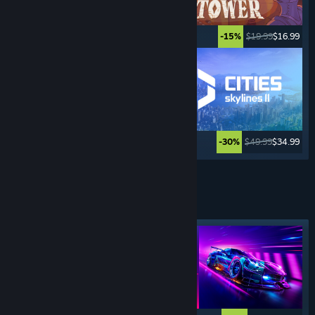
$34.99
$27.99
$19.99
$16.99
-20%
-15%
$39.99
$29.99
$49.99
$34.99
-25%
-30%
Weitere anzeigen
FAHR-
SIMULATIONEN
Angesagtes Tag