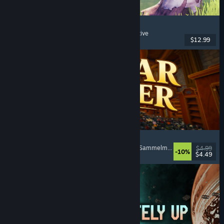
Chop Chop Inc.
Jobsimulation
, Herstellung
, Humor
, Egoperspektive
$12.99
Veröffentlicht: 7. Aug. 2026
Cellar Keeper
Entspannend
, Gelegenheitsspiel
, Organisieren
, Sammelmarathon
$4.99
-10%
$4.49
Veröffentlicht: 6. Aug. 2026