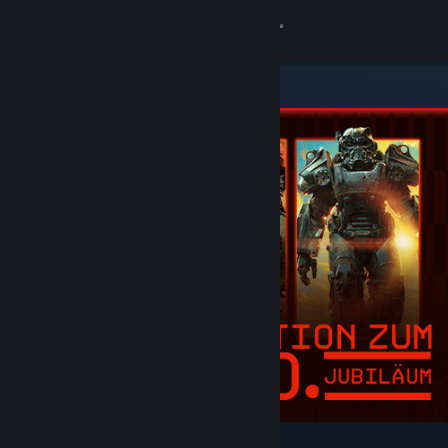
Anmelden
Shop
Community
Info
Support
Sprache ändern
Steam-Mobile-App herunterladen
Desktopversion anzeigen
Angesagt und empfohlen