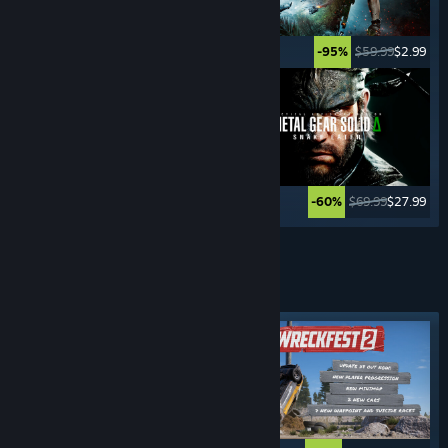
$49.99
$2.49
$59.99
$2.99
-95%
-95%
$59.99
$11.99
$69.99
$27.99
-80%
-60%
Weitere anzeigen
FAHR-
SIMULATIONEN
Angesagtes Tag