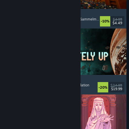
Cellar Keeper
Entspannend
, Gelegenheitsspiel
, Organisieren
, Sammelmarathon
$4.99
-10%
$4.49
Veröffentlicht: 6. Aug. 2026
Approximately Up
Abenteuer
, Weltraumsimulation
, Sandbox
, Simulation
$24.99
-20%
$19.99
Veröffentlicht: 6. Aug. 2026