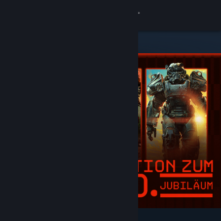
Anmelden
Shop
Community
Info
Support
Sprache ändern
Steam-Mobile-App herunterladen
Desktopversion anzeigen
Angesagt und empfohlen