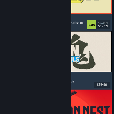
ReStory: Chill Electronics Repairs
Jobsimulation
, Gemütlich
, Management
, Wirtschaftssimulation
$19.99
-10%
$17.99
Veröffentlicht: 6. Aug. 2026
MARVEL Tōkon: Fighting Souls
Action
, Gelegenheitsspiel
, 2D-Kampfspiel
, Arcade
$59.99
Veröffentlicht: 6. Aug. 2026