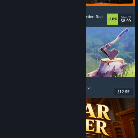
GRAIN ROT
Online-Koop
, Egoperspektive
, Survival-Horror
, Action-Roguelike
$9.99
-10%
$8.99
Veröffentlicht: 7. Aug. 2026
Chop Chop Inc.
Jobsimulation
, Herstellung
, Humor
, Egoperspektive
$12.99
Veröffentlicht: 7. Aug. 2026