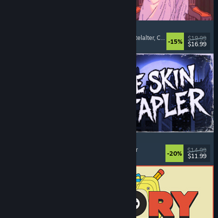
Sovereign Tower
Bedeutsame Entscheidungen
, Visual Novel
, Mittelalter
, Choose Your Own Adventure
$19.99
-15%
$16.99
Veröffentlicht: 6. Aug. 2026
The Skin Stapler
Laufsimulation
, Action
, Horror
, Schwarzer Humor
$14.99
-20%
$11.99
Veröffentlicht: 6. Aug. 2026