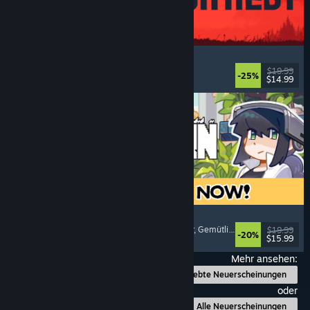
IRON NEST: Heavy Turret Simulator
Militär
, Simulation
, Realistisch
, 3D
$19.99
-25%
$14.99
Veröffentlicht: 6. Aug. 2026
Doloc Town
Pixel-Art
, Landwirtschaftssimulation
, Plattformer
, Gemütlich
$19.99
-20%
$15.99
Veröffentlicht: 5. Aug. 2026
Mehr ansehen:
Beliebte Neuerscheinungen
oder
Alle Neuerscheinungen