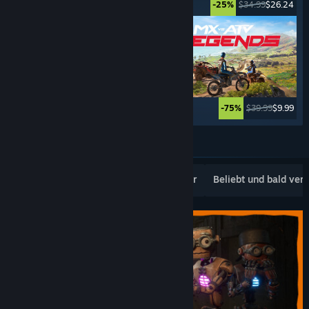
$69.99
$3.49
$34.99
$26.24
-95%
-25%
$69.99
$4.89
$39.99
$9.99
-93%
-75%
Weitere anzeigen
Beliebte Neuerscheinungen
Topseller
Beliebt und bald ver