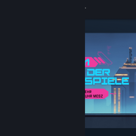
Anmelden
Shop
Community
Info
Support
Sprache ändern
Steam-Mobile-App herunterladen
Desktopversion anzeigen
Angesagt und empfohlen