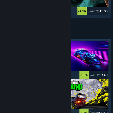
$39.99
$19.99
$24.99
$19.99
-50%
-20%
Weitere anzeigen
SPORT-
SPIELE
Angesagtes Tag
$5.99
$0.99
$69.99
$3.49
-83%
-95%
$29.99
$22.49
$69.99
$4.89
-25%
-93%