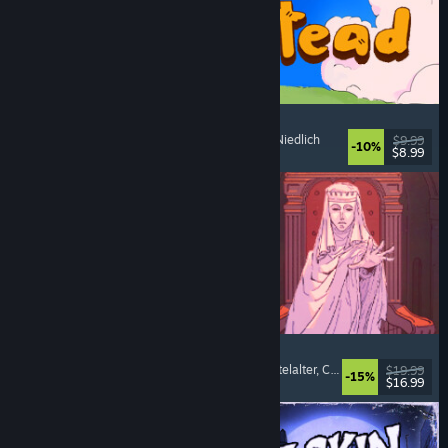
Spiritstead
Gemütlich
, Städtebausimulation
, Inkrementell
, Niedlich
$9.99
-10%
$8.99
Veröffentlicht: 6. Aug. 2026
Sovereign Tower
Visual Novel
, Bedeutsame Entscheidungen
, Mittelalter
, Choose Your Own Adventure
$19.99
-15%
$16.99
Veröffentlicht: 6. Aug. 2026