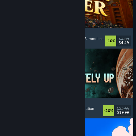
Cellar Keeper
Entspannend
, Gelegenheitsspiel
, Organisieren
, Sammelmarathon
$4.99
-10%
$4.49
Veröffentlicht: 6. Aug. 2026
Approximately Up
Abenteuer
, Weltraumsimulation
, Sandbox
, Simulation
$24.99
-20%
$19.99
Veröffentlicht: 6. Aug. 2026