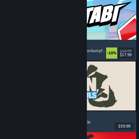
Montabi
Strategie
, Deckbuilding
, Kreaturensammler
, Kartenkampfspiel
$19.99
-10%
$17.99
Veröffentlicht: 6. Aug. 2026
MARVEL Tōkon: Fighting Souls
Action
, Gelegenheitsspiel
, 2D-Kampfspiel
, Arcade
$59.99
Veröffentlicht: 6. Aug. 2026