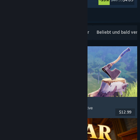
Weitere anzeigen
Beliebte Neuerscheinungen
Topseller
Beliebt und bald ver
Chop Chop Inc.
Jobsimulation
, Herstellung
, Humor
, Egoperspektive
$12.99
Veröffentlicht: 7. Aug. 2026