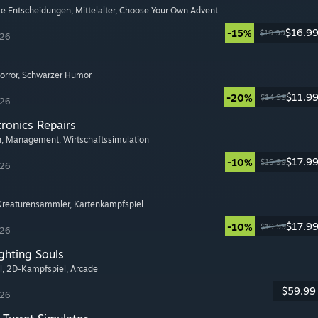
e Entscheidungen
, Mittelalter
, Choose Your Own Adventure
$16.9
-15%
$19.99
026
orror
, Schwarzer Humor
$11.9
-20%
$14.99
026
tronics Repairs
h
, Management
, Wirtschaftssimulation
$17.9
-10%
$19.99
026
 Kreaturensammler
, Kartenkampfspiel
$17.9
-10%
$19.99
026
ghting Souls
l
, 2D-Kampfspiel
, Arcade
$59.99
026