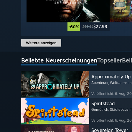
$27.99
-60%
$69.99
Weitere anzeigen
Beliebte Neuerscheinungen
Topseller
Bel
Approximately Up
Abenteuer
, Weltraumsim
Veröffentlicht: 6. Aug. 2
Spiritstead
Gemütlich
, Städtebausim
Veröffentlicht: 6. Aug. 2
Sovereign Tower