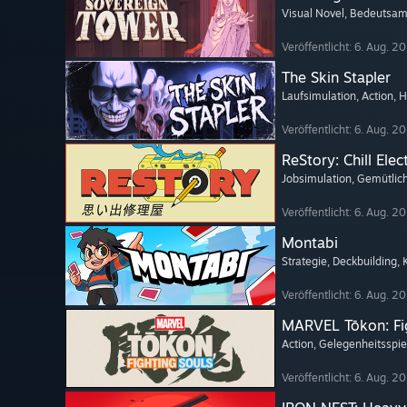
Visual Novel
, Bedeutsam
Veröffentlicht: 6. Aug. 2
The Skin Stapler
Laufsimulation
, Action
, H
Veröffentlicht: 6. Aug. 2
ReStory: Chill Elec
Jobsimulation
, Gemütlic
Veröffentlicht: 6. Aug. 2
Montabi
Strategie
, Deckbuilding
,
Veröffentlicht: 6. Aug. 2
MARVEL Tōkon: Fi
Action
, Gelegenheitsspie
Veröffentlicht: 6. Aug. 2