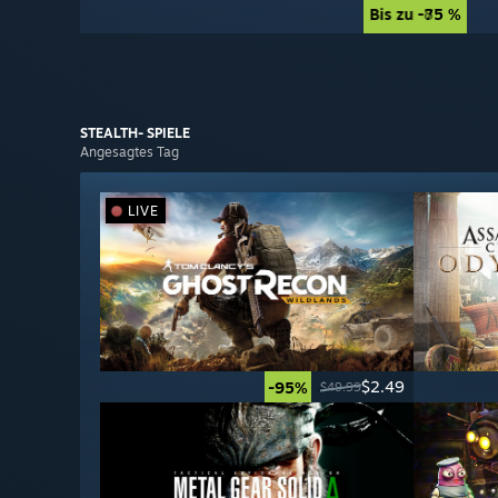
Bis zu -85 %
Bis zu -75 %
STEALTH-
SPIELE
Angesagtes Tag
LIVE
$2.49
-95%
$49.99