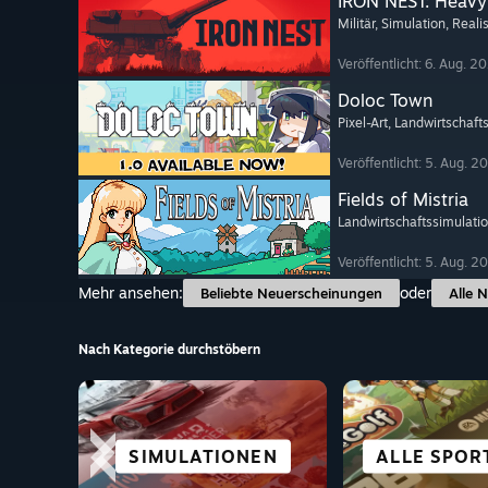
IRON NEST: Heavy 
Militär
, Simulation
, Reali
Veröffentlicht: 6. Aug. 2
Doloc Town
Pixel-Art
, Landwirtschaft
Veröffentlicht: 5. Aug. 2
Fields of Mistria
Landwirtschaftssimulati
Veröffentlicht: 5. Aug. 2
Mehr ansehen:
oder
Beliebte Neuerscheinungen
Alle 
Nach Kategorie durchstöbern
STÄDTE- &
SIMULATIONEN
RÄTSEL
KOOP
ALLE SPOR
VISUAL N
VR-TI
ANIM
SIEDLUNGSBAU