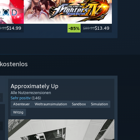
$14.99
$13.49
-85%
9.99
$89.99
kostenlos
Approximately Up
Alle Nutzerrezensionen
9
Sehr positiv
(146)
Abenteuer
Weltraumsimulation
Sandbox
Simulation
Witzig
9