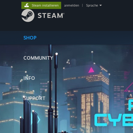
Steam installieren
anmelden
|
Sprache
SHOP
COMMUNITY
INFO
SUPPORT