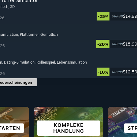
Turret Simulator
stisch
, 3D
$14.9
-25%
$19.99
026
ssimulation
, Plattformer
, Gemütlich
$15.9
-20%
$19.99
026
on
, Dating-Simulation
, Rollenspiel
, Lebenssimulation
$12.5
-10%
$13.99
026
Neuerscheinungen
FÜR 
KOMPLEXE
TARTEN
OVELS
TEL
E
ROLLENSPIELE
ABENTEUER
SURVIVAL
GELEGE
DECK 
KAM
ST
HANDLUNG
S