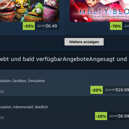
$6.49
-35%
-70%
$9.99
$4
Weitere anzeigen
iebt und bald verfügbar
Angebote
Angesagt und 
ulation
, Sandbox
, Simulation
$19.9
-20%
$24.99
026
ulation
, Inkrementell
, Niedlich
$8.9
-10%
$9.99
026