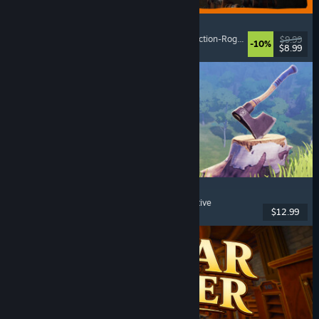
GRAIN ROT
Online-Koop
, Egoperspektive
, Survival-Horror
, Action-Roguelike
$9.99
-10%
$8.99
Veröffentlicht: 7. Aug. 2026
Chop Chop Inc.
Jobsimulation
, Herstellung
, Humor
, Egoperspektive
$12.99
Veröffentlicht: 7. Aug. 2026