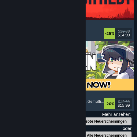
IRON NEST: Heavy Turret Simulator
Militär
, Simulation
, Realistisch
, 3D
$19.99
-25%
$14.99
Veröffentlicht: 6. Aug. 2026
Doloc Town
Landwirtschaftssimulation
, Pixel-Art
, Plattformer
, Gemütlich
$19.99
-20%
$15.99
Veröffentlicht: 5. Aug. 2026
Mehr ansehen:
Beliebte Neuerscheinungen
oder
Alle Neuerscheinungen