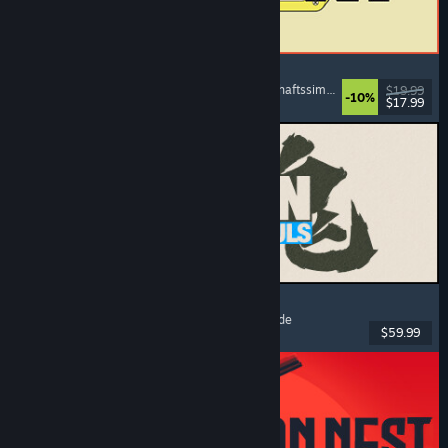
ReStory: Chill Electronics Repairs
Jobsimulation
, Gemütlich
, Management
, Wirtschaftssimulation
$19.99
-10%
$17.99
Veröffentlicht: 6. Aug. 2026
MARVEL Tōkon: Fighting Souls
Action
, Gelegenheitsspiel
, 2D-Kampfspiel
, Arcade
$59.99
Veröffentlicht: 6. Aug. 2026