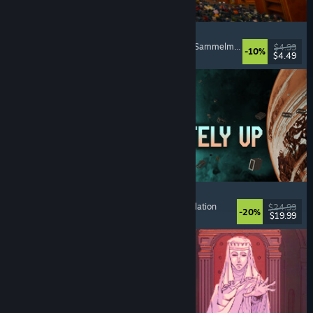
Cellar Keeper
Entspannend
, Gelegenheitsspiel
, Organisieren
, Sammelmarathon
$4.99
-10%
$4.49
Veröffentlicht: 6. Aug. 2026
Approximately Up
Abenteuer
, Weltraumsimulation
, Sandbox
, Simulation
$24.99
-20%
$19.99
Veröffentlicht: 6. Aug. 2026