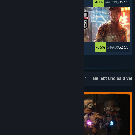
$49.99
$24.99
$59.99
$35.99
-50%
-40%
$29.99
$8.99
$19.99
$2.99
-70%
-85%
Weitere anzeigen
Beliebte Neuerscheinungen
Topseller
Beliebt und bald ver