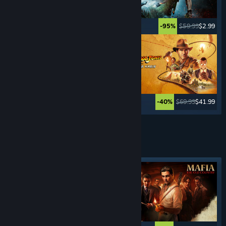
$49.99
$2.49
$59.99
$2.99
-95%
-95%
$59.99
$11.99
$69.99
$41.99
-80%
-40%
Weitere anzeigen
KRIMI
SPIELE
Angesagtes Tag