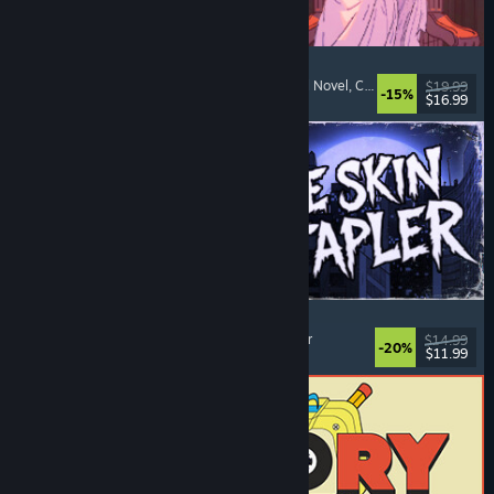
Sovereign Tower
Bedeutsame Entscheidungen
, Mittelalter
, Visual Novel
, Choose Your Own Adventure
$19.99
-15%
$16.99
Veröffentlicht: 6. Aug. 2026
The Skin Stapler
Laufsimulation
, Action
, Horror
, Schwarzer Humor
$14.99
-20%
$11.99
Veröffentlicht: 6. Aug. 2026