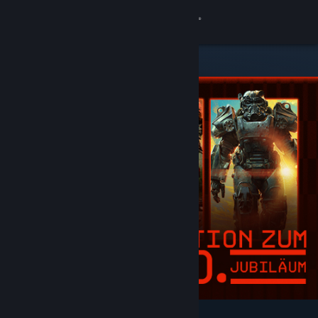
Anmelden
Shop
Community
Info
Support
Sprache ändern
Steam-Mobile-App herunterladen
Desktopversion anzeigen
Angesagt und empfohlen