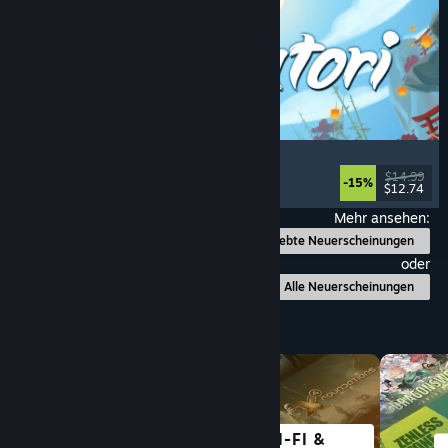
Akatori
Erkundung
, Action
, Abenteuer
, 2D-Plattformer
$14.99
-15%
$12.74
Veröffentlicht: 5. Aug. 2026
Mehr ansehen:
Beliebte Neuerscheinungen
oder
Alle Neuerscheinungen
Nach Kategorie durchstöbern
SCI-FI &