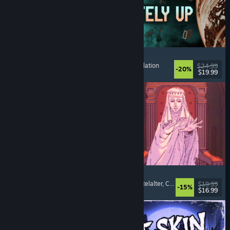
Approximately Up
Abenteuer
, Weltraumsimulation
, Sandbox
, Simulation
$24.99
-20%
$19.99
Veröffentlicht: 6. Aug. 2026
Sovereign Tower
Visual Novel
, Bedeutsame Entscheidungen
, Mittelalter
, Choose Your Own Adventure
$19.99
-15%
$16.99
Veröffentlicht: 6. Aug. 2026