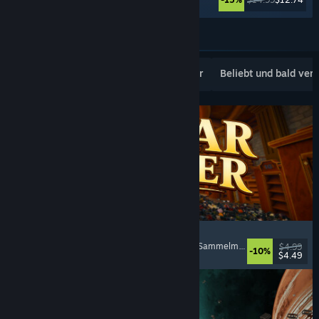
Weitere anzeigen
Beliebte Neuerscheinungen
Topseller
Beliebt und bald ver
Cellar Keeper
Entspannend
, Gelegenheitsspiel
, Organisieren
, Sammelmarathon
$4.99
-10%
$4.49
Veröffentlicht: 6. Aug. 2026