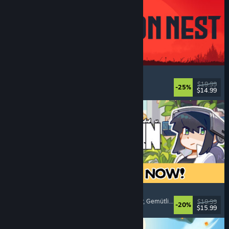
IRON NEST: Heavy Turret Simulator
Militär
, Simulation
, Realistisch
, 3D
$19.99
-25%
$14.99
Veröffentlicht: 6. Aug. 2026
Doloc Town
Pixel-Art
, Landwirtschaftssimulation
, Plattformer
, Gemütlich
$19.99
-20%
$15.99
Veröffentlicht: 5. Aug. 2026