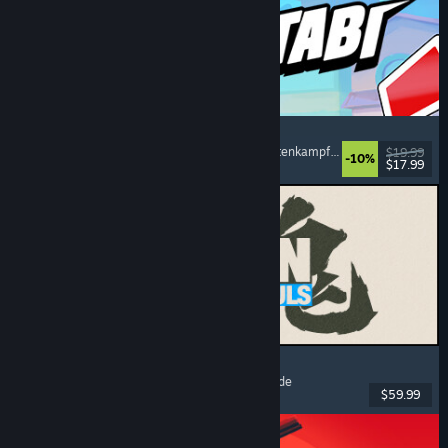
Montabi
Strategie
, Deckbuilding
, Kreaturensammler
, Kartenkampfspiel
$19.99
-10%
$17.99
Veröffentlicht: 6. Aug. 2026
MARVEL Tōkon: Fighting Souls
Action
, Gelegenheitsspiel
, 2D-Kampfspiel
, Arcade
$59.99
Veröffentlicht: 6. Aug. 2026