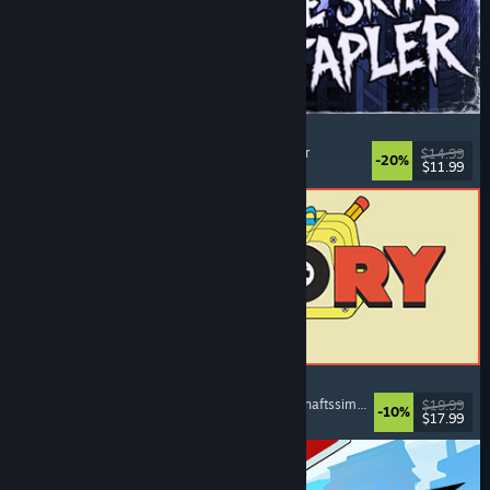
The Skin Stapler
Laufsimulation
, Action
, Horror
, Schwarzer Humor
$14.99
-20%
$11.99
Veröffentlicht: 6. Aug. 2026
ReStory: Chill Electronics Repairs
Jobsimulation
, Gemütlich
, Management
, Wirtschaftssimulation
$19.99
-10%
$17.99
Veröffentlicht: 6. Aug. 2026