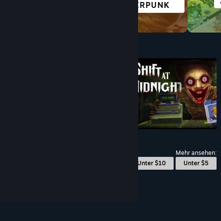
KAMPFSPIELE
CYBERPUNK
Unter $10
$9.99
Mehr ansehen:
© Valve Corporation. Alle Rechte vorbehalten. Alle
Marken sind Eigentum ihrer jeweiligen Besitzer in
Unter $10
Unter $5
den USA und anderen Ländern.
Datenschutzrichtlinien
|
Rechtliches
|
Barrierefreiheit
|
Steam-Nutzungsvertrag
|
Rückerstattungen
|
Cookies