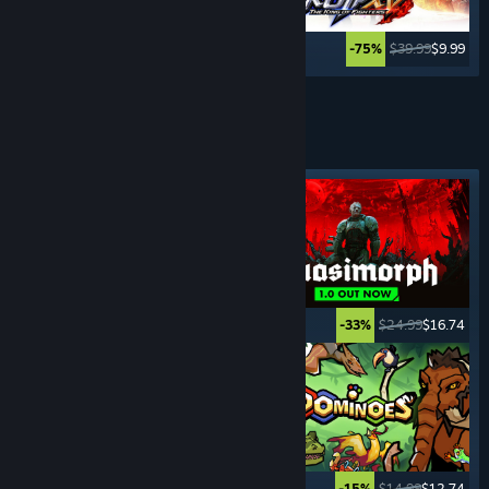
$99.99
$59.99
$39.99
$9.99
-40%
-75%
Weitere anzeigen
RUNDENBASIERTE
SPIELE
Angesagtes Tag
$49.99
$39.99
$24.99
$16.74
-20%
-33%
$44.99
$11.24
$14.99
$12.74
-75%
-15%