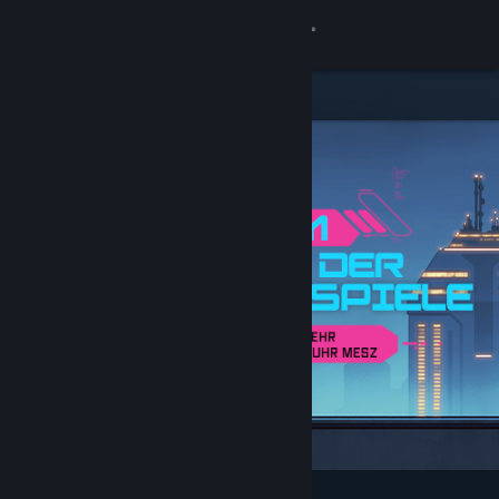
Anmelden
Shop
Community
Info
Support
Sprache ändern
Steam-Mobile-App herunterladen
Desktopversion anzeigen
Angesagt und empfohlen