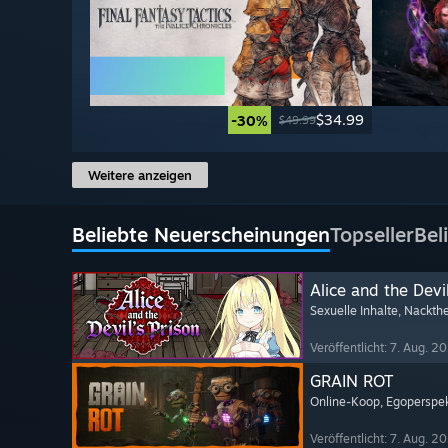
$34.99
-30%
$49.99
Weitere anzeigen
Beliebte Neuerscheinungen
Topseller
Bel
Alice and the Devil
Sexuelle Inhalte
, Nackthe
Veröffentlicht: 7. Aug. 2
GRAIN ROT
Online-Koop
, Egoperspe
Veröffentlicht: 7. Aug. 2