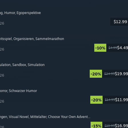
ng
, Humor
, Egoperspektive
$12.99
026
itsspiel
, Organisieren
, Sammelmarathon
$4.4
-10%
$4.99
026
ulation
, Sandbox
, Simulation
$19.9
-20%
$24.99
026
orror
, Schwarzer Humor
$11.9
-20%
$14.99
026
ngen
, Visual Novel
, Mittelalter
, Choose Your Own Adventure
$16.9
-15%
$19.99
026