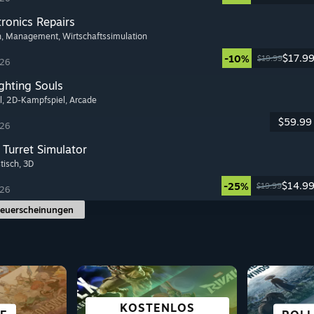
tronics Repairs
h
, Management
, Wirtschaftssimulation
$17.9
-10%
$19.99
026
ghting Souls
l
, 2D-Kampfspiel
, Arcade
$59.99
026
Turret Simulator
stisch
, 3D
$14.9
-25%
$19.99
026
Neuerscheinungen
EXE
KOSTENLOS
SCI-FI &