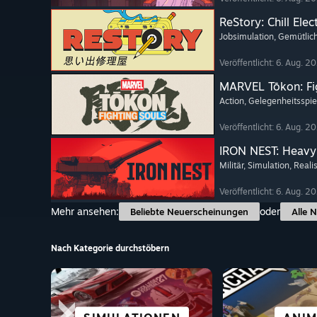
ReStory: Chill Elec
Jobsimulation
, Gemütlic
Veröffentlicht: 6. Aug. 2
MARVEL Tōkon: Fi
Action
, Gelegenheitsspie
Veröffentlicht: 6. Aug. 2
IRON NEST: Heavy 
Militär
, Simulation
, Reali
Veröffentlicht: 6. Aug. 2
Mehr ansehen:
oder
Beliebte Neuerscheinungen
Alle 
Nach Kategorie durchstöbern
STÄDTE- &
KOMPL