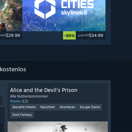
$29.99
$34.99
-30%
9.99
$49.99
kostenlos
Alice and the Devil's Prison
Alle Nutzerrezensionen
9
Positiv
(12)
Sexuelle Inhalte
Nacktheit
Abenteuer
Escape Game
Dark Fantasy
9