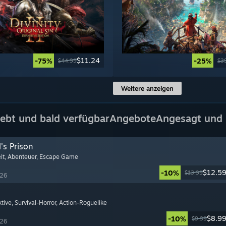
$11.24
-75%
-25%
$44.99
$3
Weitere anzeigen
iebt und bald verfügbar
Angebote
Angesagt und 
's Prison
it
, Abenteuer
, Escape Game
$12.5
-10%
$13.99
026
ktive
, Survival-Horror
, Action-Roguelike
$8.9
-10%
$9.99
026