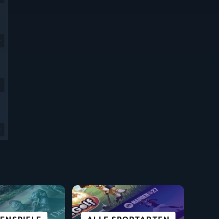
9
9
FÜR DAS STEAM