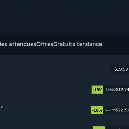
ies attendues
Offres
Gratuits tendance
$19.99
$12.7
-15%
$14.99
 vie
$12.5
-10%
$13.99