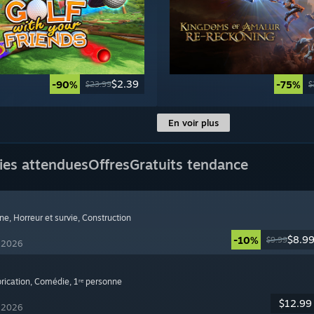
$2.39
-90%
-75%
$23.99
$
En voir plus
ies attendues
Offres
Gratuits tendance
nne
, Horreur et survie
, Construction
$8.9
-10%
$9.99
t 2026
brication
, Comédie
, 1ʳᵉ personne
$12.99
t 2026