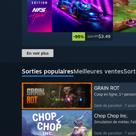
$3.49
-95%
$69.99
En voir plus
Sorties populaires
Meilleures ventes
Sort
GRAIN ROT
Coop en ligne
, 1ʳᵉ perso
Date de parution : 7 aou
Chop Chop Inc.
Simulation de métier
, Fa
Date de parution : 7 aou