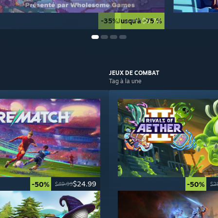
-35%
Jusqu'à -75 %
$9.74
$14.99
JEUX DE
COMBAT
Tag à la une
$24.99
-50%
-50%
$49.99
$2