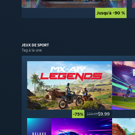
Jusqu'à -90 %
Jusqu'à -90 %
JEUX DE
SPORT
Tag à la une
$9.99
-75%
$39.99