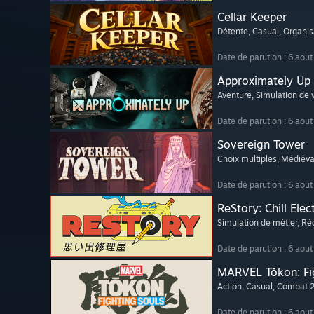
Cellar Keeper
Détente
, Casual
, Organis
Date de parution : 6 aou
Approximately Up
Aventure
, Simulation de v
Date de parution : 6 aou
Sovereign Tower
Choix multiples
, Médiéva
Date de parution : 6 aou
ReStory: Chill Elec
Simulation de métier
, Ré
Date de parution : 6 aou
MARVEL Tōkon: Fi
Action
, Casual
, Combat 
Date de parution : 6 aou