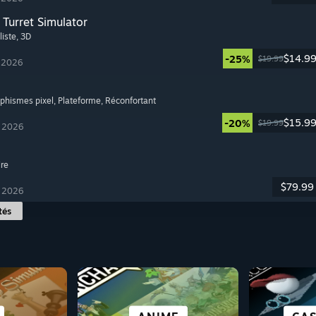
Turret Simulator
liste
, 3D
$14.9
-25%
$19.99
t 2026
aphismes pixel
, Plateforme
, Réconfortant
$15.9
-20%
$19.99
t 2026
ire
$79.99
t 2026
tés
ROGU