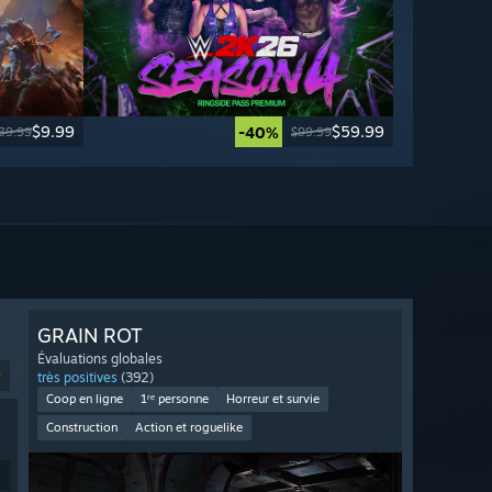
$9.99
$59.99
-40%
39.99
$99.99
GRAIN ROT
Évaluations globales
9
très positives
(392)
Coop en ligne
1ʳᵉ personne
Horreur et survie
Construction
Action et roguelike