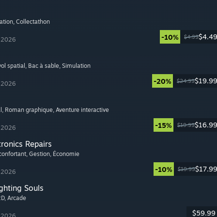
ation
, Collectathon
$4.4
-10%
$4.99
t 2026
ol spatial
, Bac à sable
, Simulation
$19.9
-20%
$24.99
t 2026
l
, Roman graphique
, Aventure interactive
$16.9
-15%
$19.99
t 2026
tronics Repairs
confortant
, Gestion
, Économie
$17.9
-10%
$19.99
t 2026
ghting Souls
2D
, Arcade
$59.99
t 2026