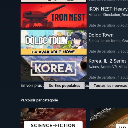
IRON NEST: Heavy 
Militaire
, Simulation
, Réa
Date de parution : 6 aou
Doloc Town
Simulation de ferme
, Gr
Date de parution : 5 aou
Korea. IL-2 Series
Avions
, Action
, VR
, Milita
Date de parution : 4 aou
En voir plus :
ou
Sorties populaires
Toutes les nouveau
Parcourir par catégorie
SCIENCE-FICTION