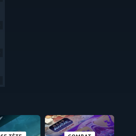
9
9
ELIKE ET
PARFAITS POUR