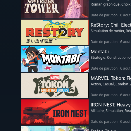
Roman graphique
, Choix
Date de parution : 6 aou
ReStory: Chill Elec
Simulation de métier
, Ré
Date de parution : 6 aou
Montabi
Stratégie
, Construction 
Date de parution : 6 aou
MARVEL Tōkon: Fi
Action
, Casual
, Combat 
Date de parution : 6 aou
IRON NEST: Heavy 
Militaire
, Simulation
, Réa
Date de parution : 6 aou