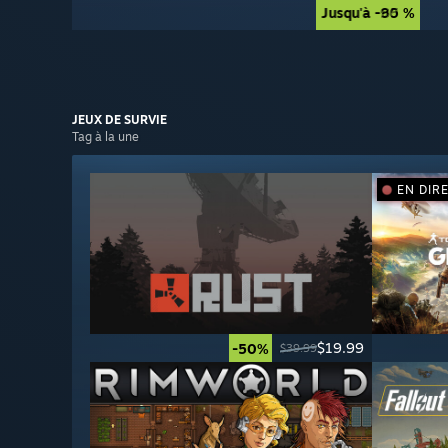
Jusqu'à -90 %
Jusqu'à -85 %
JEUX DE
SURVIE
Tag à la une
EN DIR
$19.99
-50%
$39.99