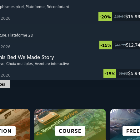
aphismes pixel
, Plateforme
, Réconfortant
$15.9
-20%
$19.99
t 2026
ture
, Plateforme 2D
$12.7
-15%
$14.99
t 2026
This Bed We Made Story
ive
, Choix multiples
, Aventure interactive
$5.9
-15%
$6.99
t 2026
tés
PHIQUE
TION
TÊTE
MONDE OUVERT
COMBAT
COURSE
SURVIE
FREE
AV
H