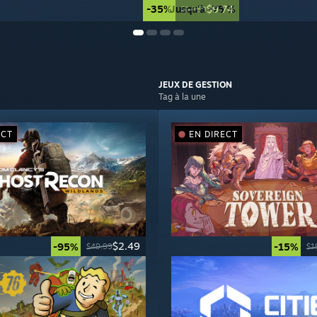
-35%
Jusqu'à -75 %
$9.74
$14.99
JEUX DE
GESTION
Tag à la une
ECT
EN DIRECT
$2.49
-95%
-15%
$49.99
$1