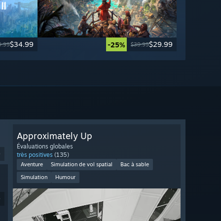
$34.99
$29.99
-25%
9.99
$39.99
Approximately Up
Évaluations globales
9
très positives
(135)
Aventure
Simulation de vol spatial
Bac à sable
Simulation
Humour
9