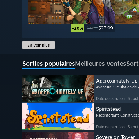
$27.99
-20%
$34.99
En voir plus
Sorties populaires
Meilleures ventes
Sort
Approximately Up
Aventure
, Simulation de v
Date de parution : 6 aou
Spiritstead
Réconfortant
, Constructi
Date de parution : 6 aou
Sovereign Tower