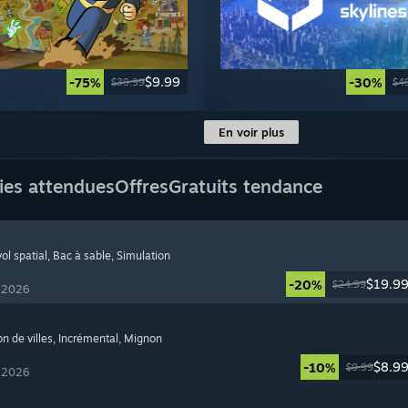
$9.99
-75%
-30%
$39.99
$4
En voir plus
ies attendues
Offres
Gratuits tendance
ol spatial
, Bac à sable
, Simulation
$19.9
-20%
$24.99
t 2026
on de villes
, Incrémental
, Mignon
$8.9
-10%
$9.99
t 2026