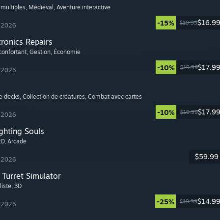
 multiples
, Médiéval
, Aventure interactive
$16.9
-15%
$19.99
t 2026
tronics Repairs
confortant
, Gestion
, Économie
$17.9
-10%
$19.99
t 2026
de decks
, Collection de créatures
, Combat avec cartes
$17.9
-10%
$19.99
t 2026
ghting Souls
2D
, Arcade
$59.99
t 2026
Turret Simulator
liste
, 3D
$14.9
-25%
$19.99
t 2026