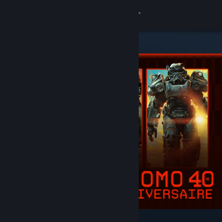
Se connecter
Magasin
Communauté
À propos
Support
Changer la langue
Télécharger l'application mobile Steam
Voir version ordi. du site
Populaires et recommandés