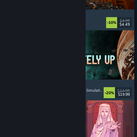
Cellar Keeper
Détente
, Casual
, Organisation
, Collectathon
$4.99
-10%
$4.49
Date de parution : 6 aout 2026
Approximately Up
Aventure
, Simulation de vol spatial
, Bac à sable
, Simulation
$24.99
-20%
$19.99
Date de parution : 6 aout 2026