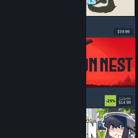
MARVEL Tōkon: Fighting Souls
Action
, Casual
, Combat 2D
, Arcade
$59.99
Date de parution : 6 aout 2026
IRON NEST: Heavy Turret Simulator
Militaire
, Simulation
, Réaliste
, 3D
$19.99
-25%
$14.99
Date de parution : 6 aout 2026