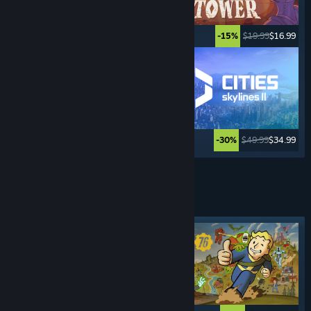
$34.99
$27.99
$19.99
$16.99
-20%
-15%
$39.99
$29.99
$49.99
$34.99
-25%
-30%
En voir plus
JEUX DE
SURVIE
Tag à la une