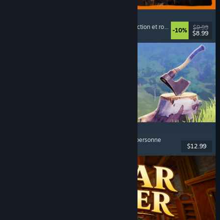
GRAIN ROT
Coop en ligne
, 1ʳᵉ personne
, Horreur et survie
, Action et roguelike
$9.99
-10%
$8.99
Date de parution : 7 aout 2026
Chop Chop Inc.
Simulation de métier
, Fabrication
, Comédie
, 1ʳᵉ personne
$12.99
Date de parution : 7 aout 2026