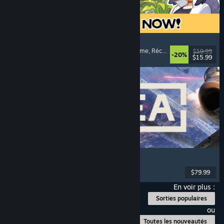
Doloc Town
Graphismes pixel
, Simulation de ferme
, Plateforme
, Réconfortant
$19.99
-20%
$15.99
Date de parution : 5 aout 2026
Korea. IL-2 Series
Avions
, Action
, VR
, Militaire
$79.99
Date de parution : 4 aout 2026
En voir plus :
Sorties populaires
ou
Toutes les nouveautés