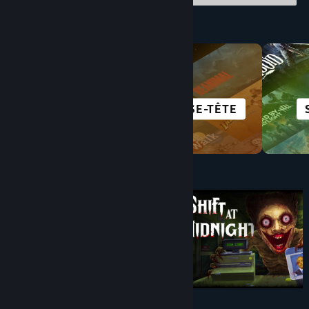
Parcourir par catégorie
RPG
CASSE-TÊTE
Moins de $10
$9.99
$8.99
-10%