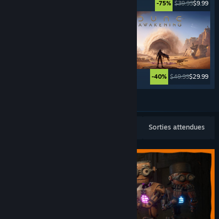
$39.99
$19.99
$39.99
$9.99
-50%
-75%
$69.99
$27.99
$49.99
$29.99
-60%
-40%
En voir plus
Sorties populaires
Meilleures ventes
Sorties attendues