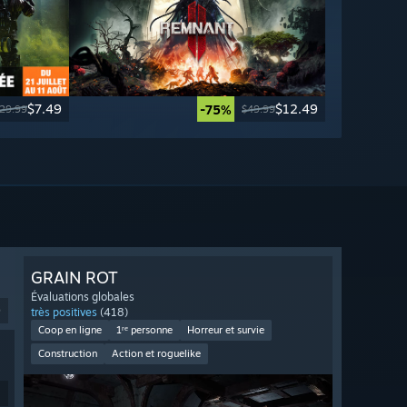
$7.49
$12.49
-75%
29.99
$49.99
GRAIN ROT
Évaluations globales
9
très positives
(418)
Coop en ligne
1ʳᵉ personne
Horreur et survie
Construction
Action et roguelike