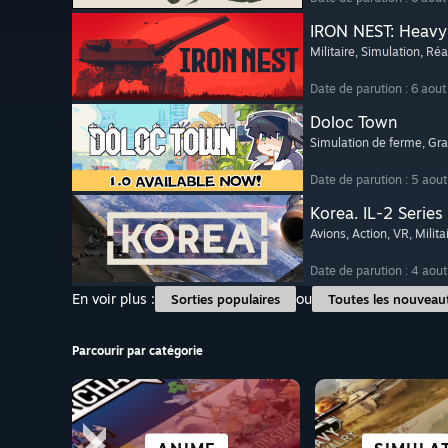
IRON NEST: Heavy 
Militaire
, Simulation
, Réa
Date de parution : 6 aou
Doloc Town
Simulation de ferme
, Gr
Date de parution : 5 aou
Korea. IL-2 Series
Avions
, Action
, VR
, Milita
Date de parution : 4 aou
En voir plus :
ou
Sorties populaires
Toutes les nouveau
Parcourir par catégorie