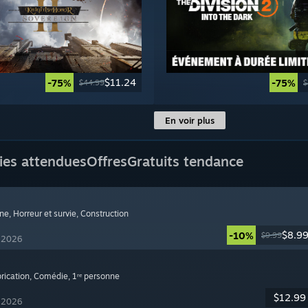
$11.24
-75%
-75%
$44.99
$
En voir plus
ies attendues
Offres
Gratuits tendance
nne
, Horreur et survie
, Construction
$8.9
-10%
$9.99
t 2026
brication
, Comédie
, 1ʳᵉ personne
$12.99
t 2026