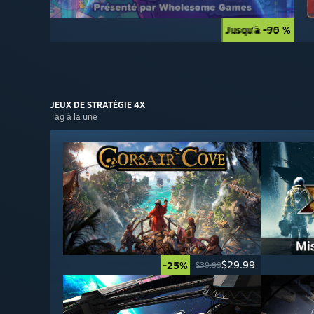
Jusqu'à -90 %
Jusqu'à -75 %
JEUX DE
STRATÉGIE 4X
Tag à la une
$29.99
-25%
$39.99