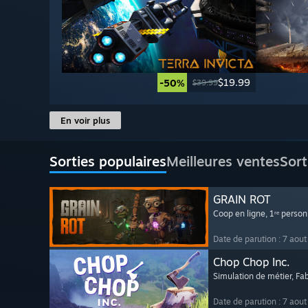
$19.99
-50%
$39.99
En voir plus
Sorties populaires
Meilleures ventes
Sort
GRAIN ROT
Coop en ligne
, 1ʳᵉ perso
Date de parution : 7 aou
Chop Chop Inc.
Simulation de métier
, Fa
Date de parution : 7 aou