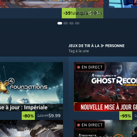
-35%
Jusqu'à -90 %
$9.74
$14.99
JEUX DE TIR
À LA 3ᵉ PERSONNE
Tag à la une
EN DIRECT
$9.99
-80%
-95%
$49.99
$
EN DIRECT