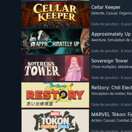
Cellar Keeper
Détente
, Casual
, Organis
Date de parution : 6 aou
Approximately Up
Aventure
, Simulation de v
Date de parution : 6 aou
Sovereign Tower
Choix multiples
, Médiéva
Date de parution : 6 aou
ReStory: Chill Elec
Simulation de métier
, Ré
Date de parution : 6 aou
MARVEL Tōkon: Fi
Action
, Casual
, Combat 
Date de parution : 6 aou