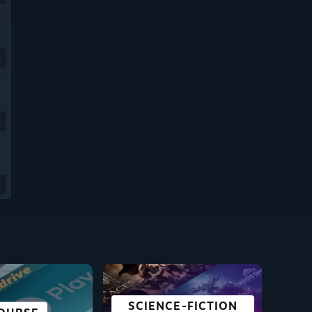
9
9
SCIENCE-FICTION
PARFAITS POUR