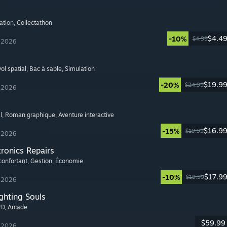
ation
, Collectathon
$4.4
-10%
$4.99
t 2026
ol spatial
, Bac à sable
, Simulation
$19.9
-20%
$24.99
t 2026
l
, Roman graphique
, Aventure interactive
$16.9
-15%
$19.99
t 2026
tronics Repairs
confortant
, Gestion
, Économie
$17.9
-10%
$19.99
t 2026
ghting Souls
2D
, Arcade
$59.99
t 2026