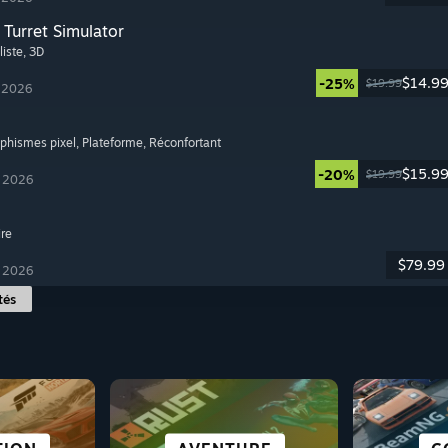
Turret Simulator
liste
, 3D
$14.9
-25%
$19.99
t 2026
aphismes pixel
, Plateforme
, Réconfortant
$15.9
-20%
$19.99
t 2026
ire
$79.99
t 2026
tés