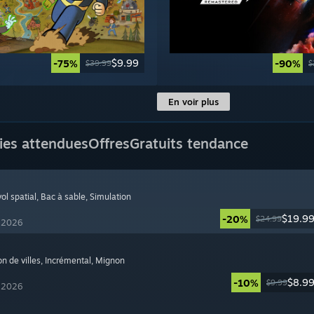
$9.99
-75%
-90%
$39.99
$
En voir plus
ies attendues
Offres
Gratuits tendance
ol spatial
, Bac à sable
, Simulation
$19.9
-20%
$24.99
t 2026
on de villes
, Incrémental
, Mignon
$8.9
-10%
$9.99
t 2026