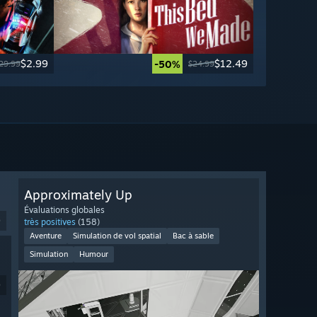
$2.99
$12.49
-50%
29.99
$24.99
Approximately Up
Évaluations globales
9
très positives
(158)
Aventure
Simulation de vol spatial
Bac à sable
Simulation
Humour
9