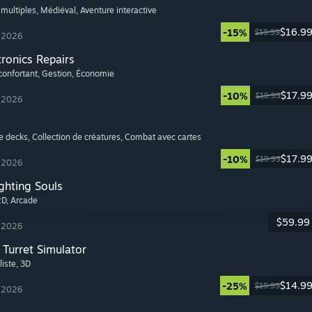
 multiples
, Médiéval
, Aventure interactive
$16.9
-15%
$19.99
t 2026
tronics Repairs
confortant
, Gestion
, Économie
$17.9
-10%
$19.99
t 2026
de decks
, Collection de créatures
, Combat avec cartes
$17.9
-10%
$19.99
t 2026
ghting Souls
2D
, Arcade
$59.99
t 2026
Turret Simulator
liste
, 3D
$14.9
-25%
$19.99
t 2026