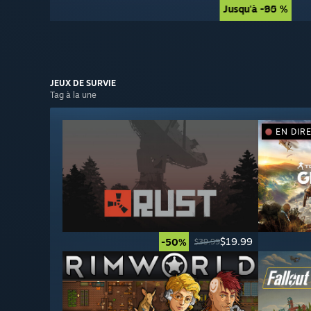
Jusqu'à -90 %
Jusqu'à -85 %
JEUX DE
SURVIE
Tag à la une
EN DIR
$19.99
-50%
$39.99