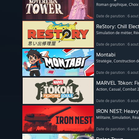
Roman graphique
, Choix
Date de parution : 6 aou
ReStory: Chill Elec
Simulation de métier
, Ré
Date de parution : 6 aou
Montabi
Stratégie
, Construction 
Date de parution : 6 aou
MARVEL Tōkon: Fi
Action
, Casual
, Combat 
Date de parution : 6 aou
IRON NEST: Heavy 
Militaire
, Simulation
, Réa
Date de parution : 6 aou