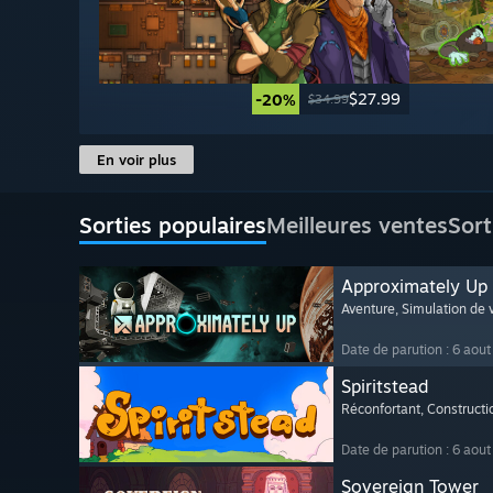
$27.99
-20%
$34.99
En voir plus
Sorties populaires
Meilleures ventes
Sort
Approximately Up
Aventure
, Simulation de v
Date de parution : 6 aou
Spiritstead
Réconfortant
, Constructi
Date de parution : 6 aou
Sovereign Tower