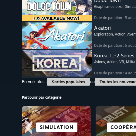
Doloc Town
Graphismes pixel
, Simul
Date de parution : 5 aou
Akatori
Exploration
, Action
, Aven
Date de parution : 5 aou
Korea. IL-2 Series
Avions
, Action
, VR
, Milita
Date de parution : 4 aou
En voir plus :
ou
Sorties populaires
Toutes les nouveau
Parcourir par catégorie
PARFAITS
SIMULATION
COURSE
CASUAL
ANIME
VILLE ET 
COOPÉRA
RPG
STEAM 