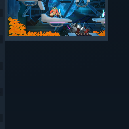
9
9
4
4
9