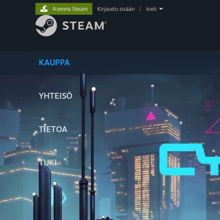
Asenna Steam
Kirjaudu sisään
|
kieli
KAUPPA
YHTEISÖ
TIETOA
TUKI