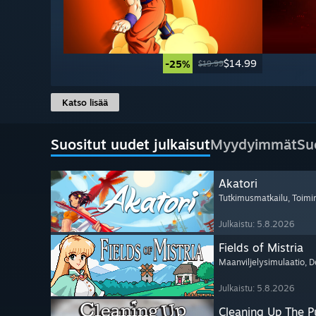
$14.99
-25%
$19.99
Katso lisää
Suositut uudet julkaisut
Myydyimmät
Su
Akatori
Tutkimusmatkailu
, Toimi
Julkaistu: 5.8.2026
Fields of Mistria
Maanviljelysimulaatio
, D
Julkaistu: 5.8.2026
Cleaning Up The Pu