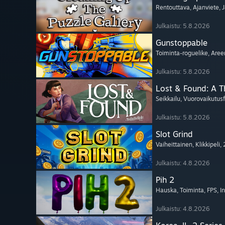
Rentouttava
, Ajanviete
, 
Julkaistu: 5.8.2026
Gunstoppable
Toiminta-roguelike
, Aree
Julkaistu: 5.8.2026
Lost & Found: A 
Seikkailu
, Vuorovaikutusf
Julkaistu: 5.8.2026
Slot Grind
Vaiheittainen
, Klikkipeli
,
Julkaistu: 4.8.2026
Pih 2
Hauska
, Toiminta
, FPS
, I
Julkaistu: 4.8.2026