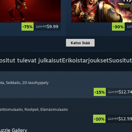
$9.99
-75%
-30%
$39.99
$2
Katso lisää
ositut tulevat julkaisut
Erikoistarjoukset
Suositut
nta
, Seikkailu
, 2D-tasohyppely
$12.7
-15%
$14.99
eittisimulaatio
, Roolipeli
, Elämäsimulaatio
$12.5
-10%
$13.99
zzle Gallery