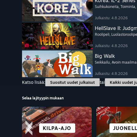
Korea. IL-2 Series
Suihkukoneita
, Toiminta
,
Julkaistu: 4.8.2026
HellSlave II: Judg
Roolipeli
, Luolastoroolipe
Julkaistu: 4.8.2026
Big Walk
Seikkailu
, Avoin maailma
Julkaistu: 4.8.2026
Katso lisää:
tai
Suositut uudet julkaisut
Kaikki uudet j
Selaa lajityypin mukaan
KAUPUNKI JA
PELAA ILMAISEKSI
SEIKKAILU
KILPA-AJO
VISUAL 
JUONELL
VR-PE
ANIM
ASUTUS