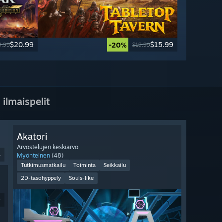
$20.99
$15.99
-20%
9.99
$19.99
 ilmaispelit
Akatori
Arvostelujen keskiarvo
4
Myönteinen
(48)
Tutkimusmatkailu
Toiminta
Seikkailu
2D-tasohyppely
Souls-like
9