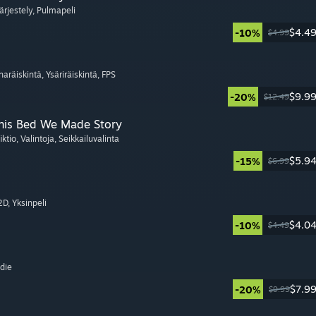
Järjestely
, Pulmapeli
$4.4
-10%
$4.99
naräiskintä
, Ysäriräiskintä
, FPS
$9.9
-20%
$12.49
This Bed We Made Story
iktio
, Valintoja
, Seikkailuvalinta
$5.9
-15%
$6.99
 2D
, Yksinpeli
$4.0
-10%
$4.49
ndie
$7.9
-20%
$9.99