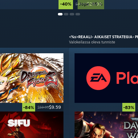
-40%
Jopa -95 %
$29.99
$49.99
<%s>REAALI-
AIKAISET STRATEGIA-
P
Valokeilassa oleva tunniste
$9.59
-84%
-83%
$59.99