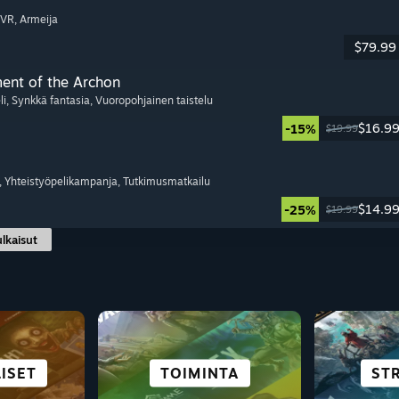
 VR
, Armeija
$79.99
ment of the Archon
li
, Synkkä fantasia
, Vuoropohjainen taistelu
$16.9
-15%
$19.99
, Yhteistyöpelikampanja
, Tutkimusmatkailu
$14.9
-25%
$19.99
ulkaisut
SCIFI JA
NOVEL
ISET
LIT
E
SELVIYTYMINEN
SIMULAATIOT
TOIMINTA
AVOI
PUL
ST
AJ
KYBERPUNK