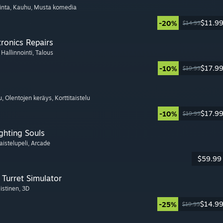
inta
, Kauhu
, Musta komedia
$11.9
-20%
$14.99
tronics Repairs
, Hallinnointi
, Talous
$17.9
-10%
$19.99
u
, Olentojen keräys
, Korttitaistelu
$17.9
-10%
$19.99
ghting Souls
aistelupeli
, Arcade
$59.99
Turret Simulator
listinen
, 3D
$14.9
-25%
$19.99