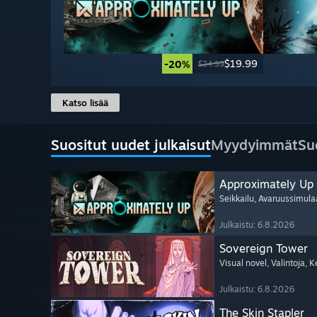
$19.99
-20%
$24.99
Katso lisää
Suositut uudet julkaisut
Myydyimmät
Su
Approximately Up
Seikkailu
, Avaruussimula
Julkaistu: 6.8.2026
Sovereign Tower
Visual novel
, Valintoja
, K
Julkaistu: 6.8.2026
The Skin Stapler