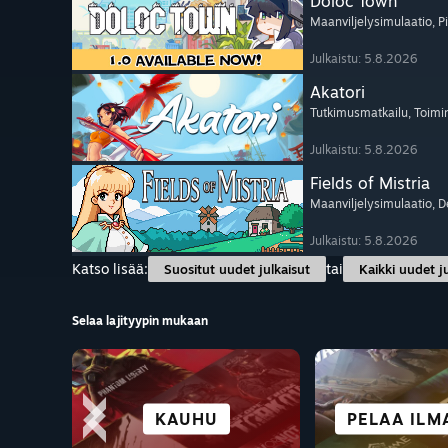
Doloc Town
Maanviljelysimulaatio
, P
Julkaistu: 5.8.2026
Akatori
Tutkimusmatkailu
, Toimi
Julkaistu: 5.8.2026
Fields of Mistria
Maanviljelysimulaatio
, D
Julkaistu: 5.8.2026
Katso lisää:
tai
Suositut uudet julkaisut
Kaikki uudet j
Selaa lajityypin mukaan
YHTEISTYÖ
SEIKKAILU
TAISTELU
KAUHU
PELAA ILM
KAIKKI U
VISUAL 
SIMULAA