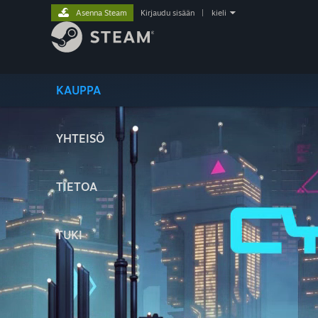
Asenna Steam
Kirjaudu sisään
|
kieli
KAUPPA
YHTEISÖ
TIETOA
TUKI