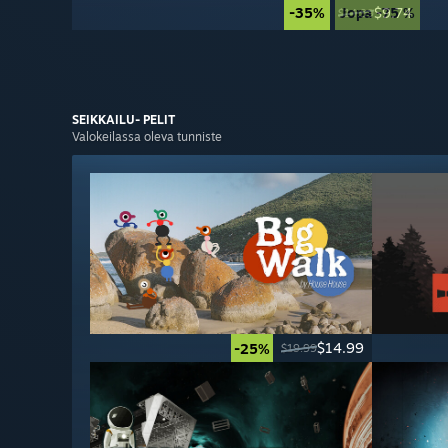
-35%
Jopa -75 %
$9.74
$14.99
SEIKKAILU-
PELIT
Valokeilassa oleva tunniste
$14.99
-25%
$19.99