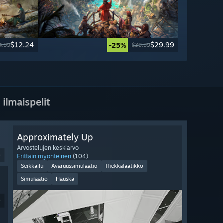
$12.24
$29.99
-25%
4.99
$39.99
 ilmaispelit
Approximately Up
Arvostelujen keskiarvo
9
Erittäin myönteinen
(104)
Seikkailu
Avaruussimulaatio
Hiekkalaatikko
Simulaatio
Hauska
9