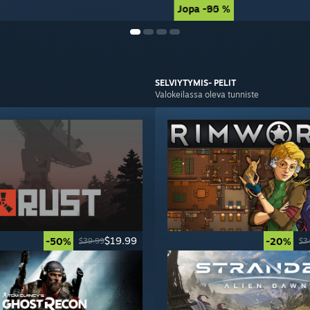
Jopa -90 %
Jopa -85 %
SELVIYTYMIS-
PELIT
Valokeilassa oleva tunniste
$19.99
-50%
-20%
$39.99
$3