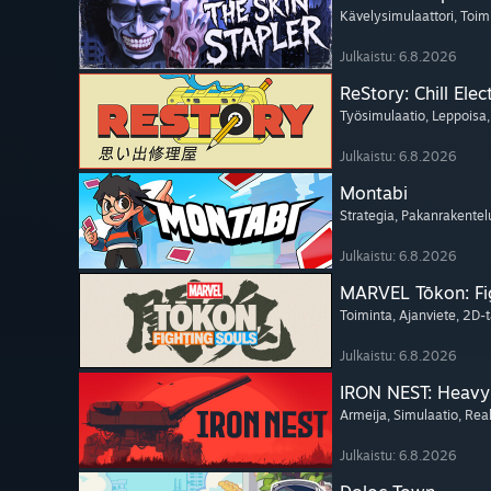
Kävelysimulaattori
, Toim
Julkaistu: 6.8.2026
ReStory: Chill Elec
Työsimulaatio
, Leppoisa
Julkaistu: 6.8.2026
Montabi
Strategia
, Pakanrakentel
Julkaistu: 6.8.2026
MARVEL Tōkon: Fi
Toiminta
, Ajanviete
, 2D-t
Julkaistu: 6.8.2026
IRON NEST: Heavy 
Armeija
, Simulaatio
, Rea
Julkaistu: 6.8.2026