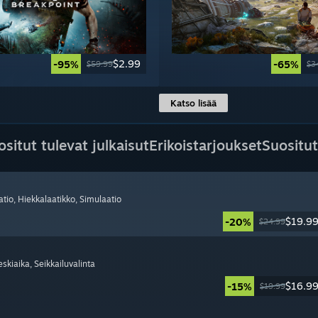
$2.99
-95%
-65%
$59.99
$3
Katso lisää
ositut tulevat julkaisut
Erikoistarjoukset
Suositut
atio
, Hiekkalaatikko
, Simulaatio
$19.9
-20%
$24.99
eskiaika
, Seikkailuvalinta
$16.9
-15%
$19.99