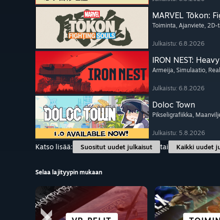
MARVEL Tōkon: Fi
Toiminta
, Ajanviete
, 2D-t
Julkaistu: 6.8.2026
IRON NEST: Heavy 
Armeija
, Simulaatio
, Rea
Julkaistu: 6.8.2026
Doloc Town
Pikseligrafiikka
, Maanvilj
Julkaistu: 5.8.2026
Katso lisää:
tai
Suositut uudet julkaisut
Kaikki uudet j
Selaa lajityypin mukaan