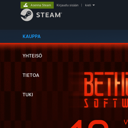
Asenna Steam
Kirjaudu sisään
|
kieli
KAUPPA
YHTEISÖ
TIETOA
TUKI