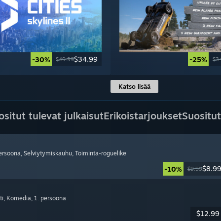
$34.99
-30%
-25%
$49.99
$3
Katso lisää
ositut tulevat julkaisut
Erikoistarjoukset
Suositut
persoona
, Selviytymiskauhu
, Toiminta-roguelike
$8.9
-10%
$9.99
ti
, Komedia
, 1. persoona
$12.99