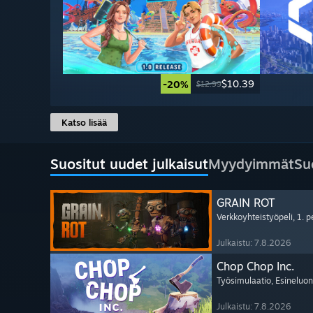
$10.39
-20%
$12.99
Katso lisää
Suositut uudet julkaisut
Myydyimmät
Su
GRAIN ROT
Verkkoyhteistyöpeli
, 1. 
Julkaistu: 7.8.2026
Chop Chop Inc.
Työsimulaatio
, Esineluon
Julkaistu: 7.8.2026