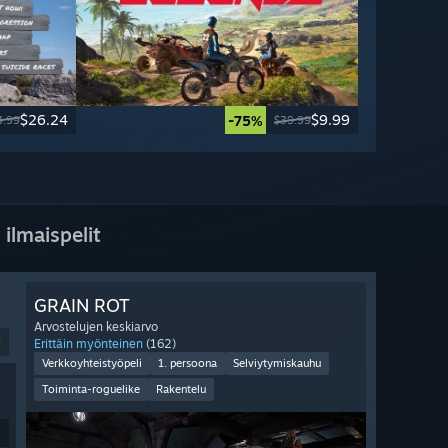
$26.24
$9.99
-75%
4.99
$39.99
 ilmaispelit
GRAIN ROT
Arvostelujen keskiarvo
9
Erittäin myönteinen
(162)
Verkkoyhteistyöpeli
1. persoona
Selviytymiskauhu
Toiminta-roguelike
Rakentelu