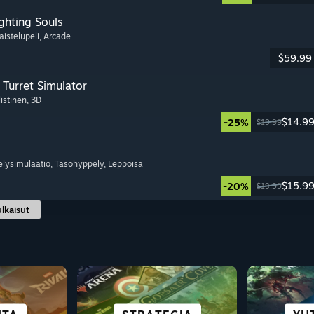
ghting Souls
aistelupeli
, Arcade
$59.99
Turret Simulator
listinen
, 3D
$14.9
-25%
$19.99
elysimulaatio
, Tasohyppely
, Leppoisa
$15.9
-20%
$19.99
ulkaisut
KAU