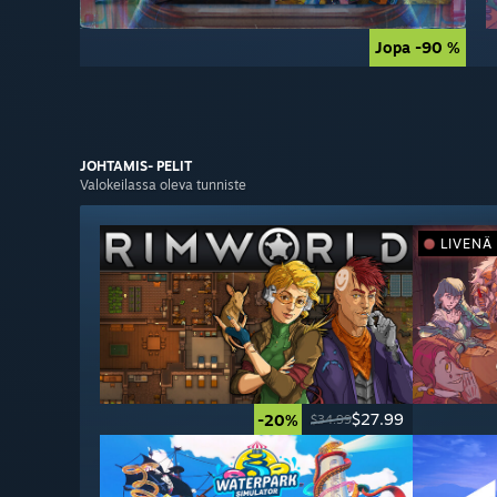
Jopa -90 %
Jopa -90 %
JOHTAMIS-
PELIT
Valokeilassa oleva tunniste
LIVENÄ
$27.99
-20%
$34.99