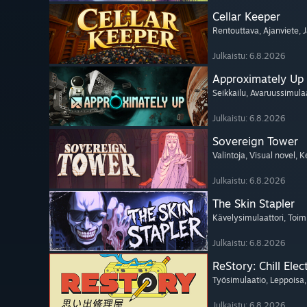
Cellar Keeper
Rentouttava
, Ajanviete
, 
Julkaistu: 6.8.2026
Approximately Up
Seikkailu
, Avaruussimula
Julkaistu: 6.8.2026
Sovereign Tower
Valintoja
, Visual novel
, K
Julkaistu: 6.8.2026
The Skin Stapler
Kävelysimulaattori
, Toim
Julkaistu: 6.8.2026
ReStory: Chill Elec
Työsimulaatio
, Leppoisa
Julkaistu: 6.8.2026