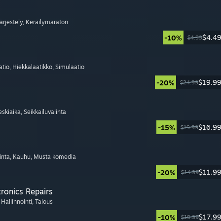
Järjestely
, Keräilymaraton
$4.4
-10%
$4.99
atio
, Hiekkalaatikko
, Simulaatio
$19.9
-20%
$24.99
eskiaika
, Seikkailuvalinta
$16.9
-15%
$19.99
inta
, Kauhu
, Musta komedia
$11.9
-20%
$14.99
tronics Repairs
, Hallinnointi
, Talous
$17.9
-10%
$19.99