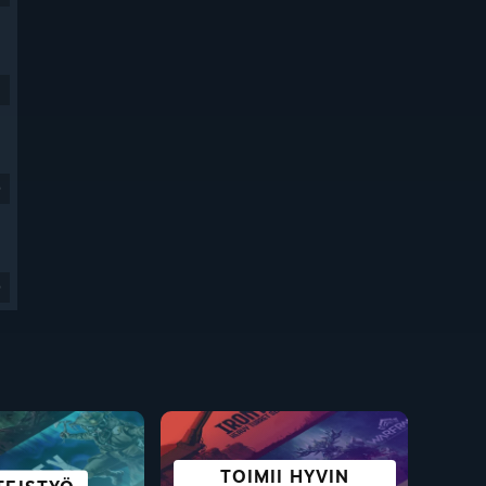
9
9
PUNKI JA
TOIMII HYVIN