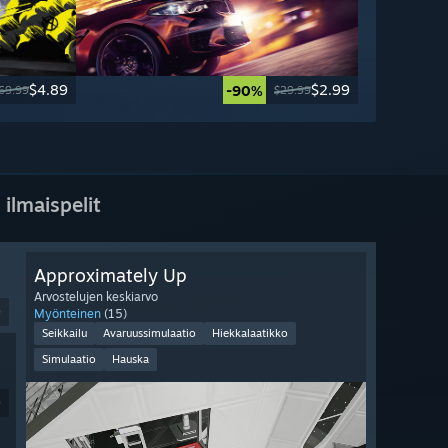
$4.89
$2.99
-90%
69.99
$29.99
 ilmaispelit
Approximately Up
Arvostelujen keskiarvo
9
Myönteinen
(15)
Seikkailu
Avaruussimulaatio
Hiekkalaatikko
Simulaatio
Hauska
9