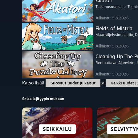
Akatori
Tutkimusmatkailu
, Toimi
Julkaistu: 5.8.2026
Fields of Mistria
Maanviljelysimulaatio
, D
Julkaistu: 5.8.2026
Cleaning Up The Pu
Rentouttava
, Ajanviete
, 
Julkaistu: 5.8.2026
Katso lisää:
tai
Suositut uudet julkaisut
Kaikki uudet j
Selaa lajityypin mukaan
VISUAL NOVEL
JUONELLISET
ROOLIPELIT
SEIKKAILU
AVOIN MA
SELVIYTY
AJANVI
TOIMI