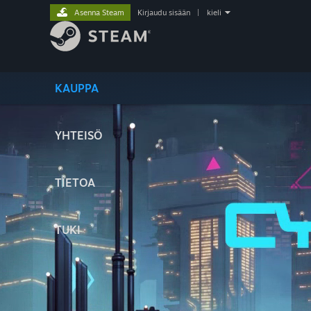
Asenna Steam
Kirjaudu sisään
|
kieli
KAUPPA
YHTEISÖ
TIETOA
TUKI