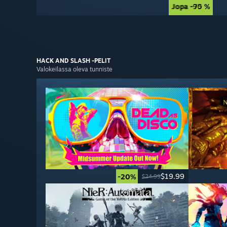
Jopa -90 %
Jopa -75 %
HACK AND SLASH
-PELIT
Valokeilassa oleva tunniste
$19.99
-20%
$24.99