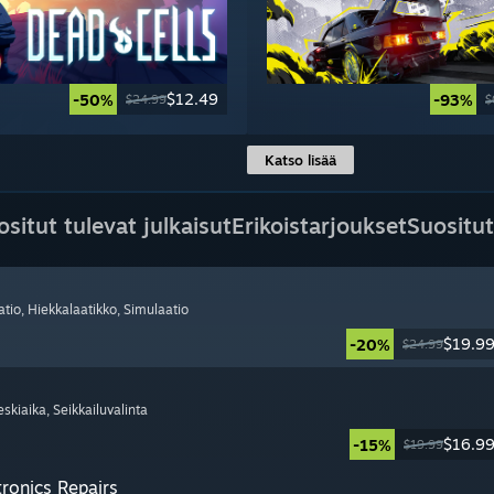
$12.49
-50%
-93%
$24.99
$
Katso lisää
ositut tulevat julkaisut
Erikoistarjoukset
Suositut
atio
, Hiekkalaatikko
, Simulaatio
$19.9
-20%
$24.99
eskiaika
, Seikkailuvalinta
$16.9
-15%
$19.99
tronics Repairs