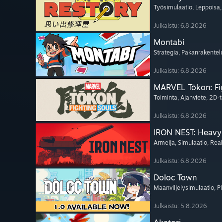
Työsimulaatio
, Leppoisa
Julkaistu: 6.8.2026
Montabi
Strategia
, Pakanrakentel
Julkaistu: 6.8.2026
MARVEL Tōkon: Fi
Toiminta
, Ajanviete
, 2D-t
Julkaistu: 6.8.2026
IRON NEST: Heavy 
Armeija
, Simulaatio
, Rea
Julkaistu: 6.8.2026
Doloc Town
Maanviljelysimulaatio
, P
Julkaistu: 5.8.2026