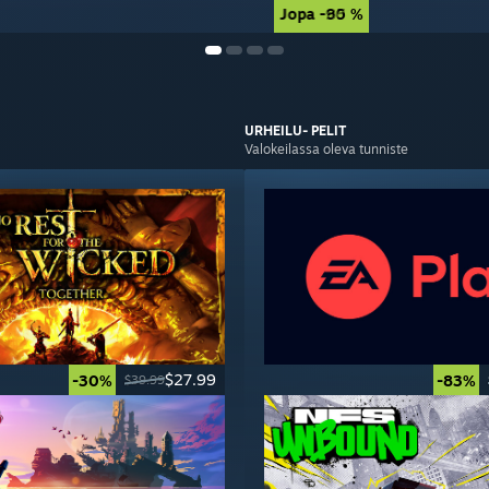
Jopa -90 %
Jopa -85 %
URHEILU-
PELIT
Valokeilassa oleva tunniste
$27.99
-30%
-83%
$39.99