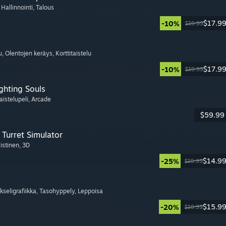
, Hallinnointi
, Talous
$17.9
-10%
$19.99
u
, Olentojen keräys
, Korttitaistelu
$17.9
-10%
$19.99
ghting Souls
aistelupeli
, Arcade
$59.99
Turret Simulator
listinen
, 3D
$14.9
-25%
$19.99
ikseligrafiikka
, Tasohyppely
, Leppoisa
$15.9
-20%
$19.99