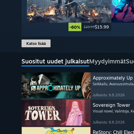
$15.99
-60%
$39.99
Katso lisää
Suositut uudet julkaisut
Myydyimmät
Su
Approximately Up
Seikkailu
, Avaruussimula
Julkaistu: 6.8.2026
Sovereign Tower
Visual novel
, Valintoja
, K
Julkaistu: 6.8.2026
ReStory: Chill Elec