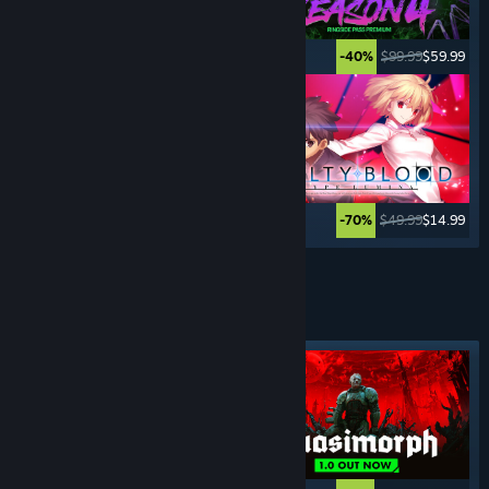
$29.99
$14.99
$99.99
$59.99
-50%
-40%
$39.99
$9.99
$49.99
$14.99
-75%
-70%
Katso lisää
VUORO- POHJAISET
PELIT
Valokeilassa oleva tunniste