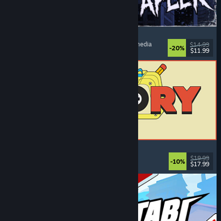
The Skin Stapler
Kävelysimulaattori
, Toiminta
, Kauhu
, Musta komedia
$14.99
-20%
$11.99
Julkaistu: 6.8.2026
ReStory: Chill Electronics Repairs
Työsimulaatio
, Leppoisa
, Hallinnointi
, Talous
$19.99
-10%
$17.99
Julkaistu: 6.8.2026