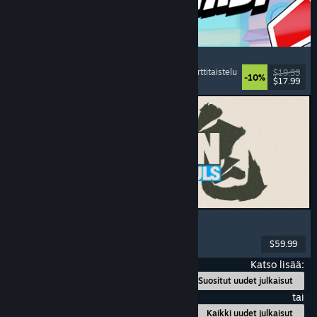
Montabi
Strategia
, Pakanrakentelu
, Olentojen keräys
, Korttitaistelu
$19.99
-10%
$17.99
Julkaistu: 6.8.2026
MARVEL Tōkon: Fighting Souls
Toiminta
, Ajanviete
, 2D-taistelupeli
, Arcade
$59.99
Julkaistu: 6.8.2026
Katso lisää:
Suositut uudet julkaisut
tai
Kaikki uudet julkaisut