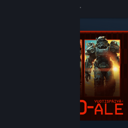
Kirjaudu sisään
Kauppa
Yhteisö
Tietoa
Tuki
Vaihda kieli
Hanki Steam-mobiilisovellus
Näytä työpöytäsivusto
Esittelyssä ja suositellut