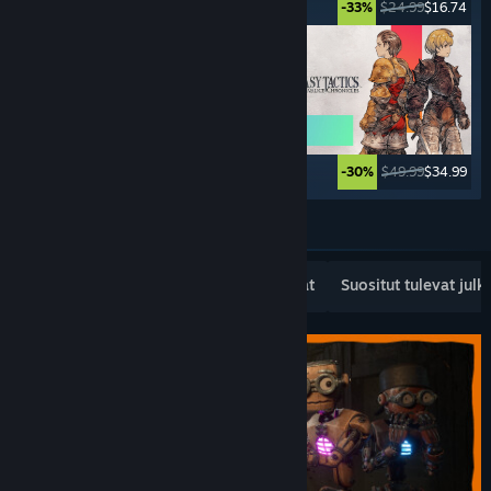
$49.99
$39.99
$24.99
$16.74
-20%
-33%
$14.99
$12.74
$49.99
$34.99
-15%
-30%
Katso lisää
Suositut uudet julkaisut
Myydyimmät
Suositut tulevat julk