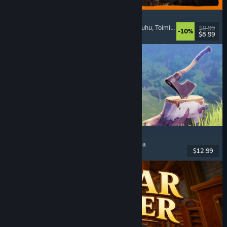
GRAIN ROT
Verkkoyhteistyöpeli
, 1. persoona
, Selviytymiskauhu
, Toiminta-roguelike
$9.99
-10%
$8.99
Julkaistu: 7.8.2026
Chop Chop Inc.
Työsimulaatio
, Esineluonti
, Komedia
, 1. persoona
$12.99
Julkaistu: 7.8.2026