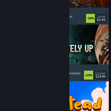
Cellar Keeper
Rentouttava
, Ajanviete
, Järjestely
, Keräilymaraton
$4.99
-10%
$4.49
Julkaistu: 6.8.2026
Approximately Up
Seikkailu
, Avaruussimulaatio
, Hiekkalaatikko
, Simulaatio
$24.99
-20%
$19.99
Julkaistu: 6.8.2026