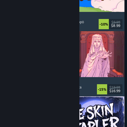
Spiritstead
Leppoisa
, Kaupunginrakennus
, Vaiheittainen
, Söpö
$9.99
-10%
$8.99
Julkaistu: 6.8.2026
Sovereign Tower
Visual novel
, Valintoja
, Keskiaika
, Seikkailuvalinta
$19.99
-15%
$16.99
Julkaistu: 6.8.2026