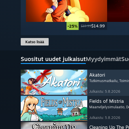
$14.99
-25%
$19.99
Katso lisää
Suositut uudet julkaisut
Myydyimmät
Su
Akatori
Tutkimusmatkailu
, Toimi
Julkaistu: 5.8.2026
Fields of Mistria
Maanviljelysimulaatio
, D
Julkaistu: 5.8.2026
Cleaning Up The Pu