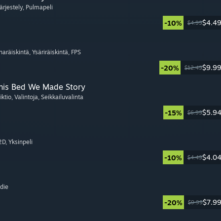
Järjestely
, Pulmapeli
$4.4
-10%
$4.99
naräiskintä
, Ysäriräiskintä
, FPS
$9.9
-20%
$12.49
This Bed We Made Story
iktio
, Valintoja
, Seikkailuvalinta
$5.9
-15%
$6.99
 2D
, Yksinpeli
$4.0
-10%
$4.49
ndie
$7.9
-20%
$9.99