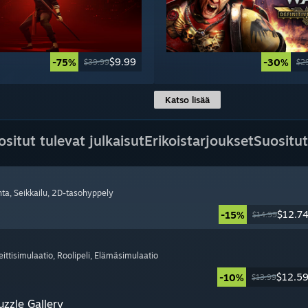
$9.99
-75%
-30%
$39.99
$2
Katso lisää
ositut tulevat julkaisut
Erikoistarjoukset
Suositut
nta
, Seikkailu
, 2D-tasohyppely
$12.7
-15%
$14.99
eittisimulaatio
, Roolipeli
, Elämäsimulaatio
$12.5
-10%
$13.99
zzle Gallery