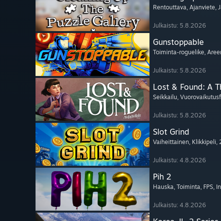
Rentouttava
, Ajanviete
, 
Julkaistu: 5.8.2026
Gunstoppable
Toiminta-roguelike
, Aree
Julkaistu: 5.8.2026
Lost & Found: A 
Seikkailu
, Vuorovaikutusf
Julkaistu: 5.8.2026
Slot Grind
Vaiheittainen
, Klikkipeli
,
Julkaistu: 4.8.2026
Pih 2
Hauska
, Toiminta
, FPS
, I
Julkaistu: 4.8.2026