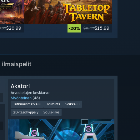
$20.99
$15.99
-20%
9.99
$19.99
 ilmaispelit
Akatori
Arvostelujen keskiarvo
4
Myönteinen
(48)
Tutkimusmatkailu
Toiminta
Seikkailu
2D-tasohyppely
Souls-like
9