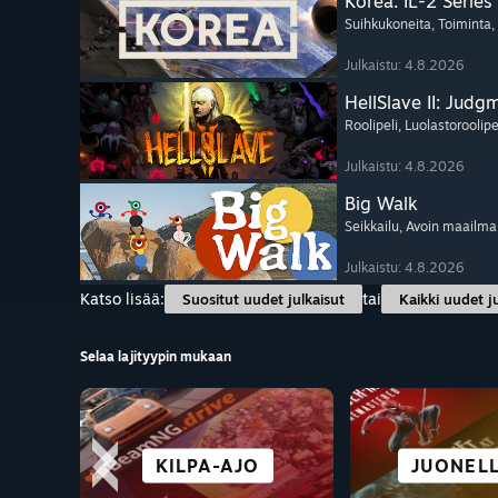
Korea. IL-2 Series
Suihkukoneita
, Toiminta
,
Julkaistu: 4.8.2026
HellSlave II: Judg
Roolipeli
, Luolastoroolipe
Julkaistu: 4.8.2026
Big Walk
Seikkailu
, Avoin maailma
Julkaistu: 4.8.2026
Katso lisää:
tai
Suositut uudet julkaisut
Kaikki uudet j
Selaa lajityypin mukaan
KAUPUNKI JA
PELAA ILMAISEKSI
SEIKKAILU
KILPA-AJO
VISUAL 
JUONELL
VR-PE
ANIM
ASUTUS