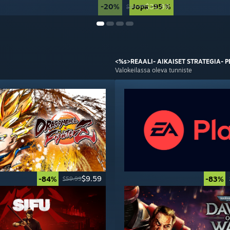
-20%
Jopa -95 %
$31.99
$39.99
<%s>REAALI-
AIKAISET STRATEGIA-
P
Valokeilassa oleva tunniste
$9.59
-84%
-83%
$59.99