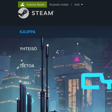
Asenna Steam
Kirjaudu sisään
|
kieli
KAUPPA
YHTEISÖ
TIETOA
TUKI