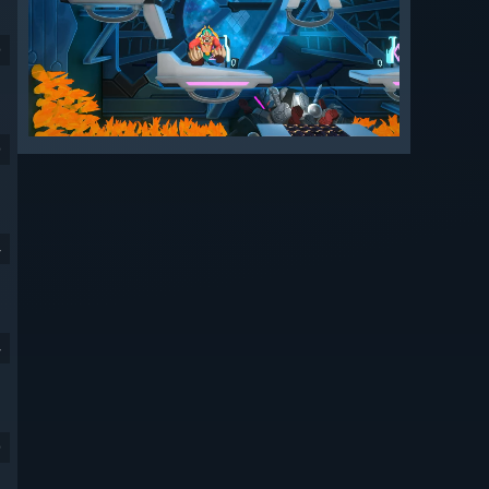
9
9
4
4
9