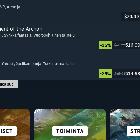
 VR
, Armeija
$79.99
ment of the Archon
li
, Synkkä fantasia
, Vuoropohjainen taistelu
$16.9
-15%
$19.99
, Yhteistyöpelikampanja
, Tutkimusmatkailu
$14.9
-25%
$19.99
ulkaisut
SCIFI JA
NOVEL
ISET
LIT
E
SELVIYTYMINEN
SIMULAATIOT
TOIMINTA
AVOI
PUL
ST
AJ
KYBERPUNK