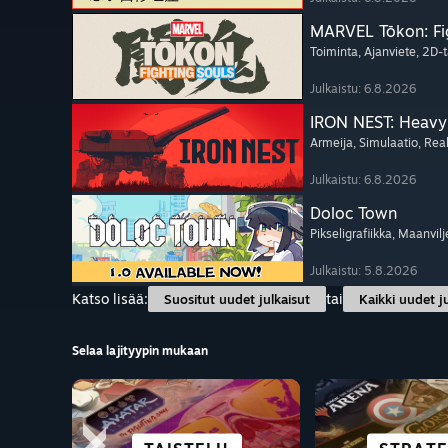
MARVEL Tōkon: Fi
Toiminta
, Ajanviete
, 2D-t
Julkaistu: 6.8.2026
IRON NEST: Heavy 
Armeija
, Simulaatio
, Rea
Julkaistu: 6.8.2026
Doloc Town
Pikseligrafiikka
, Maanvilj
Julkaistu: 5.8.2026
Katso lisää:
tai
Suositut uudet julkaisut
Kaikki uudet j
Selaa lajityypin mukaan
SCIFI 