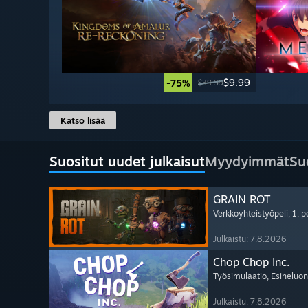
$9.99
-75%
$39.99
Katso lisää
Suositut uudet julkaisut
Myydyimmät
Su
GRAIN ROT
Verkkoyhteistyöpeli
, 1. 
Julkaistu: 7.8.2026
Chop Chop Inc.
Työsimulaatio
, Esineluon
Julkaistu: 7.8.2026