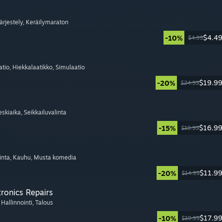
Järjestely
, Keräilymaraton
$4.4
-10%
$4.99
atio
, Hiekkalaatikko
, Simulaatio
$19.9
-20%
$24.99
eskiaika
, Seikkailuvalinta
$16.9
-15%
$19.99
inta
, Kauhu
, Musta komedia
$11.9
-20%
$14.99
tronics Repairs
, Hallinnointi
, Talous
$17.9
-10%
$19.99