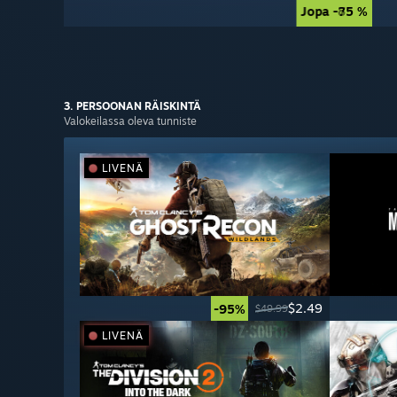
Jopa -85 %
Jopa -75 %
3. PERSOONAN
RÄISKINTÄ
Valokeilassa oleva tunniste
LIVENÄ
$2.49
-95%
$49.99
LIVENÄ