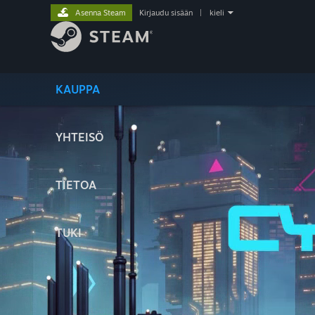
Asenna Steam
Kirjaudu sisään
|
kieli
KAUPPA
YHTEISÖ
TIETOA
TUKI