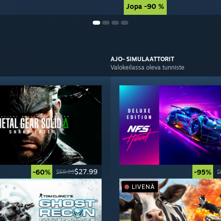
Jopa -90 %
Jopa -90 %
AJO-
SIMULAATTORIT
Valokeilassa oleva tunniste
$27.99
-60%
-95%
$69.99
$
LIVENÄ