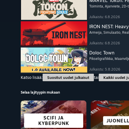
MARVEL Tōkon: Fi
Toiminta
, Ajanviete
, 2D-t
Julkaistu: 6.8.2026
IRON NEST: Heavy 
Armeija
, Simulaatio
, Rea
Julkaistu: 6.8.2026
Doloc Town
Pikseligrafiikka
, Maanvilj
Julkaistu: 5.8.2026
Katso lisää:
tai
Suositut uudet julkaisut
Kaikki uudet j
Selaa lajityypin mukaan
SCIFI JA
TOIMII 
YHTEISTYÖ
TOIMINTA
VR-PELIT
JUONELL
TAIST
ANIM
KYBERPUNK
DECKI