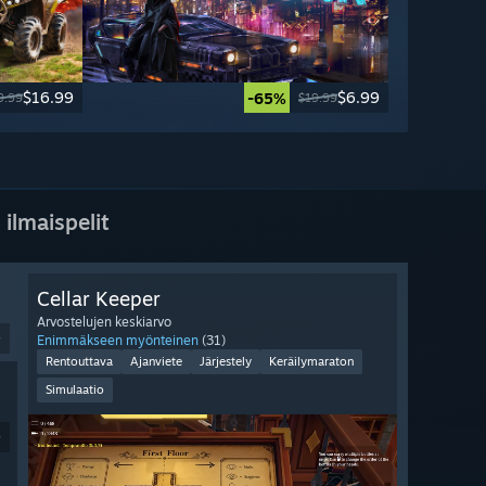
$16.99
$6.99
-65%
9.99
$19.99
 ilmaispelit
Cellar Keeper
Arvostelujen keskiarvo
9
Enimmäkseen myönteinen
(31)
Rentouttava
Ajanviete
Järjestely
Keräilymaraton
Simulaatio
9