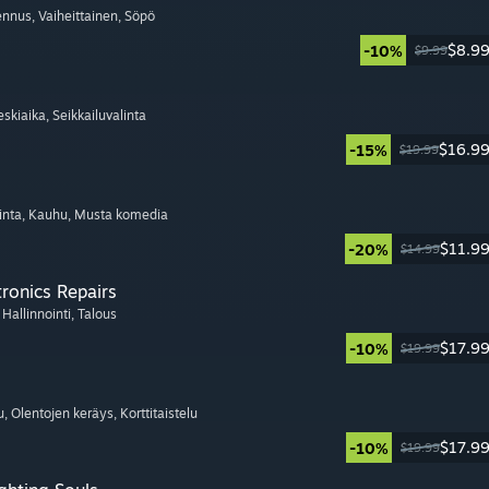
ennus
, Vaiheittainen
, Söpö
$8.9
-10%
$9.99
eskiaika
, Seikkailuvalinta
$16.9
-15%
$19.99
inta
, Kauhu
, Musta komedia
$11.9
-20%
$14.99
tronics Repairs
, Hallinnointi
, Talous
$17.9
-10%
$19.99
u
, Olentojen keräys
, Korttitaistelu
$17.9
-10%
$19.99