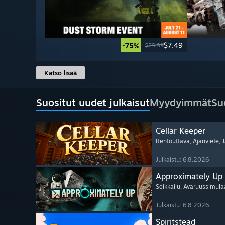
$7.49
-75%
$29.99
Katso lisää
Suositut uudet julkaisut
Myydyimmät
Su
Cellar Keeper
Rentouttava
, Ajanviete
, 
Julkaistu: 6.8.2026
Approximately Up
Seikkailu
, Avaruussimula
Julkaistu: 6.8.2026
Spiritstead