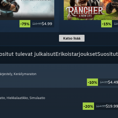
$4.99
-75%
-15%
$19.99
$1
Katso lisää
ositut tulevat julkaisut
Erikoistarjoukset
Suositut
Järjestely
, Keräilymaraton
$4.4
-10%
$4.99
atio
, Hiekkalaatikko
, Simulaatio
$19.9
-20%
$24.99