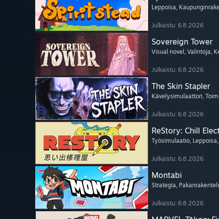
Leppoisa
, Kaupunginrak
Julkaistu: 6.8.2026
Sovereign Tower
Visual novel
, Valintoja
, K
Julkaistu: 6.8.2026
The Skin Stapler
Kävelysimulaattori
, Toim
Julkaistu: 6.8.2026
ReStory: Chill Elec
Työsimulaatio
, Leppoisa
Julkaistu: 6.8.2026
Montabi
Strategia
, Pakanrakentel
Julkaistu: 6.8.2026