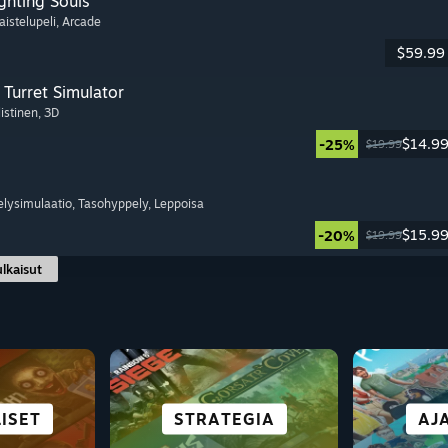
ghting Souls
aistelupeli
, Arcade
$59.99
Turret Simulator
listinen
, 3D
$14.9
-25%
$19.99
elysimulaatio
, Tasohyppely
, Leppoisa
$15.9
-20%
$19.99
ulkaisut
HYVIN
KAUPUNKI JA
ISET
ELU
E
SELVIYTYMINEN
PULMAPELIT
STRATEGIA
KAIKK
AJ
SE
LLÄ
ASUTUS