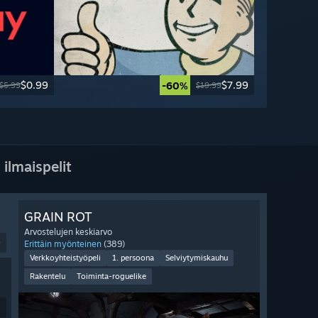
$0.99
$7.99
-60%
$5.99
$19.99
 ilmaispelit
GRAIN ROT
Arvostelujen keskiarvo
9
Erittäin myönteinen
(389)
Verkkoyhteistyöpeli
1. persoona
Selviytymiskauhu
Rakentelu
Toiminta-roguelike