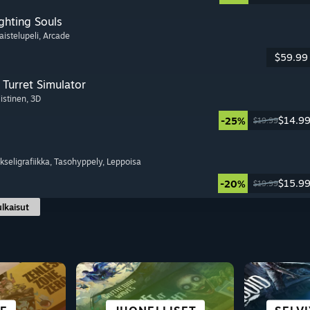
ghting Souls
aistelupeli
, Arcade
$59.99
Turret Simulator
listinen
, 3D
$14.9
-25%
$19.99
ikseligrafiikka
, Tasohyppely
, Leppoisa
$15.9
-20%
$19.99
ulkaisut