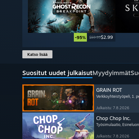
$2.99
-95%
$59.99
Katso lisää
Suositut uudet julkaisut
Myydyimmät
Su
GRAIN ROT
Verkkoyhteistyöpeli
, 1. 
Julkaistu: 7.8.2026
Chop Chop Inc.
Työsimulaatio
, Esineluon
Julkaistu: 7.8.2026