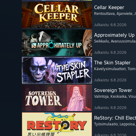
Cellar Keeper
Rentouttava
, Ajanviete
, 
Julkaistu: 6.8.2026
Approximately Up
Seikkailu
, Avaruussimula
Julkaistu: 6.8.2026
The Skin Stapler
Kävelysimulaattori
, Toim
Julkaistu: 6.8.2026
Sovereign Tower
Valintoja
, Keskiaika
, Vis
Julkaistu: 6.8.2026
ReStory: Chill Elec
Työsimulaatio
, Leppoisa
Julkaistu: 6.8.2026