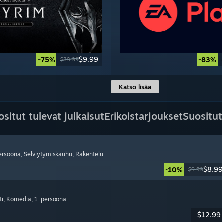
$9.99
-75%
-83%
$39.99
Katso lisää
ositut tulevat julkaisut
Erikoistarjoukset
Suositut
persoona
, Selviytymiskauhu
, Rakentelu
$8.9
-10%
$9.99
ti
, Komedia
, 1. persoona
$12.99