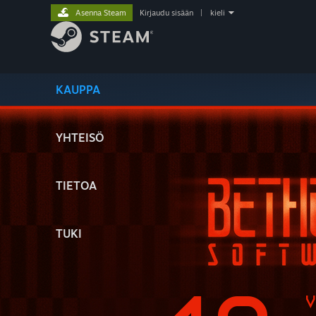
Asenna Steam
Kirjaudu sisään
|
kieli
KAUPPA
YHTEISÖ
TIETOA
TUKI