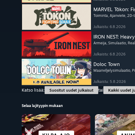
MARVEL Tōkon: Fi
Toiminta
, Ajanviete
, 2D-t
Julkaistu: 6.8.2026
IRON NEST: Heavy 
Armeija
, Simulaatio
, Rea
Julkaistu: 6.8.2026
Doloc Town
Maanviljelysimulaatio
, P
Julkaistu: 5.8.2026
Katso lisää:
tai
Suositut uudet julkaisut
Kaikki uudet j
Selaa lajityypin mukaan
SCIFI JA