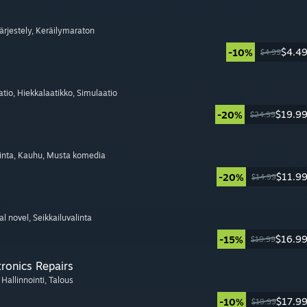
Järjestely
, Keräilymaraton
$4.4
-10%
$4.99
atio
, Hiekkalaatikko
, Simulaatio
$19.9
-20%
$24.99
inta
, Kauhu
, Musta komedia
$11.9
-20%
$14.99
ual novel
, Seikkailuvalinta
$16.9
-15%
$19.99
tronics Repairs
, Hallinnointi
, Talous
$17.9
-10%
$19.99