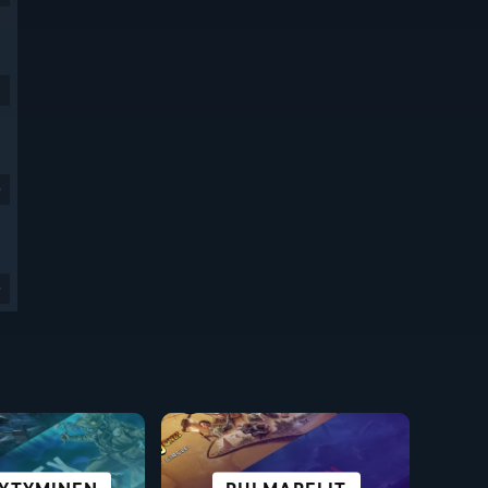
9
9
KAUPUNKI JA