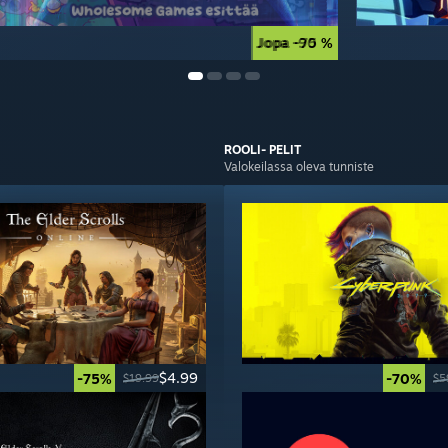
Jopa -90 %
Jopa -75 %
ROOLI- PELIT
Valokeilassa oleva tunniste
$4.99
-75%
-70%
$19.99
$5