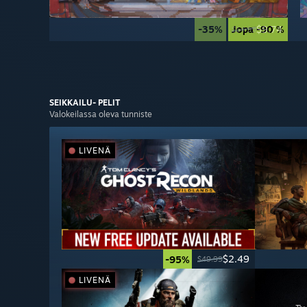
-35%
Jopa -90 %
$9.74
$14.99
SEIKKAILU-
PELIT
Valokeilassa oleva tunniste
LIVENÄ
$2.49
-95%
$49.99
LIVENÄ