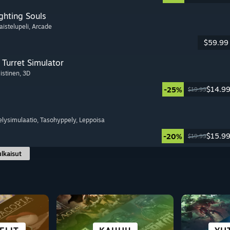
ghting Souls
aistelupeli
, Arcade
$59.99
Turret Simulator
listinen
, 3D
$14.9
-25%
$19.99
elysimulaatio
, Tasohyppely
, Leppoisa
$15.9
-20%
$19.99
ulkaisut
TOIMII HYVIN