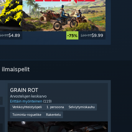
$4.89
$9.99
-75%
69.99
$39.99
 ilmaispelit
GRAIN ROT
Arvostelujen keskiarvo
9
Erittäin myönteinen
(119)
Verkkoyhteistyöpeli
1. persoona
Selviytymiskauhu
Toiminta-roguelike
Rakentelu