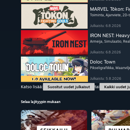
MARVEL Tōkon: Fi
Toiminta
, Ajanviete
, 2D-t
Julkaistu: 6.8.2026
IRON NEST: Heavy 
Armeija
, Simulaatio
, Rea
Julkaistu: 6.8.2026
Doloc Town
Pikseligrafiikka
, Maanvilj
Julkaistu: 5.8.2026
Katso lisää:
tai
Suositut uudet julkaisut
Kaikki uudet j
Selaa lajityypin mukaan
SCIFI JA