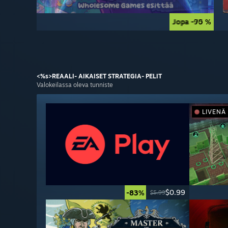
Jopa -90 %
Jopa -75 %
<%s>REAALI-
AIKAISET STRATEGIA-
PELIT
Valokeilassa oleva tunniste
LIVENÄ
$0.99
-83%
$5.99