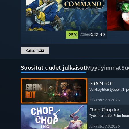
$22.49
-25%
$29.99
Katso lisää
Suositut uudet julkaisut
Myydyimmät
Su
GRAIN ROT
Verkkoyhteistyöpeli
, 1. 
Julkaistu: 7.8.2026
Chop Chop Inc.
Työsimulaatio
, Esineluon
Julkaistu: 7.8.2026