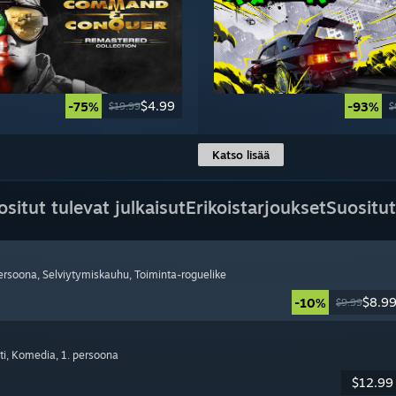
$4.99
-75%
-93%
$19.99
$
Katso lisää
ositut tulevat julkaisut
Erikoistarjoukset
Suositut
persoona
, Selviytymiskauhu
, Toiminta-roguelike
$8.9
-10%
$9.99
ti
, Komedia
, 1. persoona
$12.99