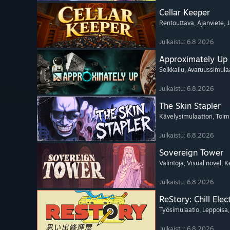
Cellar Keeper
Rentouttava
, Ajanviete
, 
Julkaistu: 6.8.2026
Approximately Up
Seikkailu
, Avaruussimula
Julkaistu: 6.8.2026
The Skin Stapler
Kävelysimulaattori
, Toim
Julkaistu: 6.8.2026
Sovereign Tower
Valintoja
, Visual novel
, K
Julkaistu: 6.8.2026
ReStory: Chill Elec
Työsimulaatio
, Leppoisa
Julkaistu: 6.8.2026