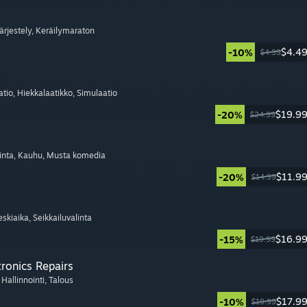
Järjestely
, Keräilymaraton
$4.4
-10%
$4.99
atio
, Hiekkalaatikko
, Simulaatio
$19.9
-20%
$24.99
inta
, Kauhu
, Musta komedia
$11.9
-20%
$14.99
eskiaika
, Seikkailuvalinta
$16.9
-15%
$19.99
tronics Repairs
, Hallinnointi
, Talous
$17.9
-10%
$19.99