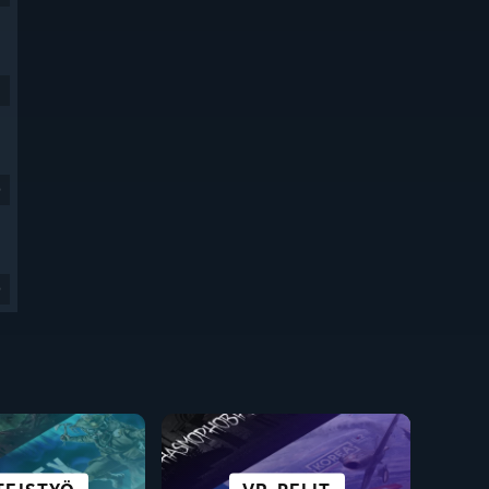
9
9
KAUPUNKI JA