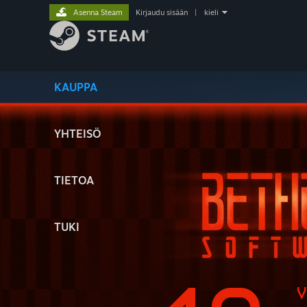
Asenna Steam
Kirjaudu sisään
|
kieli
KAUPPA
YHTEISÖ
TIETOA
TUKI