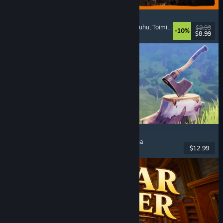
GRAIN ROT
Verkkoyhteistyöpeli
, 1. persoona
, Selviytymiskauhu
, Toiminta-roguelike
$9.99
-10%
$8.99
Julkaistu: 7.8.2026
Chop Chop Inc.
Työsimulaatio
, Esineluonti
, Komedia
, 1. persoona
$12.99
Julkaistu: 7.8.2026