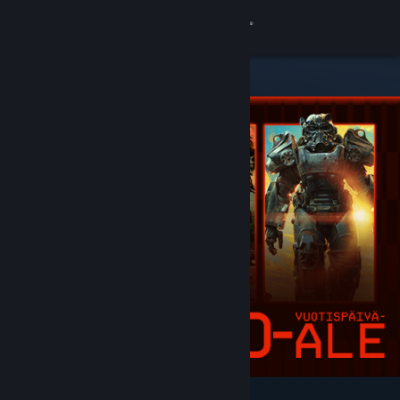
Kirjaudu sisään
Kauppa
Yhteisö
Tietoa
Tuki
Vaihda kieli
Hanki Steam-mobiilisovellus
Näytä työpöytäsivusto
Esittelyssä ja suositellut