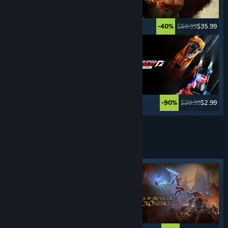
$49.99
$24.99
$59.99
$35.99
-50%
-40%
$29.99
$8.99
$29.99
$2.99
-70%
-90%
Katso lisää
TAPPELU-
PELIT
Valokeilassa oleva tunniste