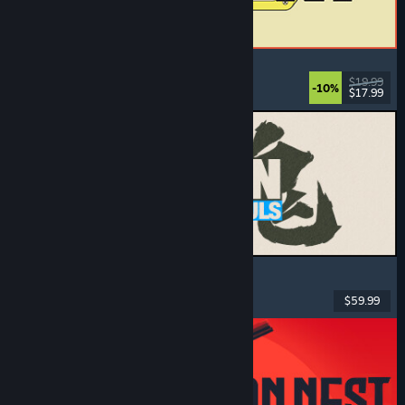
ReStory: Chill Electronics Repairs
Työsimulaatio
, Leppoisa
, Hallinnointi
, Talous
$19.99
-10%
$17.99
Julkaistu: 6.8.2026
MARVEL Tōkon: Fighting Souls
Toiminta
, Ajanviete
, 2D-taistelupeli
, Arcade
$59.99
Julkaistu: 6.8.2026