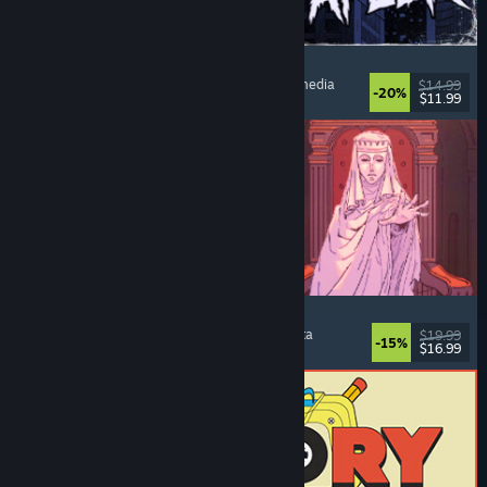
The Skin Stapler
Kävelysimulaattori
, Toiminta
, Kauhu
, Musta komedia
$14.99
-20%
$11.99
Julkaistu: 6.8.2026
Sovereign Tower
Valintoja
, Visual novel
, Keskiaika
, Seikkailuvalinta
$19.99
-15%
$16.99
Julkaistu: 6.8.2026