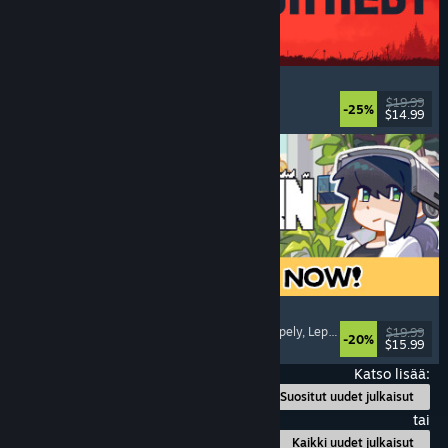
IRON NEST: Heavy Turret Simulator
Armeija
, Simulaatio
, Realistinen
, 3D
$19.99
-25%
$14.99
Julkaistu: 6.8.2026
Doloc Town
Pikseligrafiikka
, Maanviljelysimulaatio
, Tasohyppely
, Leppoisa
$19.99
-20%
$15.99
Julkaistu: 5.8.2026
Katso lisää:
Suositut uudet julkaisut
tai
Kaikki uudet julkaisut