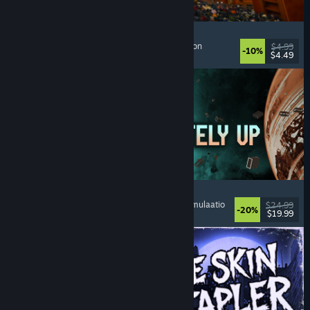
Cellar Keeper
Rentouttava
, Ajanviete
, Järjestely
, Keräilymaraton
$4.99
-10%
$4.49
Julkaistu: 6.8.2026
Approximately Up
Seikkailu
, Avaruussimulaatio
, Hiekkalaatikko
, Simulaatio
$24.99
-20%
$19.99
Julkaistu: 6.8.2026