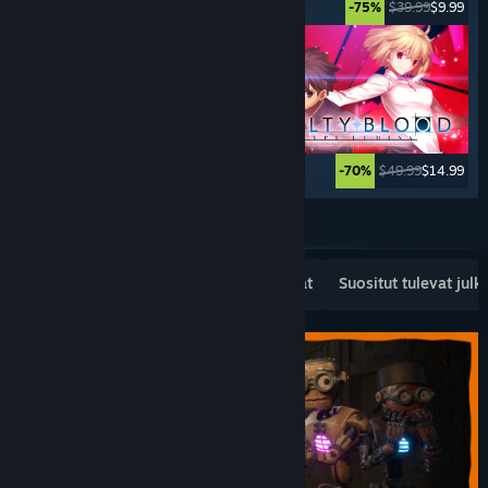
$29.99
$14.99
$39.99
$9.99
-50%
-75%
$99.99
$59.99
$49.99
$14.99
-40%
-70%
Katso lisää
Suositut uudet julkaisut
Myydyimmät
Suositut tulevat julk