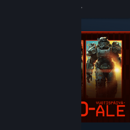
Kirjaudu sisään
Kauppa
Yhteisö
Tietoa
Tuki
Vaihda kieli
Hanki Steam-mobiilisovellus
Näytä työpöytäsivusto
Esittelyssä ja suositellut