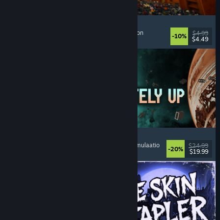
Cellar Keeper
Rentouttava
, Ajanviete
, Järjestely
, Keräilymaraton
$4.99
-10%
$4.49
Julkaistu: 6.8.2026
Approximately Up
Seikkailu
, Avaruussimulaatio
, Hiekkalaatikko
, Simulaatio
$24.99
-20%
$19.99
Julkaistu: 6.8.2026