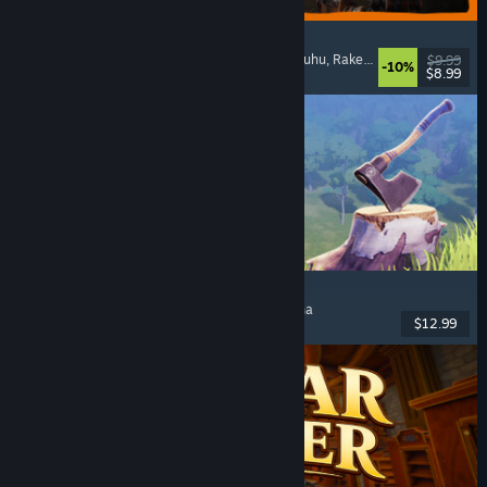
GRAIN ROT
Verkkoyhteistyöpeli
, 1. persoona
, Selviytymiskauhu
, Rakentelu
$9.99
-10%
$8.99
Julkaistu: 7.8.2026
Chop Chop Inc.
Työsimulaatio
, Esineluonti
, Komedia
, 1. persoona
$12.99
Julkaistu: 7.8.2026