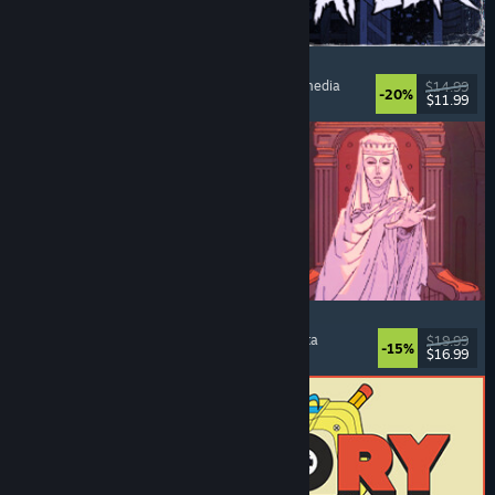
The Skin Stapler
Kävelysimulaattori
, Toiminta
, Kauhu
, Musta komedia
$14.99
-20%
$11.99
Julkaistu: 6.8.2026
Sovereign Tower
Valintoja
, Keskiaika
, Visual novel
, Seikkailuvalinta
$19.99
-15%
$16.99
Julkaistu: 6.8.2026