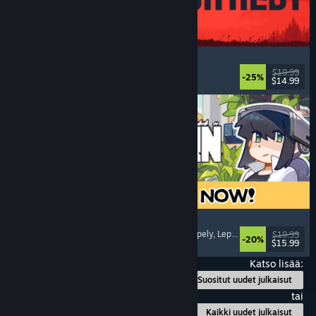
IRON NEST: Heavy Turret Simulator
Armeija
, Simulaatio
, Realistinen
, 3D
$19.99
-25%
$14.99
Julkaistu: 6.8.2026
Doloc Town
Maanviljelysimulaatio
, Pikseligrafiikka
, Tasohyppely
, Leppoisa
$19.99
-20%
$15.99
Julkaistu: 5.8.2026
Katso lisää:
Suositut uudet julkaisut
tai
Kaikki uudet julkaisut