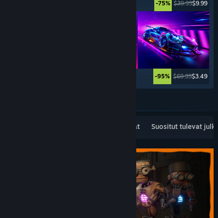
$5.99
$0.99
$39.99
$9.99
-83%
-75%
$99.99
$59.99
$69.99
$3.49
-40%
-95%
Katso lisää
Suositut uudet julkaisut
Myydyimmät
Suositut tulevat julk