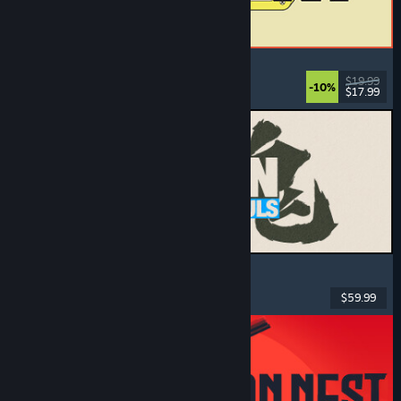
ReStory: Chill Electronics Repairs
Työsimulaatio
, Leppoisa
, Hallinnointi
, Talous
$19.99
-10%
$17.99
Julkaistu: 6.8.2026
MARVEL Tōkon: Fighting Souls
Toiminta
, Ajanviete
, 2D-taistelupeli
, Arcade
$59.99
Julkaistu: 6.8.2026