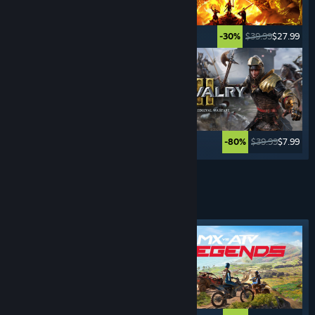
$24.99
$19.99
$39.99
$27.99
-20%
-30%
$39.99
$15.99
$39.99
$7.99
-60%
-80%
Katso lisää
URHEILU-
PELIT
Valokeilassa oleva tunniste