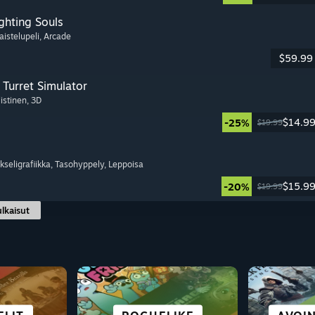
ghting Souls
aistelupeli
, Arcade
$59.99
Turret Simulator
listinen
, 3D
$14.9
-25%
$19.99
ikseligrafiikka
, Tasohyppely
, Leppoisa
$15.9
-20%
$19.99
ulkaisut
HYVIN