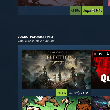
-35%
Jopa -85 %
$9.74
$14.99
VUORO- POHJAISET
PELIT
Valokeilassa oleva tunniste
LIVENÄ
$39.99
-20%
$49.99