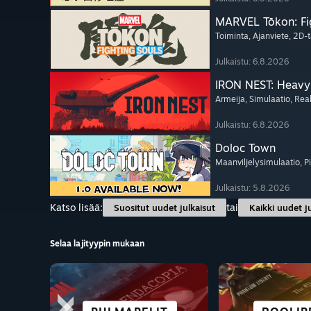
MARVEL Tōkon: Fi
Toiminta
, Ajanviete
, 2D-t
Julkaistu: 6.8.2026
IRON NEST: Heavy 
Armeija
, Simulaatio
, Rea
Julkaistu: 6.8.2026
Doloc Town
Maanviljelysimulaatio
, P
Julkaistu: 5.8.2026
Katso lisää:
tai
Suositut uudet julkaisut
Kaikki uudet j
Selaa lajityypin mukaan
KAUPUNKI JA
TOIMII 