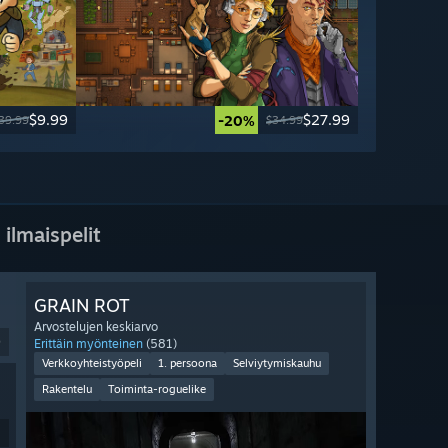
$9.99
$27.99
-20%
39.99
$34.99
 ilmaispelit
GRAIN ROT
Arvostelujen keskiarvo
9
Erittäin myönteinen
(581)
Verkkoyhteistyöpeli
1. persoona
Selviytymiskauhu
Rakentelu
Toiminta-roguelike