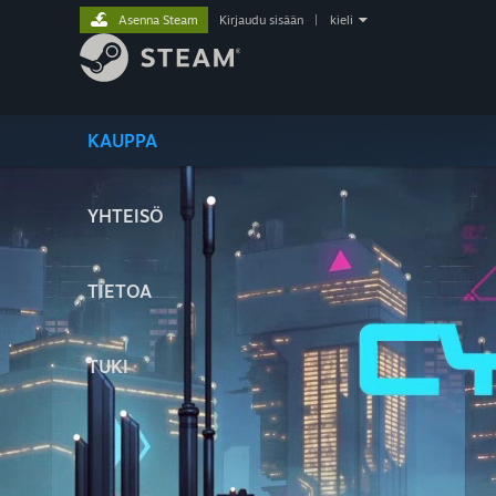
Asenna Steam
Kirjaudu sisään
|
kieli
KAUPPA
YHTEISÖ
TIETOA
TUKI