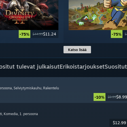
$11.24
-75%
-75%
$44.99
$
Katso lisää
ositut tulevat julkaisut
Erikoistarjoukset
Suositut
persoona
, Selviytymiskauhu
, Rakentelu
$8.9
-10%
$9.99
ti
, Komedia
, 1. persoona
$12.99