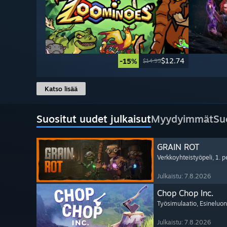
$12.74
-15%
$14.99
Katso lisää
Suositut uudet julkaisut
Myydyimmät
Su
GRAIN ROT
Verkkoyhteistyöpeli
, 1. 
Julkaistu: 7.8.2026
Chop Chop Inc.
Työsimulaatio
, Esineluon
Julkaistu: 7.8.2026