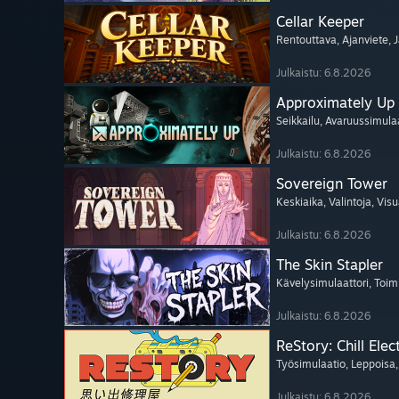
Cellar Keeper
Rentouttava
, Ajanviete
, 
Julkaistu: 6.8.2026
Approximately Up
Seikkailu
, Avaruussimula
Julkaistu: 6.8.2026
Sovereign Tower
Keskiaika
, Valintoja
, Vis
Julkaistu: 6.8.2026
The Skin Stapler
Kävelysimulaattori
, Toim
Julkaistu: 6.8.2026
ReStory: Chill Elec
Työsimulaatio
, Leppoisa
Julkaistu: 6.8.2026