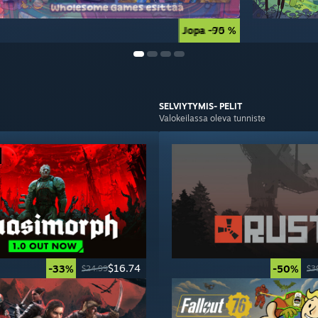
Jopa -90 %
Jopa -75 %
SELVIYTYMIS-
PELIT
Valokeilassa oleva tunniste
$16.74
-33%
-50%
$24.99
$3