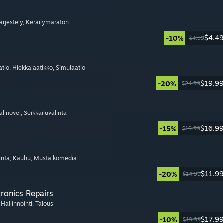
Järjestely
, Keräilymaraton
$4.4
-10%
$4.99
atio
, Hiekkalaatikko
, Simulaatio
$19.9
-20%
$24.99
ual novel
, Seikkailuvalinta
$16.9
-15%
$19.99
inta
, Kauhu
, Musta komedia
$11.9
-20%
$14.99
tronics Repairs
, Hallinnointi
, Talous
$17.9
-10%
$19.99