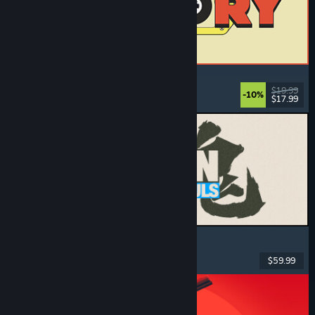
ReStory: Chill Electronics Repairs
Työsimulaatio
, Leppoisa
, Hallinnointi
, Talous
$19.99
-10%
$17.99
Julkaistu: 6.8.2026
MARVEL Tōkon: Fighting Souls
Toiminta
, Ajanviete
, 2D-taistelupeli
, Arcade
$59.99
Julkaistu: 6.8.2026