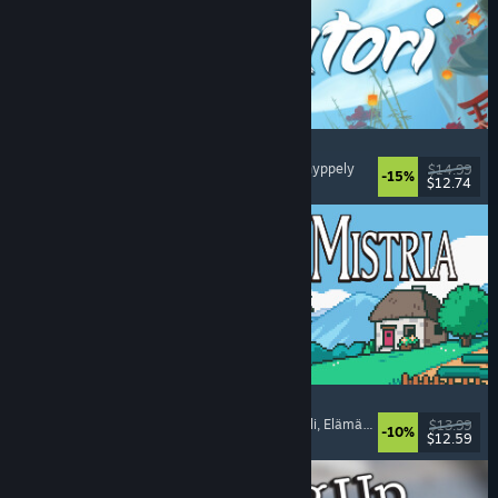
Akatori
Tutkimusmatkailu
, Toiminta
, Seikkailu
, 2D-tasohyppely
$14.99
-15%
$12.74
Julkaistu: 5.8.2026
Fields of Mistria
Maanviljelysimulaatio
, Deittisimulaatio
, Roolipeli
, Elämäsimulaatio
$13.99
-10%
$12.59
Julkaistu: 5.8.2026