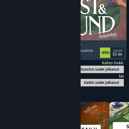
Lost & Found: A This Bed We Made Story
Seikkailu
, Vuorovaikutusfiktio
, Valintoja
, Seikkailuvalinta
$6.99
-15%
$5.94
Julkaistu: 5.8.2026
Katso lisää:
Suositut uudet julkaisut
tai
Kaikki uudet julkaisut
Selaa lajityypin mukaan