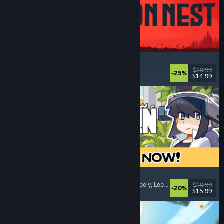
IRON NEST: Heavy Turret Simulator
Armeija
, Simulaatio
, Realistinen
, 3D
$19.99
-25%
$14.99
Julkaistu: 6.8.2026
Doloc Town
Maanviljelysimulaatio
, Pikseligrafiikka
, Tasohyppely
, Leppoisa
$19.99
-20%
$15.99
Julkaistu: 5.8.2026