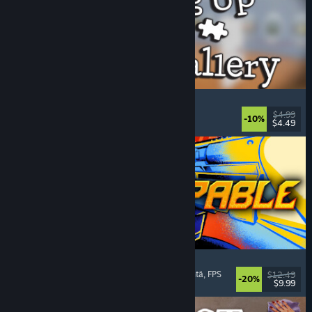
Cleaning Up The Puzzle Gallery
Rentouttava
, Ajanviete
, Järjestely
, Pulmapeli
$4.99
-10%
$4.49
Julkaistu: 5.8.2026
Gunstoppable
Toiminta-roguelike
, Areenaräiskintä
, Ysäriräiskintä
, FPS
$12.49
-20%
$9.99
Julkaistu: 5.8.2026