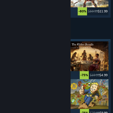
$49.99
$59.99
$11.99
-80%
Katso lisää
ROOLI- PELIT
Valokeilassa oleva tunniste
$59.99
$17.99
$19.99
$4.99
-70%
-75%
$9.99
$0.99
$39.99
$9.99
-90%
-75%