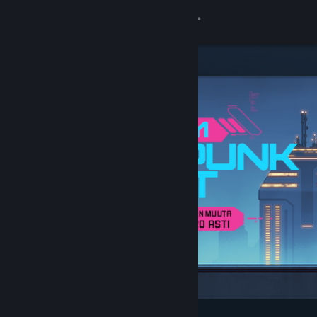
Kirjaudu sisään
Kauppa
Yhteisö
Tietoa
Tuki
Vaihda kieli
Hanki Steam-mobiilisovellus
Näytä työpöytäsivusto
Esittelyssä ja suositellut