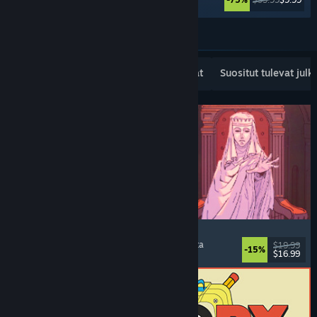
Katso lisää
Suositut uudet julkaisut
Myydyimmät
Suositut tulevat julk
Sovereign Tower
Visual novel
, Valintoja
, Keskiaika
, Seikkailuvalinta
$19.99
-15%
$16.99
Julkaistu: 6.8.2026