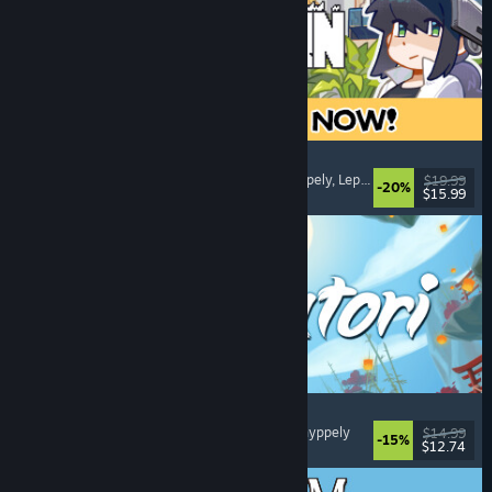
Doloc Town
Maanviljelysimulaatio
, Pikseligrafiikka
, Tasohyppely
, Leppoisa
$19.99
-20%
$15.99
Julkaistu: 5.8.2026
Akatori
Tutkimusmatkailu
, Toiminta
, Seikkailu
, 2D-tasohyppely
$14.99
-15%
$12.74
Julkaistu: 5.8.2026