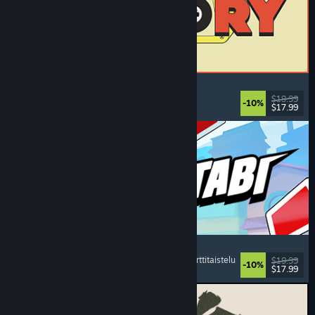
ReStory: Chill Electronics Repairs
Työsimulaatio
, Leppoisa
, Hallinnointi
, Talous
$19.99
-10%
$17.99
Julkaistu: 6.8.2026
Montabi
Strategia
, Pakanrakentelu
, Olentojen keräys
, Korttitaistelu
$19.99
-10%
$17.99
Julkaistu: 6.8.2026