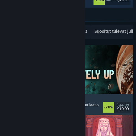
Katso lisää
Suositut uudet julkaisut
Myydyimmät
Suositut tulevat julk
Approximately Up
Seikkailu
, Avaruussimulaatio
, Hiekkalaatikko
, Simulaatio
$24.99
-20%
$19.99
Julkaistu: 6.8.2026