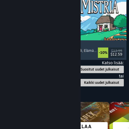
Fields of Mistria
Maanviljelysimulaatio
, Deittisimulaatio
, Roolipeli
, Elämäsimulaatio
$13.99
-10%
$12.59
Julkaistu: 5.8.2026
Katso lisää:
Suositut uudet julkaisut
tai
Kaikki uudet julkaisut
Selaa lajityypin mukaan
PELAA