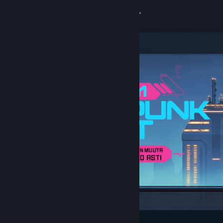
Kirjaudu sisään
Kauppa
Yhteisö
Tietoa
Tuki
Vaihda kieli
Hanki Steam-mobiilisovellus
Näytä työpöytäsivusto
Esittelyssä ja suositellut