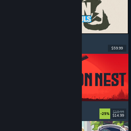
MARVEL Tōkon: Fighting Souls
Toiminta
, Ajanviete
, 2D-taistelupeli
, Arcade
$59.99
Julkaistu: 6.8.2026
IRON NEST: Heavy Turret Simulator
Armeija
, Simulaatio
, Realistinen
, 3D
$19.99
-25%
$14.99
Julkaistu: 6.8.2026