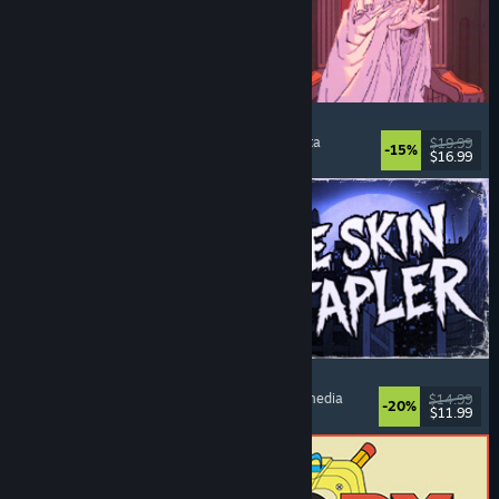
Sovereign Tower
Visual novel
, Valintoja
, Keskiaika
, Seikkailuvalinta
$19.99
-15%
$16.99
Julkaistu: 6.8.2026
The Skin Stapler
Kävelysimulaattori
, Toiminta
, Kauhu
, Musta komedia
$14.99
-20%
$11.99
Julkaistu: 6.8.2026