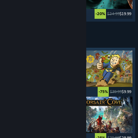
$49.99
$2.49
$24.99
$19.99
-95%
-20%
Katso lisää
SELVIYTYMIS-
PELIT
Valokeilassa oleva tunniste
$34.99
$27.99
$39.99
$9.99
-20%
-75%
$34.99
$12.24
$39.99
$29.99
-65%
-25%