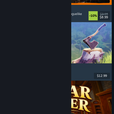
GRAIN ROT
Onlineco-op
, Firstperson
, Survivalhorror
, Actie-roguelike
$9.99
-10%
$8.99
Uitgebracht: 7 aug 2026
Chop Chop Inc.
Werksim
, Ontwerpen
, Humor
, Firstperson
$12.99
Uitgebracht: 7 aug 2026