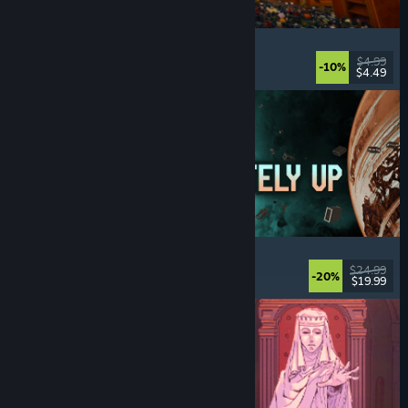
Cellar Keeper
Ontspannend
, Casual
, Organisatie
, Verzamelen
$4.99
-10%
$4.49
Uitgebracht: 6 aug 2026
Approximately Up
Avontuur
, Ruimtesim
, Sandbox
, Sim
$24.99
-20%
$19.99
Uitgebracht: 6 aug 2026