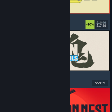
ReStory: Chill Electronics Repairs
Werksim
, Gezellig
, Beheer
, Economie
$19.99
-10%
$17.99
Uitgebracht: 6 aug 2026
MARVEL Tōkon: Fighting Souls
Actie
, Casual
, 2D-vechtspel
, Speelhal
$59.99
Uitgebracht: 6 aug 2026