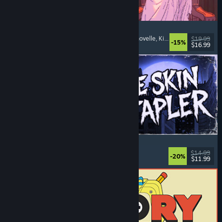
Sovereign Tower
Keuzes zijn belangrijk
, Middeleeuwen
, Visuele novelle
, Kies je eigen avontuur
$19.99
-15%
$16.99
Uitgebracht: 6 aug 2026
The Skin Stapler
Loopsim
, Actie
, Horror
, Zwarte humor
$14.99
-20%
$11.99
Uitgebracht: 6 aug 2026