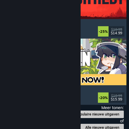
IRON NEST: Heavy Turret Simulator
Leger
, Sim
, Realistisch
, 3D
$19.99
-25%
$14.99
Uitgebracht: 6 aug 2026
Doloc Town
Landbouwsim
, Pixels
, Platformer
, Gezellig
$19.99
-20%
$15.99
Uitgebracht: 5 aug 2026
Meer tonen:
Populaire nieuwe uitgaven
of
Alle nieuwe uitgaven