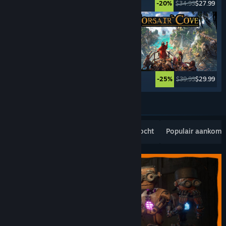
$49.99
$2.49
$34.99
$27.99
-95%
-20%
$39.99
$9.99
$39.99
$29.99
-75%
-25%
Meer tonen
Populaire nieuwe uitgaven
Bestverkocht
Populair aankom