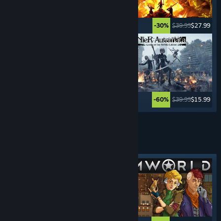
$24.99
$19.99
$39.99
$27.99
-20%
-30%
$39.99
$7.99
$39.99
$15.99
-80%
-60%
Meer tonen
SURVIVAL-
SPELLEN
Uitgelichte tag