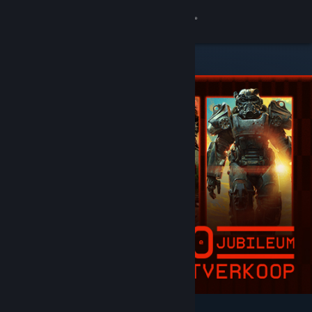
Inloggen
Winkel
Community
Over
Ondersteuning
Taal wijzigen
Download de mobiele Steam-app
Desktopwebsite weergeven
Uitgelicht en aanbevolen