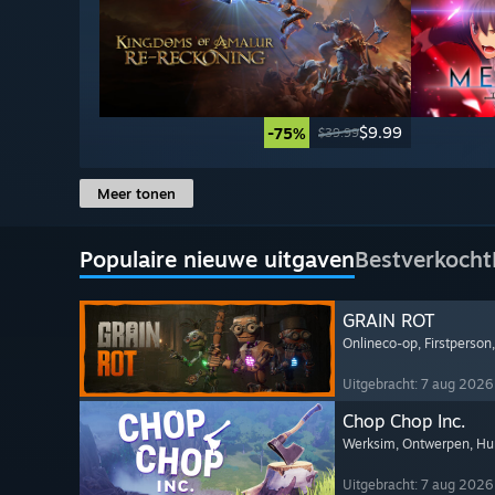
$9.99
-75%
$39.99
Meer tonen
Populaire nieuwe uitgaven
Bestverkocht
GRAIN ROT
Onlineco-op
, Firstperson
Uitgebracht: 7 aug 2026
Chop Chop Inc.
Werksim
, Ontwerpen
, H
Uitgebracht: 7 aug 2026