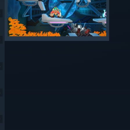
9
9
4
4
9