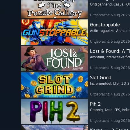
Ontspannend
, Casual
, O
Uitgebracht: 5 aug 2026
Gunstoppable
Actie-roguelike
, Arenash
Uitgebracht: 5 aug 2026
Lost & Found: A 
Avontuur
, Interactieve fic
Uitgebracht: 5 aug 2026
Slot Grind
Incrementeel
, Idler
, 2D
, 
Uitgebracht: 4 aug 2026
Pih 2
Grappig
, Actie
, FPS
, Indie
Uitgebracht: 4 aug 2026