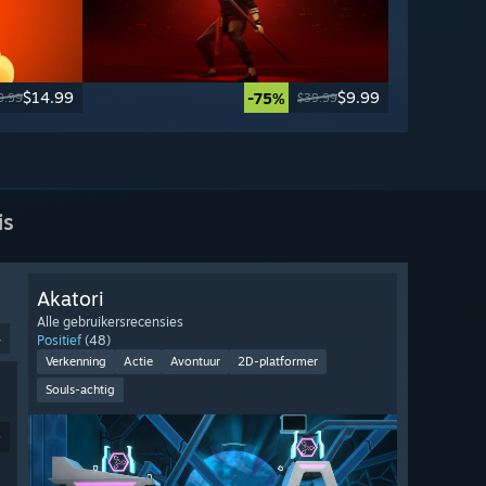
$14.99
$9.99
-75%
9.99
$39.99
is
Akatori
Alle gebruikersrecensies
4
Positief
(48)
Verkenning
Actie
Avontuur
2D-platformer
Souls-achtig
9