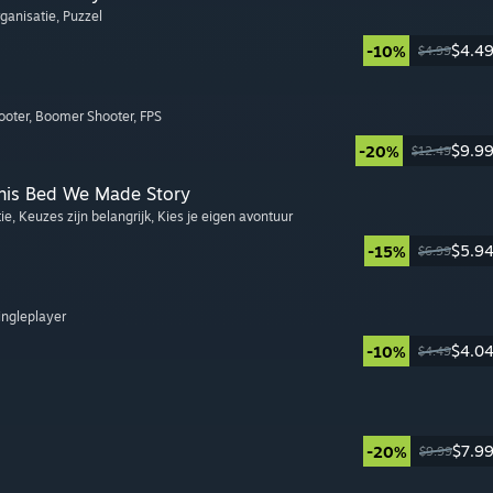
rganisatie
, Puzzel
$4.4
-10%
$4.99
ooter
, Boomer Shooter
, FPS
$9.9
-20%
$12.49
This Bed We Made Story
tie
, Keuzes zijn belangrijk
, Kies je eigen avontuur
$5.9
-15%
$6.99
Singleplayer
$4.0
-10%
$4.49
$7.9
-20%
$9.99