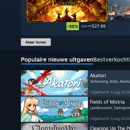
$27.99
-30%
$39.99
Meer tonen
Populaire nieuwe uitgaven
Bestverkocht
Akatori
Verkenning
, Actie
, Avont
Uitgebracht: 5 aug 2026
Fields of Mistria
Landbouwsim
, Datingsi
Uitgebracht: 5 aug 2026
Cleaning Up The Pu