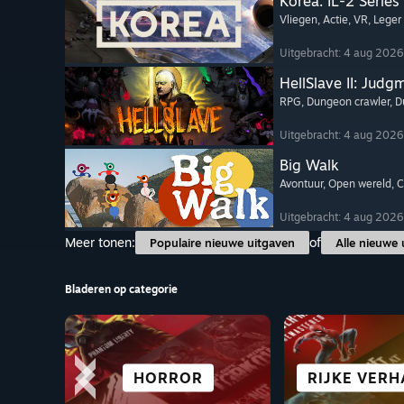
Korea. IL-2 Series
Vliegen
, Actie
, VR
, Leger
Uitgebracht: 4 aug 2026
HellSlave II: Judg
RPG
, Dungeon crawler
, D
Uitgebracht: 4 aug 2026
Big Walk
Avontuur
, Open wereld
, 
Uitgebracht: 4 aug 2026
Meer tonen:
of
Populaire nieuwe uitgaven
Alle nieuwe 
Bladeren op categorie
SCIFI
OPEN WERELD
STRATEGIE
VECHTEN
HORROR
RIJKE VERH
VISUELE N
ALLE SP
CYBERP