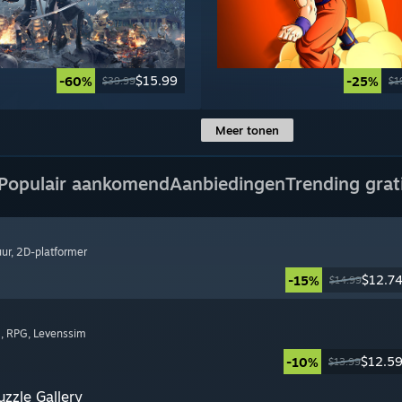
$15.99
-60%
-25%
$39.99
$1
Meer tonen
Populair aankomend
Aanbiedingen
Trending grat
uur
, 2D-platformer
$12.7
-15%
$14.99
m
, RPG
, Levenssim
$12.5
-10%
$13.99
zzle Gallery