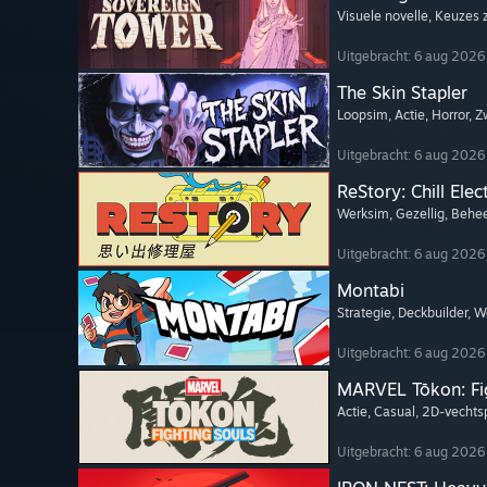
Visuele novelle
, Keuzes z
Uitgebracht: 6 aug 2026
The Skin Stapler
Loopsim
, Actie
, Horror
, 
Uitgebracht: 6 aug 2026
ReStory: Chill Elec
Werksim
, Gezellig
, Behe
Uitgebracht: 6 aug 2026
Montabi
Strategie
, Deckbuilder
, 
Uitgebracht: 6 aug 2026
MARVEL Tōkon: Fi
Actie
, Casual
, 2D-vechts
Uitgebracht: 6 aug 2026