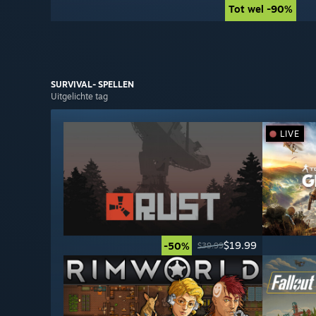
Tot wel -90%
Tot wel -90%
SURVIVAL-
SPELLEN
Uitgelichte tag
LIVE
$19.99
-50%
$39.99