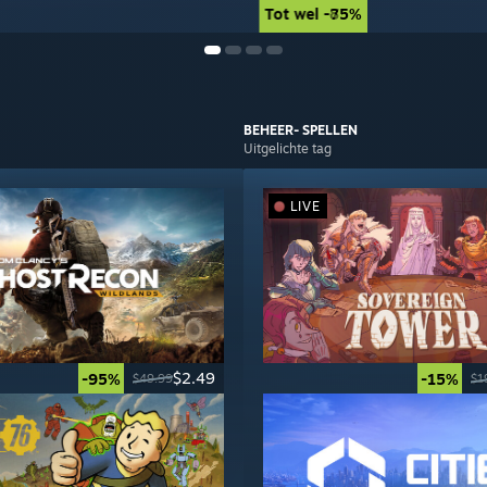
Tot wel -85%
Tot wel -75%
BEHEER-
SPELLEN
Uitgelichte tag
LIVE
$2.49
-95%
-15%
$49.99
$1