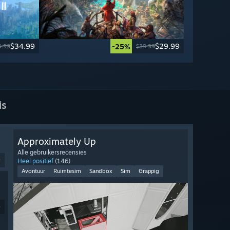
$34.99
$29.99
-25%
9.99
$39.99
is
Approximately Up
Alle gebruikersrecensies
9
Heel positief
(146)
Avontuur
Ruimtesim
Sandbox
Sim
Grappig
9