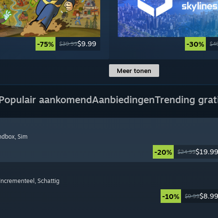
$9.99
-75%
-30%
$39.99
$4
Meer tonen
Populair aankomend
Aanbiedingen
Trending grat
ndbox
, Sim
$19.9
-20%
$24.99
 Incrementeel
, Schattig
$8.9
-10%
$9.99