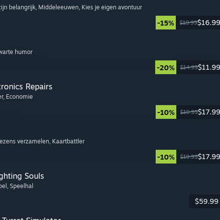
ijn belangrijk
, Middeleeuwen
, Kies je eigen avontuur
$16.9
-15%
$19.99
Zwarte humor
$11.9
-20%
$14.99
tronics Repairs
er
, Economie
$17.9
-10%
$19.99
Wezens verzamelen
, Kaartbattler
$17.9
-10%
$19.99
ghting Souls
pel
, Speelhal
$59.99