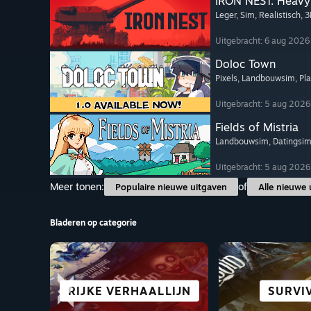
IRON NEST: Heavy 
Leger
, Sim
, Realistisch
, 
Uitgebracht: 6 aug 2026
Doloc Town
Pixels
, Landbouwsim
, Pl
Uitgebracht: 5 aug 2026
Fields of Mistria
Landbouwsim
, Datingsi
Uitgebracht: 5 aug 2026
Meer tonen:
of
Populaire nieuwe uitgaven
Alle nieuwe 
Bladeren op categorie
RIJKE VERHAALLIJN
SIMULATIE
PUZZEL
CO-OP
GEWELDIG 
OPEN WE
ROGUEL
SURVI