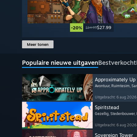
$27.99
-20%
$34.99
Meer tonen
Populaire nieuwe uitgaven
Bestverkocht
Approximately Up
Avontuur
, Ruimtesim
, Sa
Uitgebracht: 6 aug 2026
Spiritstead
Gezellig
, Stedenbouwer
,
Uitgebracht: 6 aug 2026
Sovereign Tower