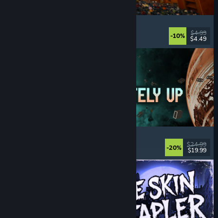
Cellar Keeper
Ontspannend
, Casual
, Organisatie
, Verzamelen
$4.99
-10%
$4.49
Uitgebracht: 6 aug 2026
Approximately Up
Avontuur
, Ruimtesim
, Sandbox
, Sim
$24.99
-20%
$19.99
Uitgebracht: 6 aug 2026