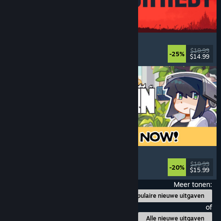
IRON NEST: Heavy Turret Simulator
Leger
, Sim
, Realistisch
, 3D
$19.99
-25%
$14.99
Uitgebracht: 6 aug 2026
Doloc Town
Pixels
, Landbouwsim
, Platformer
, Gezellig
$19.99
-20%
$15.99
Uitgebracht: 5 aug 2026
Meer tonen:
Populaire nieuwe uitgaven
of
Alle nieuwe uitgaven