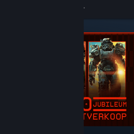
Inloggen
Winkel
Community
Over
Ondersteuning
Taal wijzigen
Download de mobiele Steam-app
Desktopwebsite weergeven
Uitgelicht en aanbevolen