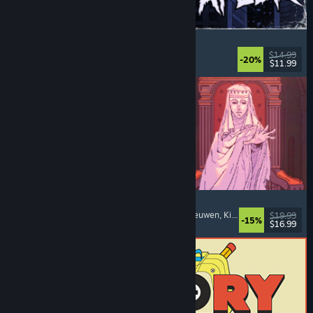
The Skin Stapler
Loopsim
, Actie
, Horror
, Zwarte humor
$14.99
-20%
$11.99
Uitgebracht: 6 aug 2026
Sovereign Tower
Keuzes zijn belangrijk
, Visuele novelle
, Middeleeuwen
, Kies je eigen avontuur
$19.99
-15%
$16.99
Uitgebracht: 6 aug 2026