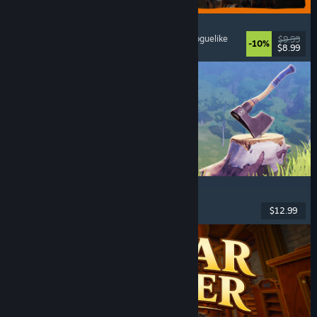
GRAIN ROT
Onlineco-op
, Firstperson
, Survivalhorror
, Actie-roguelike
$9.99
-10%
$8.99
Uitgebracht: 7 aug 2026
Chop Chop Inc.
Werksim
, Ontwerpen
, Humor
, Firstperson
$12.99
Uitgebracht: 7 aug 2026