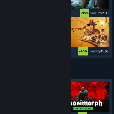
$49.99
$2.49
$59.99
$2.99
-95%
-95%
$59.99
$11.99
$69.99
$41.99
-80%
-40%
Meer tonen
TURN-BASED-
SPELLEN
Uitgelichte tag