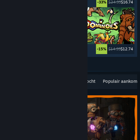
$49.99
$39.99
$24.99
$16.74
-20%
-33%
$44.99
$11.24
$14.99
$12.74
-75%
-15%
Meer tonen
Populaire nieuwe uitgaven
Bestverkocht
Populair aankom