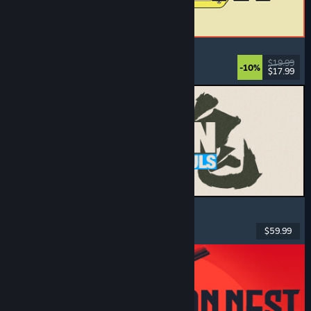
ReStory: Chill Electronics Repairs
Werksim
, Gezellig
, Beheer
, Economie
$19.99
-10%
$17.99
Uitgebracht: 6 aug 2026
MARVEL Tōkon: Fighting Souls
Actie
, Casual
, 2D-vechtspel
, Speelhal
$59.99
Uitgebracht: 6 aug 2026