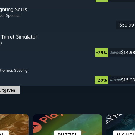
ghting Souls
pel
, Speelhal
$59.99
Turret Simulator
3D
$14.9
-25%
$19.99
atformer
, Gezellig
$15.9
-20%
$19.99
uitgaven
 EN