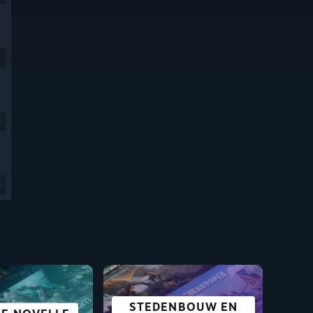
9
9
STEDENBOUW EN