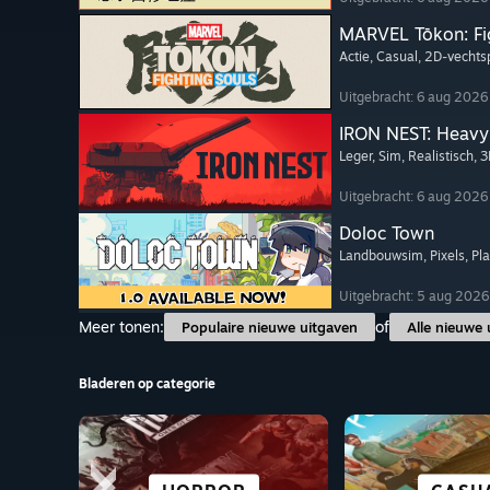
MARVEL Tōkon: Fi
Actie
, Casual
, 2D-vechts
Uitgebracht: 6 aug 2026
IRON NEST: Heavy 
Leger
, Sim
, Realistisch
, 
Uitgebracht: 6 aug 2026
Doloc Town
Landbouwsim
, Pixels
, Pl
Uitgebracht: 5 aug 2026
Meer tonen:
of
Populaire nieuwe uitgaven
Alle nieuwe 
Bladeren op categorie
SCIFI