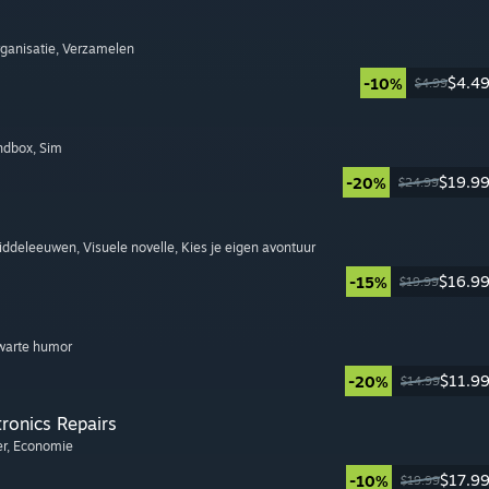
rganisatie
, Verzamelen
$4.4
-10%
$4.99
ndbox
, Sim
$19.9
-20%
$24.99
Middeleeuwen
, Visuele novelle
, Kies je eigen avontuur
$16.9
-15%
$19.99
Zwarte humor
$11.9
-20%
$14.99
tronics Repairs
er
, Economie
$17.9
-10%
$19.99