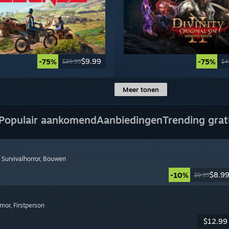
$9.99
-75%
-75%
$39.99
$4
Meer tonen
Populair aankomend
Aanbiedingen
Trending grat
, Survivalhorror
, Bouwen
$8.9
-10%
$9.99
umor
, Firstperson
$12.99