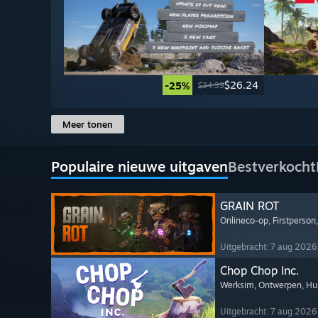
$26.24
-25%
$34.99
Meer tonen
Populaire nieuwe uitgaven
Bestverkocht
GRAIN ROT
Onlineco-op
, Firstperson
Uitgebracht: 7 aug 2026
Chop Chop Inc.
Werksim
, Ontwerpen
, H
Uitgebracht: 7 aug 2026