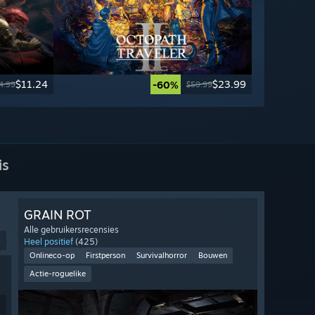
$11.24
$23.99
-60%
4.99
$59.99
is
GRAIN ROT
Alle gebruikersrecensies
9
Heel positief
(425)
Onlineco-op
Firstperson
Survivalhorror
Bouwen
Actie-roguelike