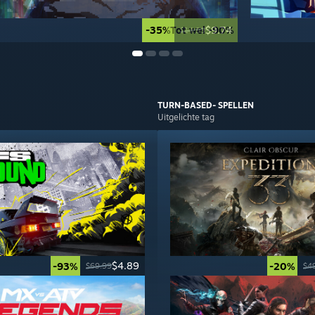
-35%
Tot wel -90%
$9.74
$14.99
TURN-BASED-
SPELLEN
Uitgelichte tag
$4.89
-93%
-20%
$69.99
$4