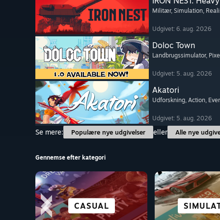
IRON NEST: Heavy 
Militær
, Simulation
, Reali
Udgivet: 6. aug. 2026
Doloc Town
Landbrugssimulator
, Pix
Udgivet: 5. aug. 2026
Akatori
Udforskning
, Action
, Eve
Udgivet: 5. aug. 2026
Se mere:
eller
Populære nye udgivelser
Alle nye udgive
Gennemse efter kategori
ALLE SPORTSGRENE
STRATEGI
CASUAL
ACTION
VISUEL 
SIMULA
VR-TIT
PUZZ