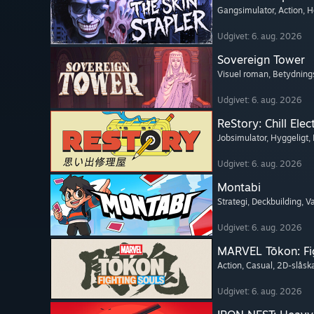
Gangsimulator
, Action
, H
Udgivet: 6. aug. 2026
Sovereign Tower
Visuel roman
, Betydning
Udgivet: 6. aug. 2026
ReStory: Chill Elec
Jobsimulator
, Hyggeligt
,
Udgivet: 6. aug. 2026
Montabi
Strategi
, Deckbuilding
, 
Udgivet: 6. aug. 2026
MARVEL Tōkon: Fi
Action
, Casual
, 2D-slås
Udgivet: 6. aug. 2026