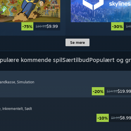
$9.99
-75%
-30%
$39.99
$4
Se mere
pulære kommende spil
Særtilbud
Populært og gr
Sandkasse
, Simulation
$19.9
-20%
$24.99
e
, Inkrementelt
, Sødt
$8.9
-10%
$9.99