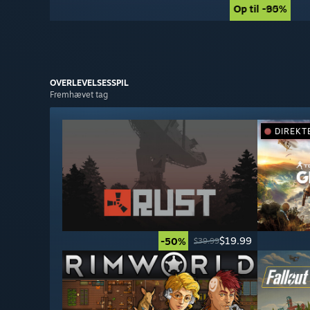
Op til -90%
Op til -85%
OVERLEVELSESSPIL
Fremhævet tag
DIREKT
$19.99
-50%
$39.99