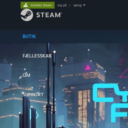
Installer Steam
log på
|
sprog
BUTIK
FÆLLESSKAB
OM
SUPPORT