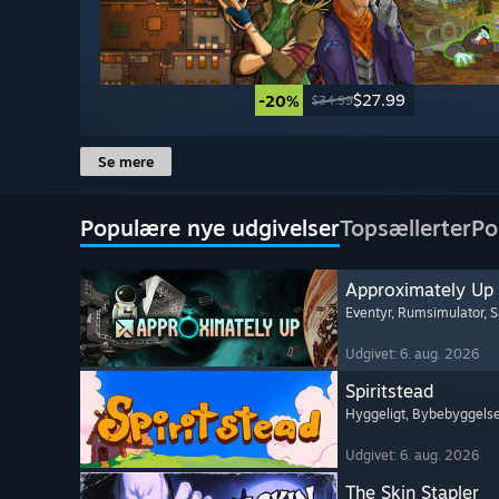
$27.99
-20%
$34.99
Se mere
Populære nye udgivelser
Topsællerter
Po
Approximately Up
Eventyr
, Rumsimulator
, 
Udgivet: 6. aug. 2026
Spiritstead
Hyggeligt
, Bybebyggels
Udgivet: 6. aug. 2026
The Skin Stapler