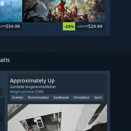
$34.99
$29.99
-25%
9.99
$39.99
atis
Approximately Up
Samlede brugeranmeldelser
9
Meget positive
(135)
Eventyr
Rumsimulator
Sandkasse
Simulation
Sjovt
9