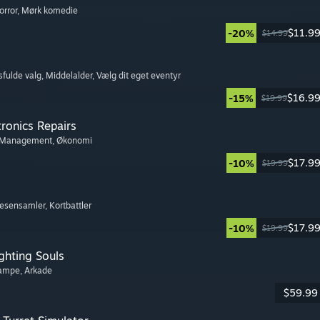
orror
, Mørk komedie
$11.9
-20%
$14.99
sfulde valg
, Middelalder
, Vælg dit eget eventyr
$16.9
-15%
$19.99
tronics Repairs
 Management
, Økonomi
$17.9
-10%
$19.99
Væsensamler
, Kortbattler
$17.9
-10%
$19.99
ghting Souls
kampe
, Arkade
$59.99