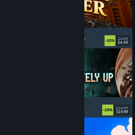
Cellar Keeper
Afslappende
, Casual
, Organisering
, Collectathon
$4.99
-10%
$4.49
Udgivet: 6. aug. 2026
Approximately Up
Eventyr
, Rumsimulator
, Sandkasse
, Simulation
$24.99
-20%
$19.99
Udgivet: 6. aug. 2026