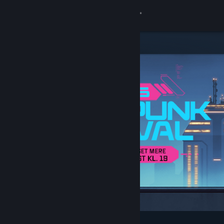
Log på
Butik
Fællesskab
Om
Support
Skift sprog
Hent Steam-mobilappen
Vis desktop-webside
Udvalgt og anbefalet