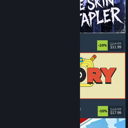
The Skin Stapler
Gangsimulator
, Action
, Horror
, Mørk komedie
$14.99
-20%
$11.99
Udgivet: 6. aug. 2026
ReStory: Chill Electronics Repairs
Jobsimulator
, Hyggeligt
, Management
, Økonomi
$19.99
-10%
$17.99
Udgivet: 6. aug. 2026