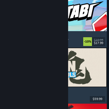
Montabi
Strategi
, Deckbuilding
, Væsensamler
, Kortbattler
$19.99
-10%
$17.99
Udgivet: 6. aug. 2026
MARVEL Tōkon: Fighting Souls
Action
, Casual
, 2D-slåskampe
, Arkade
$59.99
Udgivet: 6. aug. 2026