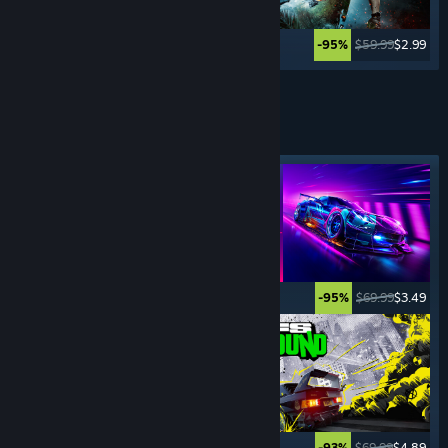
$39.99
$19.99
$59.99
$2.99
-50%
-95%
Se mere
SPORTSSPIL
Fremhævet tag
$5.99
$0.99
$69.99
$3.49
-83%
-95%
$29.99
$22.49
$69.99
$4.89
-25%
-93%