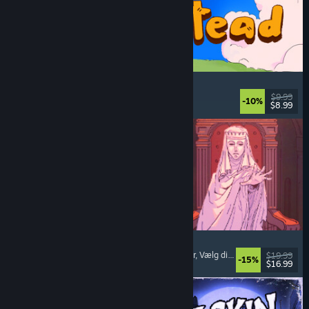
Spiritstead
Hyggeligt
, Bybebyggelse
, Inkrementelt
, Sødt
$9.99
-10%
$8.99
Udgivet: 6. aug. 2026
Sovereign Tower
Visuel roman
, Betydningsfulde valg
, Middelalder
, Vælg dit eget eventyr
$19.99
-15%
$16.99
Udgivet: 6. aug. 2026