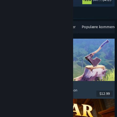
Se mere
Populære nye udgivelser
Topsællerter
Populære kommende
Chop Chop Inc.
Jobsimulator
, Konstruktion
, Komedie
, Førsteperson
$12.99
Udgivet: 7. aug. 2026