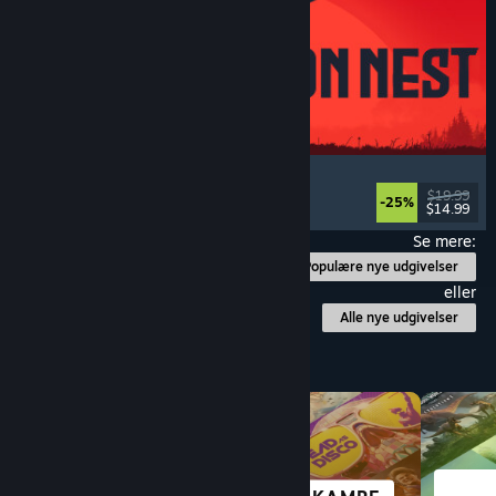
IRON NEST: Heavy Turret Simulator
Militær
, Simulation
, Realistisk
, 3D
$19.99
-25%
$14.99
Udgivet: 6. aug. 2026
Se mere:
Populære nye udgivelser
eller
Alle nye udgivelser
Gennemse efter kategori