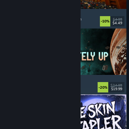
Cellar Keeper
Afslappende
, Casual
, Organisering
, Collectathon
$4.99
-10%
$4.49
Udgivet: 6. aug. 2026
Approximately Up
Eventyr
, Rumsimulator
, Sandkasse
, Simulation
$24.99
-20%
$19.99
Udgivet: 6. aug. 2026