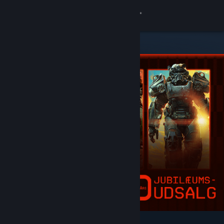
Log på
Butik
Fællesskab
Om
Support
Skift sprog
Hent Steam-mobilappen
Vis desktop-webside
Udvalgt og anbefalet