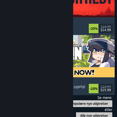
IRON NEST: Heavy Turret Simulator
Militær
, Simulation
, Realistisk
, 3D
$19.99
-25%
$14.99
Udgivet: 6. aug. 2026
Doloc Town
Landbrugssimulator
, Pixeleret grafik
, Platform
, Hyggeligt
$19.99
-20%
$15.99
Udgivet: 5. aug. 2026
Se mere:
Populære nye udgivelser
eller
Alle nye udgivelser