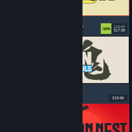
ReStory: Chill Electronics Repairs
Jobsimulator
, Hyggeligt
, Management
, Økonomi
$19.99
-10%
$17.99
Udgivet: 6. aug. 2026
MARVEL Tōkon: Fighting Souls
Action
, Casual
, 2D-slåskampe
, Arkade
$59.99
Udgivet: 6. aug. 2026