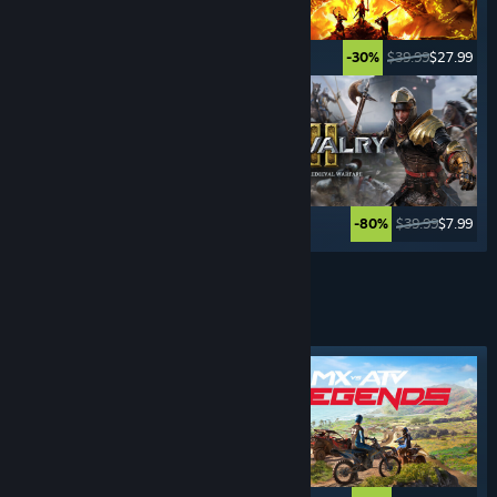
$24.99
$19.99
$39.99
$27.99
-20%
-30%
$39.99
$15.99
$39.99
$7.99
-60%
-80%
Se mere
SPORTSSPIL
Fremhævet tag