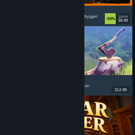
GRAIN ROT
Online co-op
, Førsteperson
, Overlevelseshorror
, Byggeri
$9.99
-10%
$8.99
Udgivet: 7. aug. 2026
Chop Chop Inc.
Jobsimulator
, Konstruktion
, Komedie
, Førsteperson
$12.99
Udgivet: 7. aug. 2026