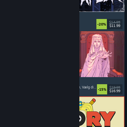
The Skin Stapler
Gangsimulator
, Action
, Horror
, Mørk komedie
$14.99
-20%
$11.99
Udgivet: 6. aug. 2026
Sovereign Tower
Betydningsfulde valg
, Middelalder
, Visuel roman
, Vælg dit eget eventyr
$19.99
-15%
$16.99
Udgivet: 6. aug. 2026