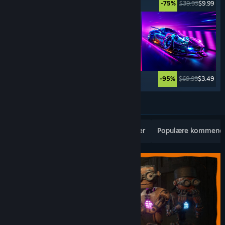
$5.99
$0.99
$39.99
$9.99
-83%
-75%
$99.99
$59.99
$69.99
$3.49
-40%
-95%
Se mere
Populære nye udgivelser
Topsællerter
Populære kommende