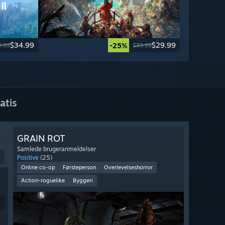
$34.99
$29.99
-25%
9.99
$39.99
atis
GRAIN ROT
Samlede brugeranmeldelser
9
Positive
(25)
Online co-op
Førsteperson
Overlevelseshorror
Action-roguelike
Byggeri