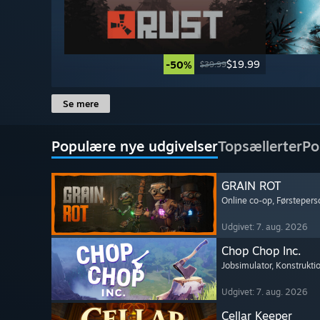
$19.99
-50%
$39.99
Se mere
Populære nye udgivelser
Topsællerter
Po
GRAIN ROT
Online co-op
, Førstepers
Udgivet: 7. aug. 2026
Chop Chop Inc.
Jobsimulator
, Konstrukti
Udgivet: 7. aug. 2026
Cellar Keeper