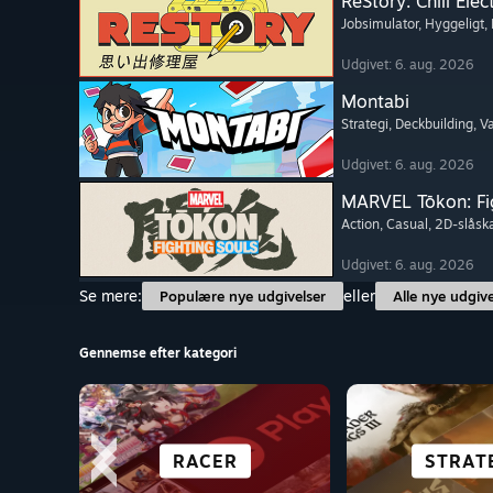
ReStory: Chill Elec
Jobsimulator
, Hyggeligt
,
Udgivet: 6. aug. 2026
Montabi
Strategi
, Deckbuilding
, 
Udgivet: 6. aug. 2026
MARVEL Tōkon: Fi
Action
, Casual
, 2D-slås
Udgivet: 6. aug. 2026
Se mere:
eller
Populære nye udgivelser
Alle nye udgive
Gennemse efter kategori
VISUEL ROMAN
GODT PÅ DECK
PUZZLE
RACER
SLÅSKA
ROGUEL
STRAT
CASU