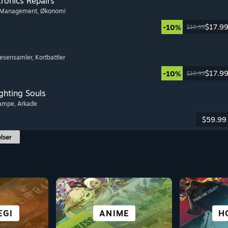
tronics Repairs
 Management
, Økonomi
$17.9
-10%
$19.99
Væsensamler
, Kortbattler
$17.9
-10%
$19.99
ghting Souls
kampe
, Arkade
$59.99
lser
MPE
IKE
EGI
AL
ÅBEN VERDEN
OVERLEVELSE
CO-OP
ANIME
GRATIS
SIM
E
H