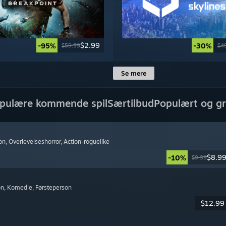
$2.99
-95%
-30%
$59.99
$4
Se mere
pulære kommende spil
Særtilbud
Populært og gr
on
, Overlevelseshorror
, Action-roguelike
$8.9
-10%
$9.99
on
, Komedie
, Førsteperson
$12.99