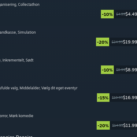
ganisering
, Collectathon
$4.4
-10%
$4.99
Sandkasse
, Simulation
$19.9
-20%
$24.99
e
, Inkrementelt
, Sødt
$8.9
-10%
$9.99
sfulde valg
, Middelalder
, Vælg dit eget eventyr
$16.9
-15%
$19.99
orror
, Mørk komedie
$11.9
-20%
$14.99