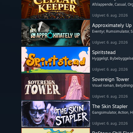
Afslappende
, Casual
, Or
Udgivet: 6. aug. 2026
Approximately Up
Eventyr
, Rumsimulator
, 
Udgivet: 6. aug. 2026
Spiritstead
Hyggeligt
, Bybebyggels
Udgivet: 6. aug. 2026
Sovereign Tower
Visuel roman
, Betydning
Udgivet: 6. aug. 2026
The Skin Stapler
Gangsimulator
, Action
, H
Udgivet: 6. aug. 2026