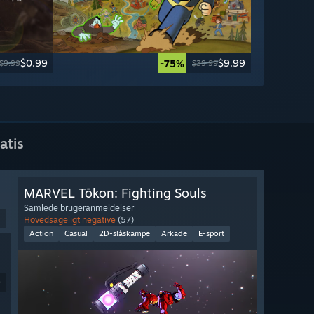
$0.99
$9.99
-75%
$9.99
$39.99
atis
MARVEL Tōkon: Fighting Souls
Samlede brugeranmeldelser
Hovedsageligt negative
(57)
Action
Casual
2D-slåskampe
Arkade
E-sport
9