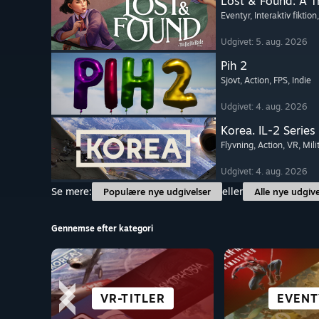
Lost & Found: A 
Eventyr
, Interaktiv fiktion
Udgivet: 5. aug. 2026
Pih 2
Sjovt
, Action
, FPS
, Indie
Udgivet: 4. aug. 2026
Korea. IL-2 Series
Flyvning
, Action
, VR
, Mil
Udgivet: 4. aug. 2026
Se mere:
eller
Populære nye udgivelser
Alle nye udgive
Gennemse efter kategori
ÅBEN VERDEN
SIMULATION
VR-TITLER
STRATEGI
SLÅSKA
ROLLES
EVENT
ANIM