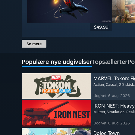
$49.99
Se mere
Populære nye udgivelser
Topsællerter
Po
MARVEL Tōkon: Fi
Action
, Casual
, 2D-slås
Udgivet: 6. aug. 2026
IRON NEST: Heavy 
Militær
, Simulation
, Reali
Udgivet: 6. aug. 2026
Doloc Town