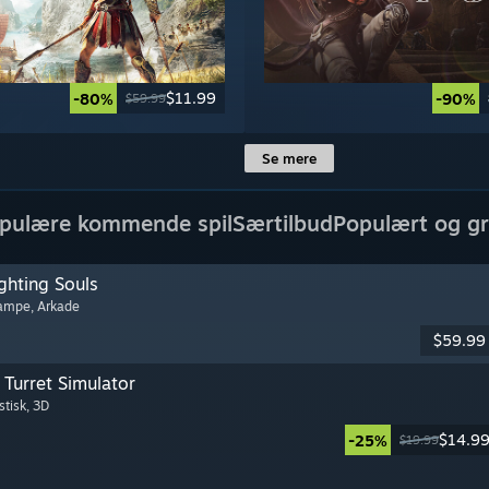
$11.99
-80%
-90%
$59.99
Se mere
pulære kommende spil
Særtilbud
Populært og gr
ghting Souls
kampe
, Arkade
$59.99
Turret Simulator
stisk
, 3D
$14.9
-25%
$19.99