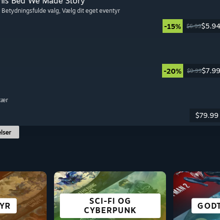
This Bed We Made Story
, Betydningsfulde valg
, Vælg dit eget eventyr
$5.9
-15%
$6.99
$7.9
-20%
$9.99
itær
$79.99
lser
SCI-FI OG
MPE
PIL
YR
E
OVERLEVELSE
ACTION
CO-OP
GRATIS
VISU
GODT
CYBERPUNK