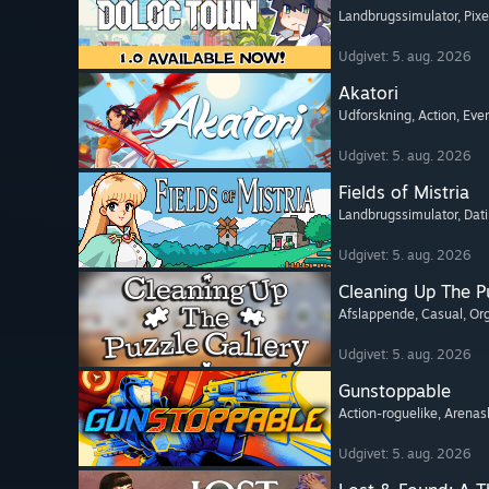
Landbrugssimulator
, Pix
Udgivet: 5. aug. 2026
Akatori
Udforskning
, Action
, Eve
Udgivet: 5. aug. 2026
Fields of Mistria
Landbrugssimulator
, Dat
Udgivet: 5. aug. 2026
Cleaning Up The Pu
Afslappende
, Casual
, Or
Udgivet: 5. aug. 2026
Gunstoppable
Action-roguelike
, Arenas
Udgivet: 5. aug. 2026