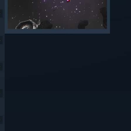
9
4
9
9
9