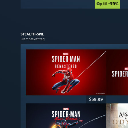
Op til -90%
Op til -75%
STEALTH-SPIL
Fremhævet tag
$59.99