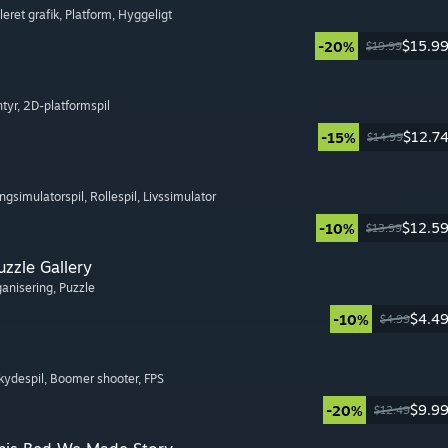
eleret grafik
, Platform
, Hyggeligt
$15.9
-20%
$19.99
ntyr
, 2D-platformspil
$12.7
-15%
$14.99
ingsimulatorspil
, Rollespil
, Livssimulator
$12.5
-10%
$13.99
zzle Gallery
ganisering
, Puzzle
$4.4
-10%
$4.99
kydespil
, Boomer shooter
, FPS
$9.9
-20%
$12.49