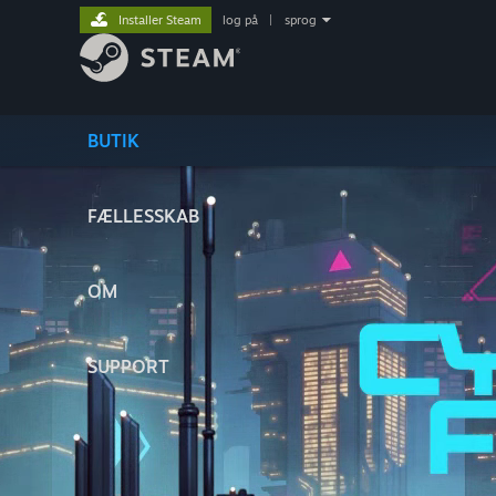
Installer Steam
log på
|
sprog
BUTIK
FÆLLESSKAB
OM
SUPPORT