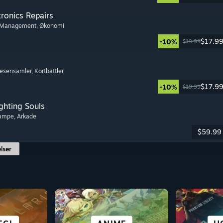
tronics Repairs
 Management
, Økonomi
$17.9
-10%
$19.99
Væsensamler
, Kortbattler
$17.9
-10%
$19.99
ghting Souls
kampe
, Arkade
$59.99
lser