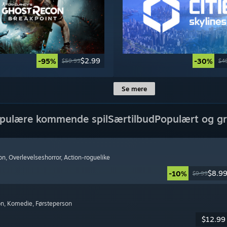
$2.99
-95%
-30%
$59.99
$4
Se mere
pulære kommende spil
Særtilbud
Populært og gr
on
, Overlevelseshorror
, Action-roguelike
$8.9
-10%
$9.99
on
, Komedie
, Førsteperson
$12.99