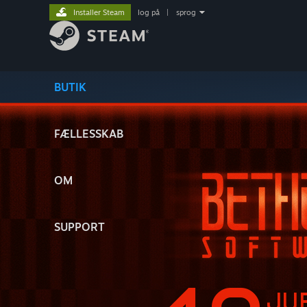
Installer Steam
log på
|
sprog
BUTIK
FÆLLESSKAB
OM
SUPPORT