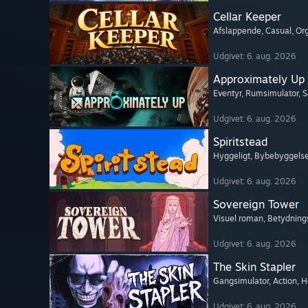
Cellar Keeper
Afslappende
, Casual
, Or
Udgivet: 6. aug. 2026
Approximately Up
Eventyr
, Rumsimulator
, 
Udgivet: 6. aug. 2026
Spiritstead
Hyggeligt
, Bybebyggels
Udgivet: 6. aug. 2026
Sovereign Tower
Visuel roman
, Betydning
Udgivet: 6. aug. 2026
The Skin Stapler
Gangsimulator
, Action
, H
Udgivet: 6. aug. 2026