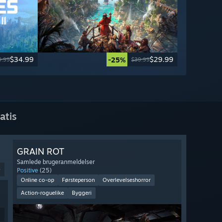
$34.99
$29.99
-25%
9.99
$39.99
atis
GRAIN ROT
Samlede brugeranmeldelser
9
Positive
(25)
Online co-op
Førsteperson
Overlevelseshorror
Action-roguelike
Byggeri