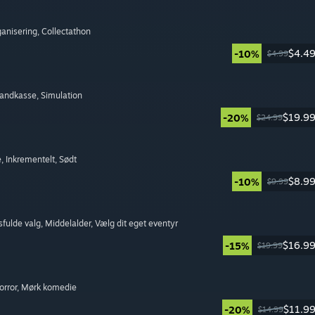
ganisering
, Collectathon
$4.4
-10%
$4.99
Sandkasse
, Simulation
$19.9
-20%
$24.99
e
, Inkrementelt
, Sødt
$8.9
-10%
$9.99
sfulde valg
, Middelalder
, Vælg dit eget eventyr
$16.9
-15%
$19.99
orror
, Mørk komedie
$11.9
-20%
$14.99