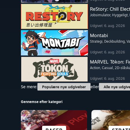
ReStory: Chill Elec
Jobsimulator
, Hyggeligt
,
Udgivet: 6. aug. 2026
Montabi
Strategi
, Deckbuilding
, 
Udgivet: 6. aug. 2026
MARVEL Tōkon: Fi
Action
, Casual
, 2D-slås
Udgivet: 6. aug. 2026
Se mere:
eller
Populære nye udgivelser
Alle nye udgive
Gennemse efter kategori