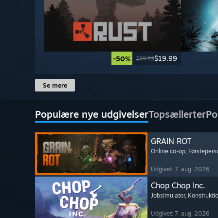
$19.99
-50%
$39.99
Se mere
Populære nye udgivelser
Topsællerter
Po
GRAIN ROT
Online co-op
, Førstepers
Udgivet: 7. aug. 2026
Chop Chop Inc.
Jobsimulator
, Konstrukti
Udgivet: 7. aug. 2026