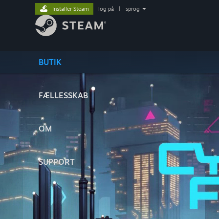
Installer Steam
log på
|
sprog
BUTIK
FÆLLESSKAB
OM
SUPPORT