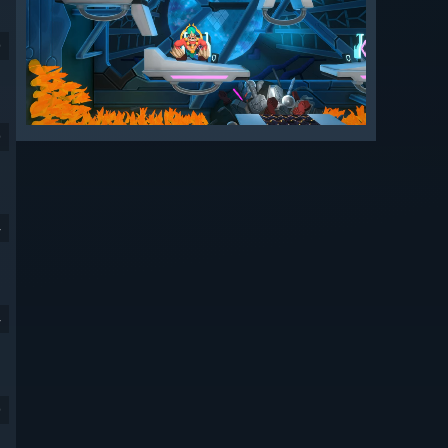
9
9
4
4
9