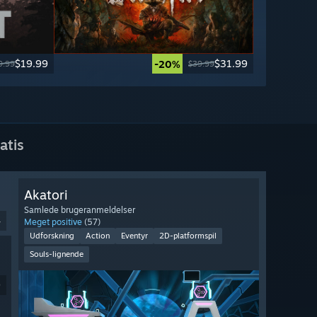
$19.99
$31.99
-20%
9.99
$39.99
atis
Akatori
Samlede brugeranmeldelser
4
Meget positive
(57)
Udforskning
Action
Eventyr
2D-platformspil
Souls-lignende
9