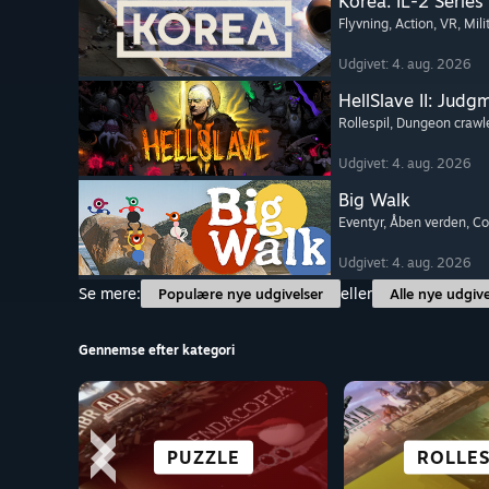
Korea. IL-2 Series
Flyvning
, Action
, VR
, Mil
Udgivet: 4. aug. 2026
HellSlave II: Judg
Rollespil
, Dungeon crawl
Udgivet: 4. aug. 2026
Big Walk
Eventyr
, Åben verden
, C
Udgivet: 4. aug. 2026
Se mere:
eller
Populære nye udgivelser
Alle nye udgive
Gennemse efter kategori
VISUEL ROMAN
GODT PÅ DECK
ÅBEN VERDEN
PUZZLE
ROLLES
STRAT
EVENT
ACTI