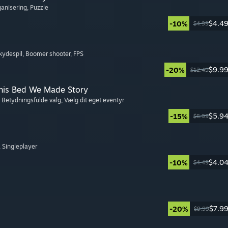
ganisering
, Puzzle
$4.4
-10%
$4.99
kydespil
, Boomer shooter
, FPS
$9.9
-20%
$12.49
This Bed We Made Story
, Betydningsfulde valg
, Vælg dit eget eventyr
$5.9
-15%
$6.99
, Singleplayer
$4.0
-10%
$4.49
$7.9
-20%
$9.99