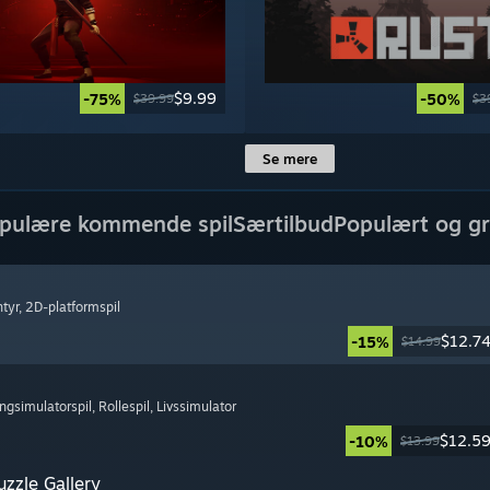
$9.99
-75%
-50%
$39.99
$3
Se mere
pulære kommende spil
Særtilbud
Populært og gr
ntyr
, 2D-platformspil
$12.7
-15%
$14.99
ingsimulatorspil
, Rollespil
, Livssimulator
$12.5
-10%
$13.99
zzle Gallery