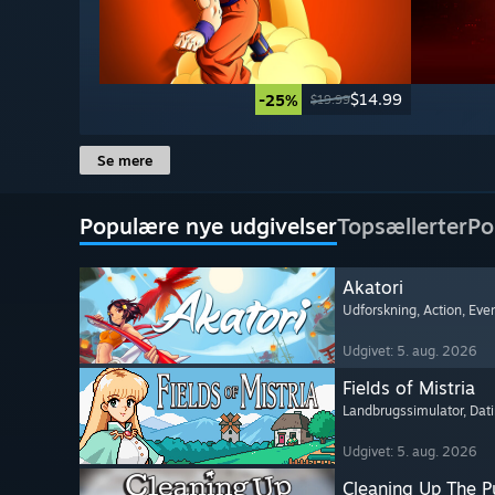
$14.99
-25%
$19.99
Se mere
Populære nye udgivelser
Topsællerter
Po
Akatori
Udforskning
, Action
, Eve
Udgivet: 5. aug. 2026
Fields of Mistria
Landbrugssimulator
, Dat
Udgivet: 5. aug. 2026
Cleaning Up The Pu