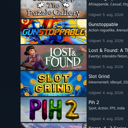
Afslappende
, Casual
, Or
Udgivet: 5. aug. 2026
Gunstoppable
Action-roguelike
, Arenas
Udgivet: 5. aug. 2026
Lost & Found: A 
Eventyr
, Interaktiv fiktion
Udgivet: 5. aug. 2026
Slot Grind
Inkrementelt
, Idlespil
, 2D
Udgivet: 4. aug. 2026
Pih 2
Sjovt
, Action
, FPS
, Indie
Udgivet: 4. aug. 2026