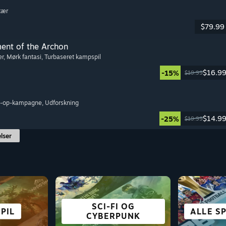
itær
$79.99
ment of the Archon
er
, Mørk fantasi
, Turbaseret kampspil
$16.9
-15%
$19.99
o-op-kampagne
, Udforskning
$14.9
-25%
$19.99
lser
SCI-FI OG
PIL
EGI
YR
ON
SIMULATION
HORROR
CO-OP
ALLE S
RIG F
SL
C
CYBERPUNK