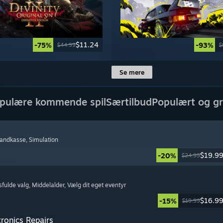
$11.24
-75%
-93%
$44.99
$
Se mere
pulære kommende spil
Særtilbud
Populært og gr
Sandkasse
, Simulation
$19.9
-20%
$24.99
sfulde valg
, Middelalder
, Vælg dit eget eventyr
$16.9
-15%
$19.99
tronics Repairs