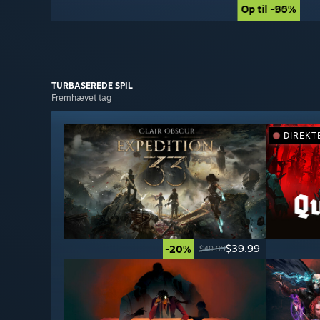
Op til -90%
Op til -85%
TURBASEREDE SPIL
Fremhævet tag
DIREKT
$39.99
-20%
$49.99