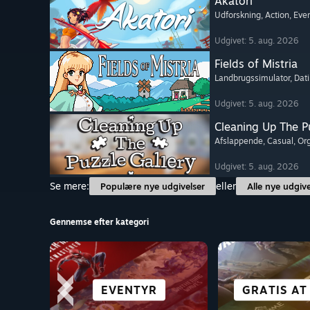
Akatori
Udforskning
, Action
, Eve
Udgivet: 5. aug. 2026
Fields of Mistria
Landbrugssimulator
, Dat
Udgivet: 5. aug. 2026
Cleaning Up The Pu
Afslappende
, Casual
, Or
Udgivet: 5. aug. 2026
Se mere:
eller
Populære nye udgivelser
Alle nye udgive
Gennemse efter kategori
SIMULATION
EVENTYR
ACTION
CO-OP
ALLE SPOR
GRATIS AT
VISUEL 
GODT PÅ