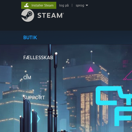
Installer Steam
log på
|
sprog
BUTIK
FÆLLESSKAB
OM
SUPPORT