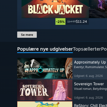
$11.24
-25%
$14.99
Se mere
Populære nye udgivelser
Topsællerter
Po
Approximately Up
Eventyr
, Rumsimulator
, 
Udgivet: 6. aug. 2026
Sovereign Tower
Visuel roman
, Betydning
Udgivet: 6. aug. 2026
ReStory: Chill Elec