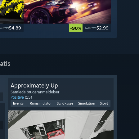
$4.89
$2.99
-90%
69.99
$29.99
atis
Approximately Up
Samlede brugeranmeldelser
9
Positive
(15)
Eventyr
Rumsimulator
Sandkasse
Simulation
Sjovt
9