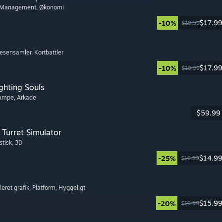
 Management
, Økonomi
$17.9
-10%
$19.99
Væsensamler
, Kortbattler
$17.9
-10%
$19.99
ghting Souls
kampe
, Arkade
$59.99
Turret Simulator
stisk
, 3D
$14.9
-25%
$19.99
eleret grafik
, Platform
, Hyggeligt
$15.9
-20%
$19.99