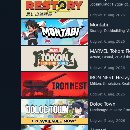
Jobsimulator
, Hyggeligt
,
Udgivet: 6. aug. 2026
Montabi
Strategi
, Deckbuilding
, 
Udgivet: 6. aug. 2026
MARVEL Tōkon: Fi
Action
, Casual
, 2D-slås
Udgivet: 6. aug. 2026
IRON NEST: Heavy 
Militær
, Simulation
, Reali
Udgivet: 6. aug. 2026
Doloc Town
Landbrugssimulator
, Pix
Udgivet: 5. aug. 2026