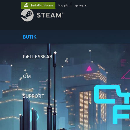
Installer Steam
log på
|
sprog
BUTIK
FÆLLESSKAB
OM
SUPPORT