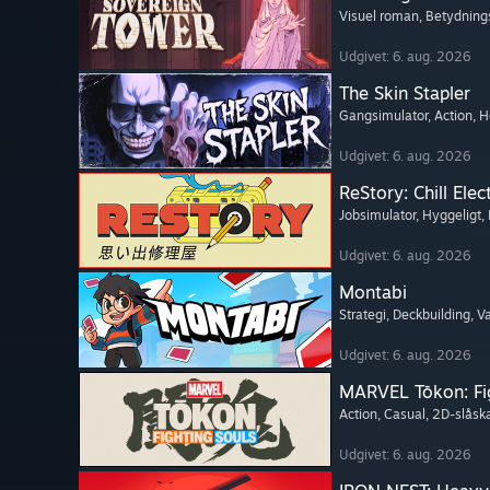
Visuel roman
, Betydning
Udgivet: 6. aug. 2026
The Skin Stapler
Gangsimulator
, Action
, H
Udgivet: 6. aug. 2026
ReStory: Chill Elec
Jobsimulator
, Hyggeligt
,
Udgivet: 6. aug. 2026
Montabi
Strategi
, Deckbuilding
, 
Udgivet: 6. aug. 2026
MARVEL Tōkon: Fi
Action
, Casual
, 2D-slås
Udgivet: 6. aug. 2026