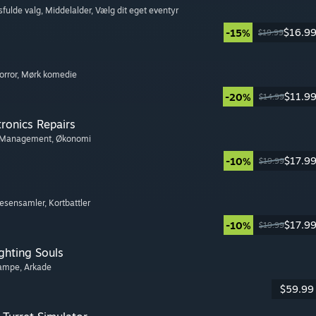
sfulde valg
, Middelalder
, Vælg dit eget eventyr
$16.9
-15%
$19.99
orror
, Mørk komedie
$11.9
-20%
$14.99
tronics Repairs
 Management
, Økonomi
$17.9
-10%
$19.99
Væsensamler
, Kortbattler
$17.9
-10%
$19.99
ghting Souls
kampe
, Arkade
$59.99