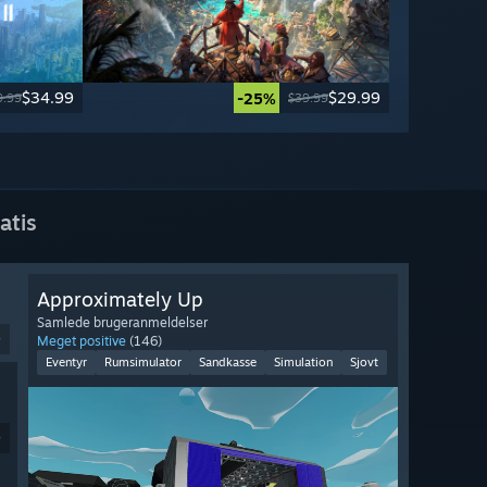
$34.99
$29.99
-25%
9.99
$39.99
atis
Approximately Up
Samlede brugeranmeldelser
9
Meget positive
(146)
Eventyr
Rumsimulator
Sandkasse
Simulation
Sjovt
9