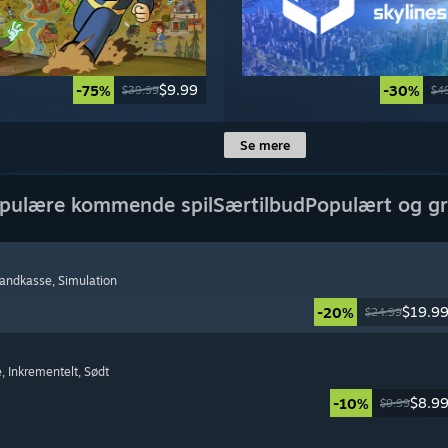
$9.99
-75%
-30%
$39.99
$4
Se mere
pulære kommende spil
Særtilbud
Populært og gr
Sandkasse
, Simulation
$19.9
-20%
$24.99
e
, Inkrementelt
, Sødt
$8.9
-10%
$9.99