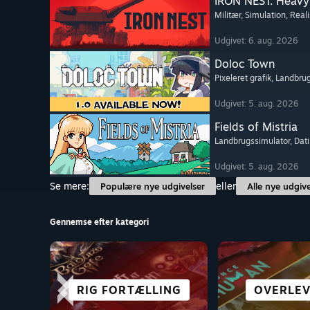
IRON NEST: Heavy 
Militær
, Simulation
, Reali
Udgivet: 6. aug. 2026
Doloc Town
Pixeleret grafik
, Landbru
Udgivet: 5. aug. 2026
Fields of Mistria
Landbrugssimulator
, Dat
Udgivet: 5. aug. 2026
Se mere:
eller
Populære nye udgivelser
Alle nye udgive
Gennemse efter kategori
RIG FORTÆLLING
SIMULATION
PUZZLE
CO-OP
GODT PÅ
OVERLEV
ÅBEN VE
ROGUEL