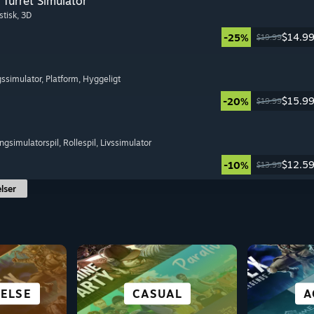
Turret Simulator
stisk
, 3D
$14.9
-25%
$19.99
gssimulator
, Platform
, Hyggeligt
$15.9
-20%
$19.99
ingsimulatorspil
, Rollespil
, Livssimulator
$12.5
-10%
$13.99
lser
SC
 DECK
ELSE
RDEN
IKE
ALLE SPORTSGRENE
GRATIS AT SPILLE
CASUAL
RACER
ST
H
A
CY