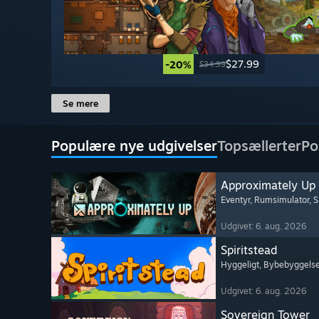
$27.99
-20%
$34.99
Se mere
Populære nye udgivelser
Topsællerter
Po
Approximately Up
Eventyr
, Rumsimulator
, 
Udgivet: 6. aug. 2026
Spiritstead
Hyggeligt
, Bybebyggels
Udgivet: 6. aug. 2026
Sovereign Tower