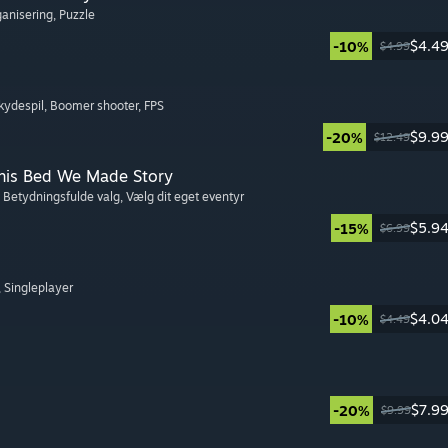
ganisering
, Puzzle
$4.4
-10%
$4.99
kydespil
, Boomer shooter
, FPS
$9.9
-20%
$12.49
This Bed We Made Story
, Betydningsfulde valg
, Vælg dit eget eventyr
$5.9
-15%
$6.99
, Singleplayer
$4.0
-10%
$4.49
$7.9
-20%
$9.99