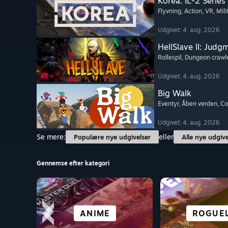
Korea. IL-2 Series
Flyvning
, Action
, VR
, Mil
Udgivet: 4. aug. 2026
HellSlave II: Judg
Rollespil
, Dungeon crawl
Udgivet: 4. aug. 2026
Big Walk
Eventyr
, Åben verden
, C
Udgivet: 4. aug. 2026
Se mere:
eller
Populære nye udgivelser
Alle nye udgive
Gennemse efter kategori
SIMULATION
VR-TITLER
HORROR
ANIME
ROGUEL
EVENT
ACTI
RACE