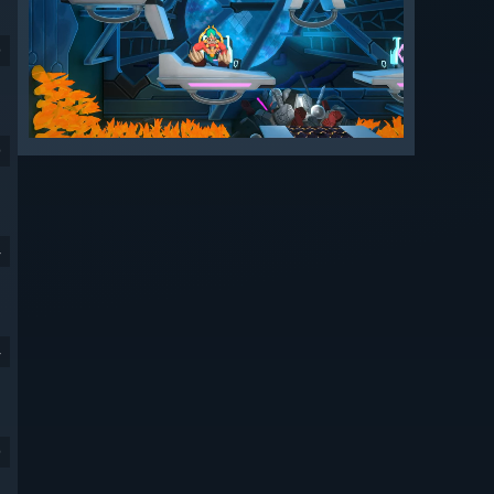
9
9
4
4
9