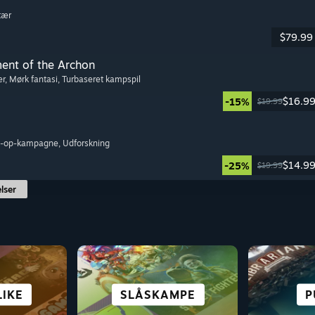
itær
$79.99
ment of the Archon
er
, Mørk fantasi
, Turbaseret kampspil
$16.9
-15%
$19.99
o-op-kampagne
, Udforskning
$14.9
-25%
$19.99
lser
SC
IKE
YR
ON
R
SLÅSKAMPE
ROLLESPIL
STRATEGI
CASUAL
OVE
P
CY