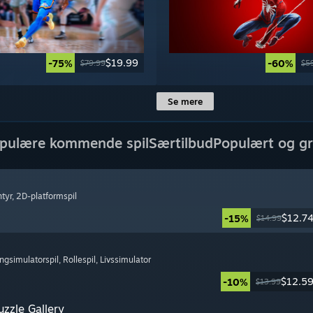
$19.99
-75%
-60%
$79.99
$5
Se mere
pulære kommende spil
Særtilbud
Populært og gr
ntyr
, 2D-platformspil
$12.7
-15%
$14.99
ingsimulatorspil
, Rollespil
, Livssimulator
$12.5
-10%
$13.99
zzle Gallery