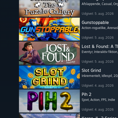
Afslappende
, Casual
, Or
Udgivet: 5. aug. 2026
Gunstoppable
Action-roguelike
, Arenas
Udgivet: 5. aug. 2026
Lost & Found: A 
Eventyr
, Interaktiv fiktion
Udgivet: 5. aug. 2026
Slot Grind
Inkrementelt
, Idlespil
, 2D
Udgivet: 4. aug. 2026
Pih 2
Sjovt
, Action
, FPS
, Indie
Udgivet: 4. aug. 2026