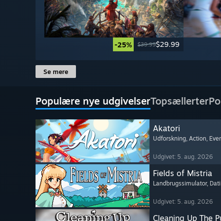
$29.99
-25%
$39.99
Se mere
Populære nye udgivelser
Topsællerter
Po
Akatori
Udforskning
, Action
, Eve
Udgivet: 5. aug. 2026
Fields of Mistria
Landbrugssimulator
, Dat
Udgivet: 5. aug. 2026
Cleaning Up The Pu