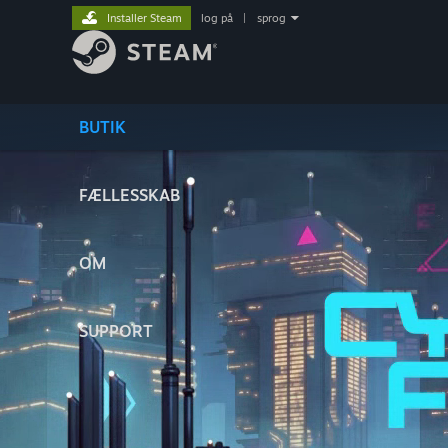
Installer Steam
log på
|
sprog
BUTIK
FÆLLESSKAB
OM
SUPPORT