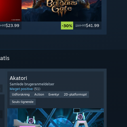
$23.99
$41.99
-30%
9.99
$59.99
atis
Akatori
Samlede brugeranmeldelser
4
Meget positive
(51)
Udforskning
Action
Eventyr
2D-platformspil
Souls-lignende
9