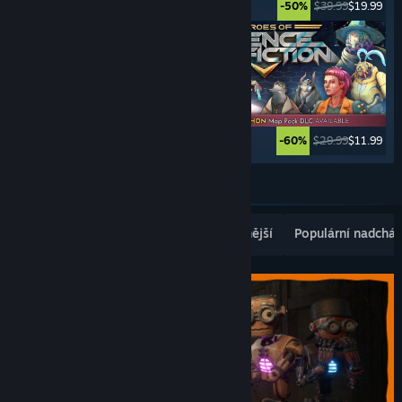
$49.99
$9.99
$39.99
$19.99
-80%
-50%
$11.99
$9.59
$29.99
$11.99
-20%
-60%
Zobrazit další
Populární nově vydané
Nejprodávanější
Populární nadcház