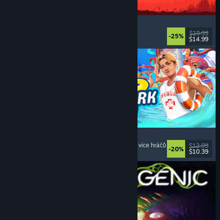
IRON NEST: Heavy Turret Simulator
Vojenské
, Simulátory
, Realistické
, 3D
$19.99
-25%
$14.99
Vydání: 6. srp. 2026
Waterpark Simulator
Simulátory
, Manažerské
, Pro jednoho hráče
, Pro více hráčů
$12.99
-20%
$10.39
Vydání: 31. čvc. 2026