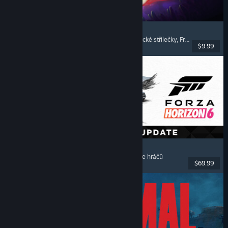
Pathogenic
Rogue-like
, Střílečky s pohledem svrchu
, Frenetické střílečky
, Frenetické přežívačky
$9.99
Vydání: 16. čvc. 2026
Forza Horizon 6
Závodní
, S otevřeným světem
, S řízením
, Pro více hráčů
$69.99
Vydání: 18. kvě. 2026