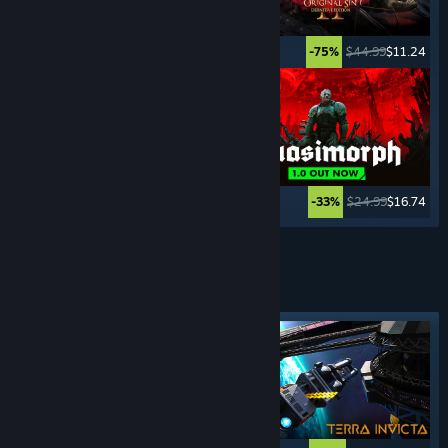
$49.99
$39.99
$44.99
$11.24
-20%
-75%
$39.99
$3.99
$24.99
$16.74
-90%
-33%
Zobrazit další
4X STRATEGICKÉ
HRY
Vybraná značka