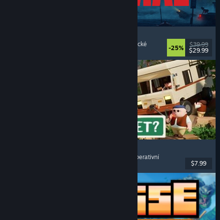
REANIMAL
Hororové
, Kooperativní
, Dobrodružné
, Atmosférické
$39.99
-25%
$29.99
Vydání: 13. úno. 2026
RV There Yet?
Pro více hráčů
, Kooperativní
, Vtipné
, Online kooperativní
$7.99
Vydání: 21. říj. 2025