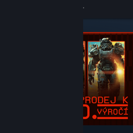
Přihlásit se
Obchod
Komunita
Informace
Podpora
Změnit jazyk
Mobilní aplikace služby Steam
Desktopová verze stránky
Vybrané a doporučené