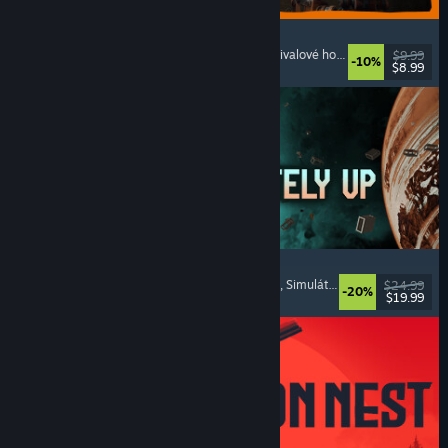
GRAIN ROT
Online kooperativní
, Z pohledu první osoby
, Survivalové horory
, Akční rogue-lik
$9.99
-10%
$8.99
Vydání: 7. srp. 2026
Approximately Up
Dobrodružné
, Vesmírné simulátory
, Sandboxové
, Simulátory
$24.99
-20%
$19.99
Vydání: 6. srp. 2026