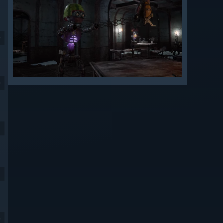
9
9
9