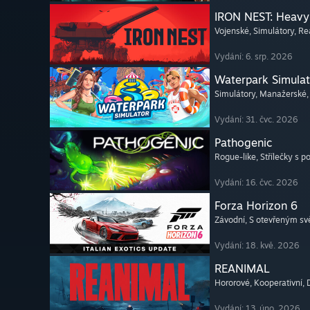
IRON NEST: Heavy 
Vojenské
, Simulátory
, Re
Vydání: 6. srp. 2026
Waterpark Simulat
Simulátory
, Manažerské
Vydání: 31. čvc. 2026
Pathogenic
Rogue-like
, Střílečky s 
Vydání: 16. čvc. 2026
Forza Horizon 6
Závodní
, S otevřeným s
Vydání: 18. kvě. 2026
REANIMAL
Hororové
, Kooperativní
,
Vydání: 13. úno. 2026