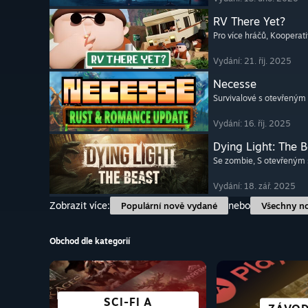
RV There Yet?
Pro více hráčů
, Kooperati
Vydání: 21. říj. 2025
Necesse
Survivalové s otevřeným
Vydání: 16. říj. 2025
Dying Light: The 
Se zombie
, S otevřeným
Vydání: 18. zář. 2025
Zobrazit více:
nebo
Populární nově vydané
Všechny n
Obchod dle kategorií
S BOHATÝM
SCI-FI A