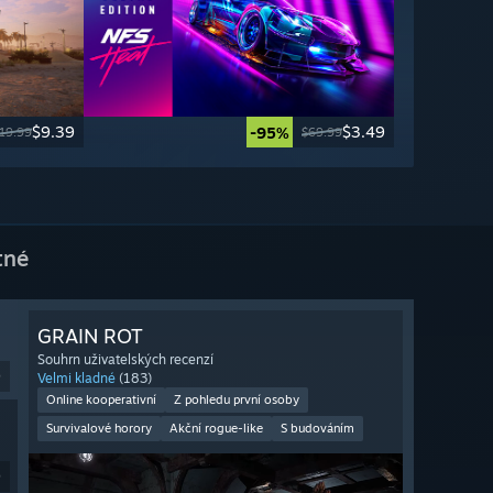
$9.39
$3.49
-95%
19.99
$69.99
tné
GRAIN ROT
Souhrn uživatelských recenzí
9
Velmi kladné
(183)
Online kooperativní
Z pohledu první osoby
Survivalové horory
Akční rogue-like
S budováním
9