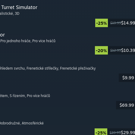
Turret Simulator
alistické
, 3D
$14.9
-25%
$19.99
or
, Pro jednoho hráče
, Pro více hráčů
$10.3
-20%
$12.99
pohledem svrchu
, Frenetické střílečky
, Frenetické přežívačky
$9.99
větem
, S řízením
, Pro více hráčů
$69.99
 Dobrodružné
, Atmosférické
$29.9
-25%
$39.99