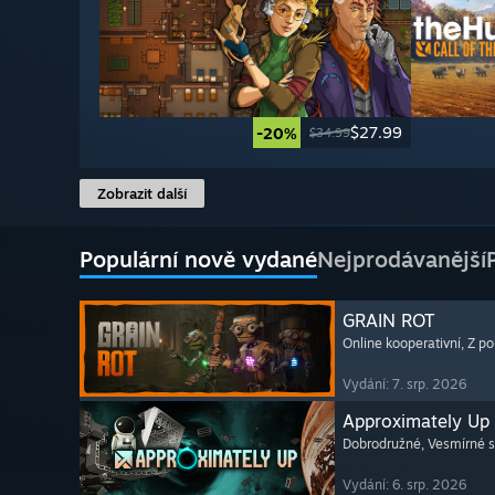
$27.99
-20%
$34.99
Zobrazit další
Populární nově vydané
Nejprodávanější
GRAIN ROT
Online kooperativní
, Z p
Vydání: 7. srp. 2026
Approximately Up
Dobrodružné
, Vesmírné 
Vydání: 6. srp. 2026