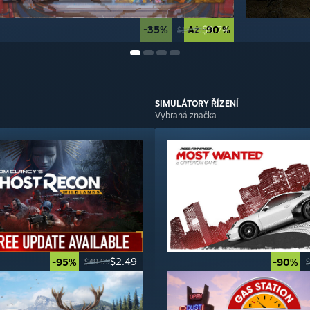
-35%
Až -90 %
$9.74
$14.99
SIMULÁTORY
ŘÍZENÍ
Vybraná značka
$2.49
-95%
-90%
$49.99
$