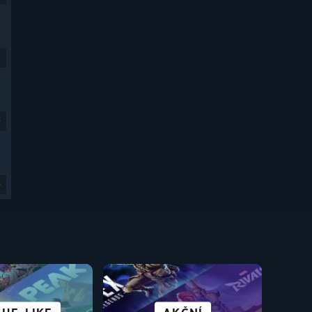
9
9
TEVŘENÝM