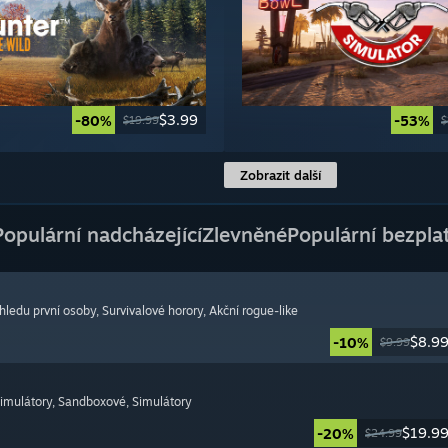
$3.99
-80%
-53%
$19.99
$
Zobrazit další
Populární nadcházející
Zlevněné
Populární bezpla
ohledu první osoby
, Survivalové horory
, Akční rogue-like
$8.9
-10%
$9.99
simulátory
, Sandboxové
, Simulátory
$19.9
-20%
$24.99