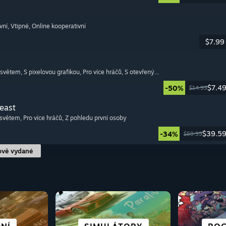
vní
, Vtipné
, Online kooperativní
$7.99
 světem
, S pixelovou grafikou
, Pro více hráčů
, S otevřeným světem
$7.4
-50%
$14.99
Beast
 světem
, Pro více hráčů
, Z pohledu první osoby
$39.5
-34%
$59.99
ově vydané
S O